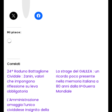
a
g
r
a
m
Mi piace:
C
a
r
i
Correlati
c
24° Raduno Battaglione
La strage del GALILEA : un
a
Cividale : Zanin, valori
ricordo poco presente
che impongono
nella memoria italiana a
m
riflessione su leva
80 anni dalla II^Guerra
e
obbligatoria
Mondiale
n
L’Amministrazione
t
omaggia l’unico
cividalese insignito della
o