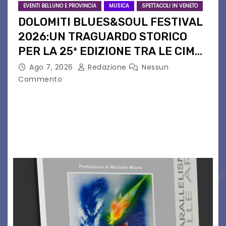
EVENTI BELLUNO E PROVINCIA
MUSICA
SPETTACOLI IN VENETO
DOLOMITI BLUES&SOUL FESTIVAL
2026:UN TRAGUARDO STORICO
PER LA 25ª EDIZIONE TRA LE CIME
PATRIMONIO UNESCO
Ago 7, 2026
Redazione
Nessun
Commento
Il Dolomiti Blues&Soul Festival celebra nel 2026
un traguardo leggendario: la sua 25ª edizione.
Un quarto di secolo di grande musica che torna
a far vibrare il cuore delle Dolomiti…