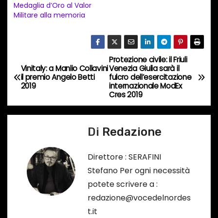
Medaglia d’Oro al Valor
i
Militare alla memoria
n
c
o
Protezione civile: il Friuli
N
r
Vinitaly: a Manlio Collavini
Venezia Giulia sarà il
il premio Angelo Betti
fulcro dell’esercitazione
s
a
2019
internazionale ModEx
o
Cres 2019
v
…
i
Di
Redazione
g
Direttore : SERAFINI
a
Stefano Per ogni necessità
potete scrivere a :
z
redazione@vocedelnordes
i
t.it