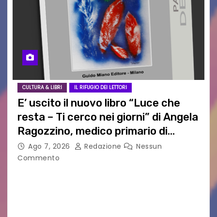
CULTURA & LIBRI
IL RIFUGIO DEI LETTORI
E’ uscito il nuovo libro “Luce che
resta – Ti cerco nei giorni” di Angela
Ragozzino, medico primario di
Capua
Ago 7, 2026
Redazione
Nessun
Commento
GUIDO MIANO EDITORE NOVITÀ EDITORIALE È
uscito il libro di poesie e fotografie: LUCE CHE
RESTA – TI CERCO NEI GIORNI di ANGELA
RAGOZZINO Pubblicato il libro di poesie “Luce…