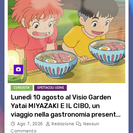
CURIOSITA'
SPETTACOLI UDINE
Lunedì 10 agosto al Visio Garden
Yatai MIYAZAKI E IL CIBO, un
viaggio nella gastronomia presente
nei film di Hayao Miyazaki!
Ago 7, 2026
Redazione
Nessun
Commento