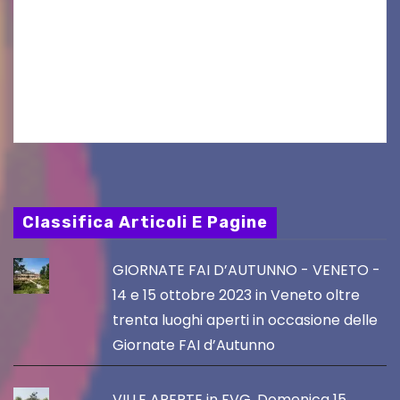
UDINE – Continuano anche nel mese di agosto
al Visio Garden Yatai gli appuntamenti con la
cucina e la cultura giapponese a cura dello
chef giappo-italiano Sai Fukayama. Lunedì 10…
Classifica Articoli E Pagine
GIORNATE FAI D’AUTUNNO - VENETO -
14 e 15 ottobre 2023 in Veneto oltre
trenta luoghi aperti in occasione delle
Giornate FAI d’Autunno
VILLE APERTE in FVG, Domenica 15