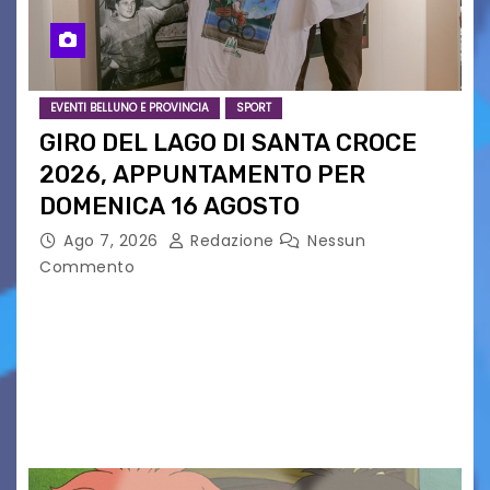
EVENTI BELLUNO E PROVINCIA
SPORT
GIRO DEL LAGO DI SANTA CROCE
2026, APPUNTAMENTO PER
DOMENICA 16 AGOSTO
Ago 7, 2026
Redazione
Nessun
Commento
Presentato ufficialmente l’evento solidaristico
proposto dal Comitato Alpago 2 Ruote &
Solidarietà, il cui ricavato andrà a Via di Natale,
Associazione Cucchini e Alpago Solidale. Sulla
maglietta, realizzata dall’artista Maria…