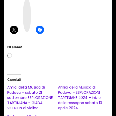
I
n
s
t
a
g
r
a
m
Mi piace:
C
a
r
i
Correlati
c
Amici della Musica di
Amici della Musica di
a
Padova – sabato 21
Padova – ESPLORAZIONI
settembre ESPLORAZIONE
TARTINIANE 2024 – inizio
m
TARTINIANA – GIADA
della rassegna sabato 13
e
VISENTIN al violino
aprile 2024
n