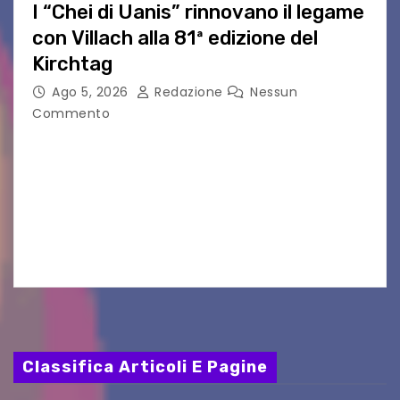
I “Chei di Uanis” rinnovano il legame
con Villach alla 81ª edizione del
Kirchtag
Ago 5, 2026
Redazione
Nessun
Commento
VILLACO/JANNIS – Anche quest’anno il gruppo
folkloristico “Chei di Uanis” ha rinnovato la sua
tradizione prendendo parte al Villacher
Kirchtag, la festa popolare e dei costumi
tradizionali più grande d’Austria.…
Classifica Articoli E Pagine