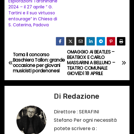
Esplorazioni Tartininane
t
2024 – il 27 aprile ” G.
Tartini e il suo virtuoso
o
entourage” in Chiesa di
i
S. Caterina, Padova
n
c
o
OMAGGIO AI BEATLES –
N
Torna il concorso
r
BEATBOX E CARLO
Baschiera Tallon: grande
MASSARINI A BELLUNO –
s
a
occasione per giovani
TEATRO COMUNALE
musicisti pordenonesi
o
GIOVEDì 18 APRILE
v
…
i
Di
Redazione
g
Direttore : SERAFINI
a
Stefano Per ogni necessità
potete scrivere a :
z