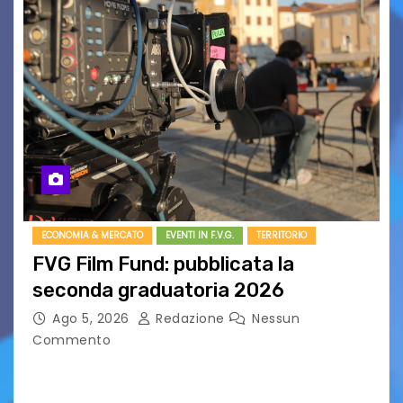
ECONOMIA & MERCATO
EVENTI IN F.V.G.
TERRITORIO
FVG Film Fund: pubblicata la
seconda graduatoria 2026
Ago 5, 2026
Redazione
Nessun
Commento
Aperta la terza e ultima call dell’anno per le
produzioni audiovisive Online gli esiti della