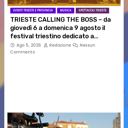
EVENTI TRIESTE E PROVINCIA
MUSICA
SPETTACOLI TRIESTE
TRIESTE CALLING THE BOSS – da
giovedì 6 a domenica 9 agosto il
festival triestino dedicato a
Springsteen
Ago 5, 2026
Redazione
Nessun
Commento
TRIESTE CALLING THE BOSS 2026
Quattordicesima Edizione Dal 6 al 9 agosto 2026
PIAZZA VERDI, SARTORIO, SAN GIUSTO,
AUSONIA… BLOOD BROTHERS, LOVESICK DUO,
BOUND FOR GLORY, RENATO TAMMI, ANTHONY
BASSO,…