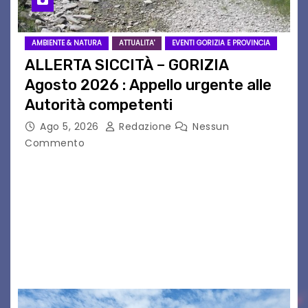
AMBIENTE & NATURA
ATTUALITA'
EVENTI GORIZIA E PROVINCIA
ALLERTA SICCITÀ – GORIZIA
Agosto 2026 : Appello urgente alle
Autorità competenti
Ago 5, 2026
Redazione
Nessun
Commento
Legambiente Gorizia APS e Legambiente
Monfalcone APS “Circolo Ignazio Zanutto”
desiderano attirare l’attenzione della
cittadinanza e delle Autorità competenti sulla
grave siccità che sta colpendo non solo le
campagne e…