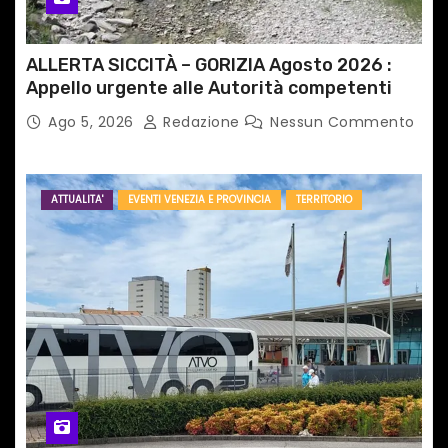
l
i
ALLERTA SICCITÀ – GORIZIA Agosto 2026 :
Appello urgente alle Autorità competenti
Ago 5, 2026
Redazione
Nessun Commento
ATTUALITA'
EVENTI VENEZIA E PROVINCIA
TERRITORIO