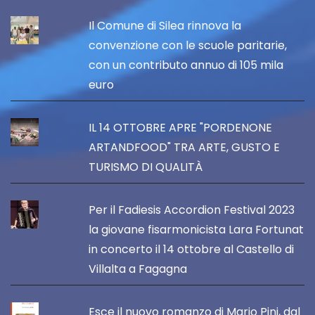
Il Comune di Silea rinnova la
convenzione con le scuole paritarie,
con un contributo annuo di 105 mila
euro
IL 14 OTTOBRE APRE "PORDENONE
ARTANDFOOD" TRA ARTE, GUSTO E
TURISMO DI QUALITÀ
Per il Fadiesis Accordion Festival 2023
la giovane fisarmonicista Lara Fortunat
in concerto il 14 ottobre al Castello di
Villalta a Fagagna
Esce il nuovo romanzo di Mario Pini, dal