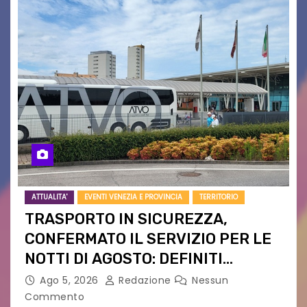
ATTUALITA'
EVENTI VENEZIA E PROVINCIA
TERRITORIO
TRASPORTO IN SICUREZZA,
CONFERMATO IL SERVIZIO PER LE
NOTTI DI AGOSTO: DEFINITI
PERCORSI, FERMATE E ORARIO
Ago 5, 2026
Redazione
Nessun
Commento