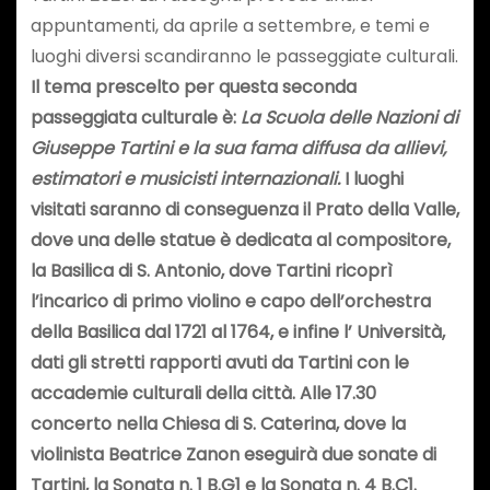
appuntamenti, da aprile a settembre, e temi e
luoghi diversi scandiranno le passeggiate culturali.
Il t
ema prescelto per questa seconda
passeggiata culturale è:
La Scuola delle Nazioni di
Giuseppe Tartini e la sua fama diffusa da allievi,
estimatori e musicisti internazionali.
I luoghi
visitati saranno di conseguenza il
Prato della Valle,
dove una delle statue è dedicata al compositore,
la
Basilica di S. Antonio
, dove Tartini ricoprì
l’incarico di
primo violino e capo dell’orchestra
della Basilica dal 1721 al 1764, e infine
l’
Università
,
dati
gli stretti rapporti avuti da Tartini con
le
accademie culturali
della città.
Alle 17.30
concerto nella Chiesa di S. Caterina, dove la
violinista Beatrice Zanon eseguirà due sonate di
Tartini, la Sonata n. 1 B.G1 e la Sonata n. 4 B.C1.