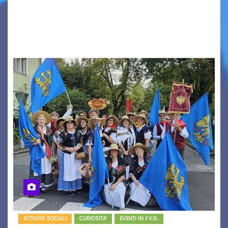
seconda finestra del Film Fund promosso dalla
Friuli Venezia Giulia Film Commission –
PromoTurismoFVG. Le…
ATTIVITA' SOCIALI
CURIOSITA'
EVENTI IN F.V.G.