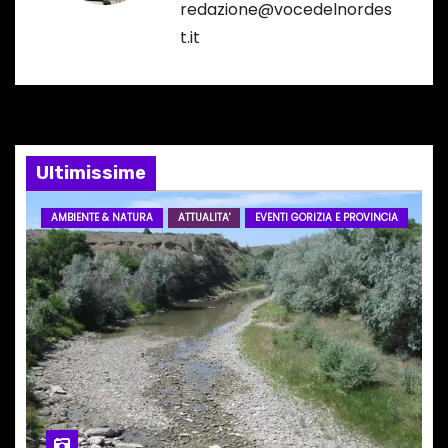
redazione@vocedelnordes
i
t.it
o
n
e
Ultimissime
a
AMBIENTE & NATURA
ATTUALITA'
EVENTI GORIZIA E PROVINCIA
r
t
i
c
o