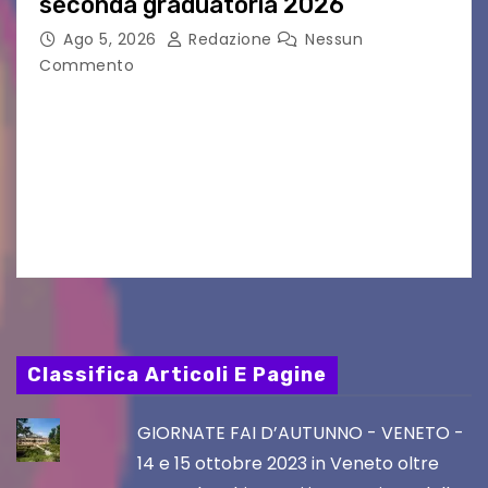
seconda graduatoria 2026
Ago 5, 2026
Redazione
Nessun
Commento
Aperta la terza e ultima call dell’anno per le
produzioni audiovisive Online gli esiti della
seconda finestra del Film Fund promosso dalla
Friuli Venezia Giulia Film Commission –
PromoTurismoFVG. Le…
Classifica Articoli E Pagine
GIORNATE FAI D’AUTUNNO - VENETO -
14 e 15 ottobre 2023 in Veneto oltre