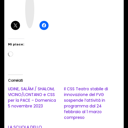
s
t
a
g
r
a
m
Mi piace:
C
a
r
i
Correlati
c
UDINE, SALĀM / SHALOM,
Il CSS Teatro stabile di
a
VICINO/LONTANO e CSS
innovazione del FVG
per la PACE – Domenica
sospende l’attività in
m
5 novembre 2023
programma dal 24
e
febbraio al 1 marzo
n
compreso
t
LA SCUOLA DELLO