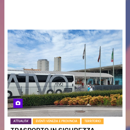
grave siccità che sta colpendo non solo le
campagne e…
ATTUALITA'
EVENTI VENEZIA E PROVINCIA
TERRITORIO