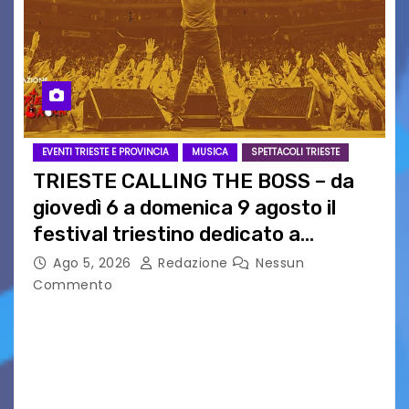
EVENTI TRIESTE E PROVINCIA
MUSICA
SPETTACOLI TRIESTE
TRIESTE CALLING THE BOSS – da
giovedì 6 a domenica 9 agosto il
festival triestino dedicato a
Springsteen
Ago 5, 2026
Redazione
Nessun
Commento
TRIESTE CALLING THE BOSS 2026
Quattordicesima Edizione Dal 6 al 9 agosto 2026
PIAZZA VERDI, SARTORIO, SAN GIUSTO,
AUSONIA… BLOOD BROTHERS, LOVESICK DUO,