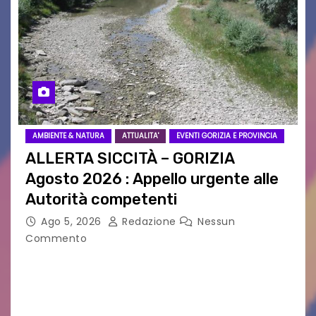
AMBIENTE & NATURA
ATTUALITA'
EVENTI GORIZIA E PROVINCIA
ALLERTA SICCITÀ – GORIZIA
Agosto 2026 : Appello urgente alle
Autorità competenti
Ago 5, 2026
Redazione
Nessun
Commento
Legambiente Gorizia APS e Legambiente
Monfalcone APS “Circolo Ignazio Zanutto”
desiderano attirare l’attenzione della
cittadinanza e delle Autorità competenti sulla