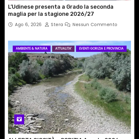
i
L’Udinese presenta a Grado la seconda
maglia per la stagione 2026/27
Ago 6, 2026
Stera
Nessun Commento
AMBIENTE & NATURA
ATTUALITA'
EVENTI GORIZIA E PROVINCIA