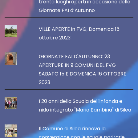
trenta luoghi aperti in occasione delle
Giornate FAI d’Autunno
VILLE APERTE in FVG, Domenica 15
ottobre 2023
GIORNATE FAI D'AUTUNNO: 23
APERTURE IN 9 COMUNI DEL FVG
SABATO 15 E DOMENICA 16 OTTOBRE
2023
I 20 anni della Scuola dell'infanzia e
nido integrato "Maria Bambina" di Silea
Il Comune di Silea rinnova la
convenzione con le scuole paritarie,