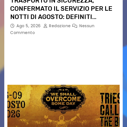
TRASPORTO IN SICUREZZA,
CONFERMATO IL SERVIZIO PER LE
NOTTI DI AGOSTO: DEFINITI
PERCORSI, FERMATE E ORARIO
Ago 5, 2026
Redazione
Nessun
Commento
Venerdì 7 agosto la prima corsa, obiettivo
ridurre i rischi legati agli spostamenti notturni
Torna il servizio di trasporto notturno dedicato
ai collegamenti con i principali locali di
intrattenimento di…