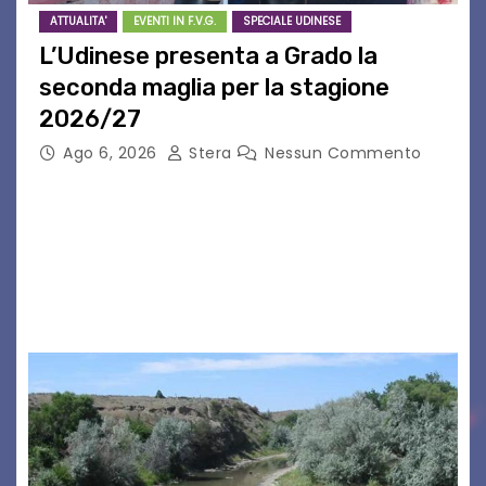
ATTUALITA'
EVENTI IN F.V.G.
SPECIALE UDINESE
L’Udinese presenta a Grado la
seconda maglia per la stagione
2026/27
Ago 6, 2026
Stera
Nessun Commento
GRADO – È stata la splendida cornice di Grado
a ospitare la presentazione della nuova
seconda maglia dell’Udinese per la stagione
2026/27. Un evento che ha richiamato
istituzioni, addetti ai…