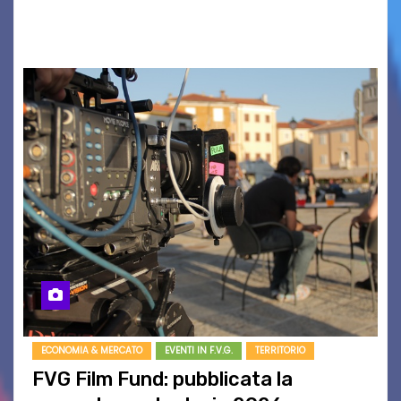
BOUND FOR GLORY, RENATO TAMMI, ANTHONY
BASSO,…
ECONOMIA & MERCATO
EVENTI IN F.V.G.
TERRITORIO
FVG Film Fund: pubblicata la