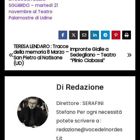
SGUARDO – martedì 21
o
novembre al Teatro
i
Palamostre di Udine
n
c
o
TERESA LENDARO : Tracce
N
Impronte Gialle a
r
della memoria 8 Marzo –
Sedegliano – Teatro
San Pietro al Natisone
s
a
“Plinio Ciabassi”
(UD)
o
v
…
Di
Redazione
i
g
Direttore : SERAFINI
Stefano Per ogni necessità
a
potete scrivere a :
z
redazione@vocedelnordes
t.it