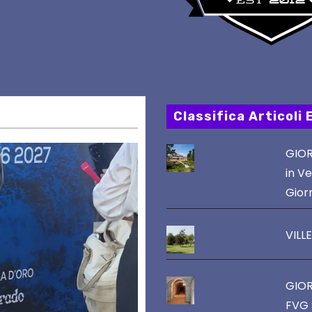
Classifica Articoli 
GIOR
in Ve
Gior
VILL
GIOR
FVG 