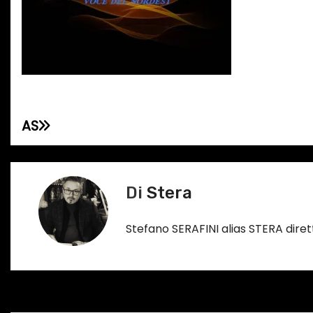
AS
N
a
v
Di
Stera
i
Stefano SERAFINI alias STERA dir
g
a
z