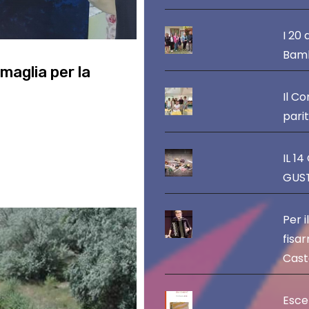
I 20 
Bamb
maglia per la
Il C
pari
itare la presentazione
ione 2026/27. Un evento
IL 1
GUST
Per i
fisar
Caste
Esce 