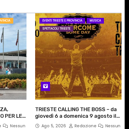
OVINCIA
EVENTI TRIESTE E PROVINCIA
MUSICA
SPETTACOLI TRIESTE
ZA,
TRIESTE CALLING THE BOSS – da
O PER LE
giovedì 6 a domenica 9 agosto il
ITI
festival triestino dedicato a
e
Nessun
Ago 5, 2026
Redazione
Nessun