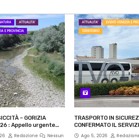
NATURA
ATTUALITA'
ATTUALITA'
EVENTI VENEZIA E PR
IA E PROVINCIA
TERRITORIO
ICCITÀ – GORIZIA
TRASPORTO IN SICUREZ
26 : Appello urgente
CONFERMATO IL SERVIZI
rità competenti
NOTTI DI AGOSTO: DEFIN
026
Redazione
Nessun
Ago 5, 2026
Redazion