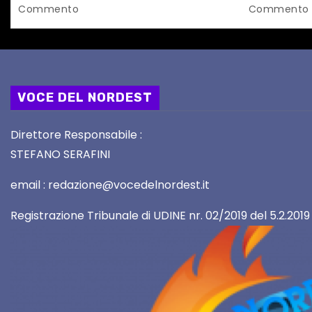
l
Commento
Commento
i
VOCE DEL NORDEST
Direttore Responsabile :
STEFANO SERAFINI
email : redazione@vocedelnordest.it
Registrazione Tribunale di UDINE nr. 02/2019 del 5.2.2019