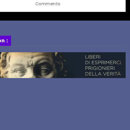
ORARIO
Springsteen
Commento
n :