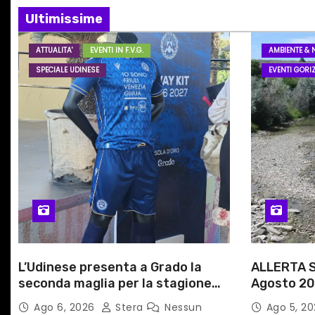
i
Ultimissime
o
ATTUALITA'
EVENTI IN F.V.G.
AMBIENTE & 
SPECIALE UDINESE
EVENTI GORIZ
n
e
a
r
t
i
c
L’Udinese presenta a Grado la
ALLERTA S
seconda maglia per la stagione
Agosto 20
o
2026/27
alle Auto
Ago 6, 2026
Stera
Nessun
Ago 5, 2