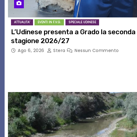
ATTUALITA'
EVENTI IN F.V.G.
SPECIALE UDINESE
L’Udinese presenta a Grado la seconda 
stagione 2026/27
Ago 6, 2026
Stera
Nessun Commento
GRADO – È stata la splendida cornice di Grado a osp
della nuova seconda maglia dell’Udinese per la stag
che ha richiamato istituzioni, addetti ai…