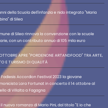
anni della Scuola dell'infanzia e nido integrato "Maria
ina" di Silea
omune di Silea rinnova la convenzione con le scuole
tarie, con un contributo annuo di 105 mila euro
4 OTTOBRE APRE "PORDENONE ARTANDFOOD" TRA ARTE,
O E TURISMO DI QUALITÀ
l Fadiesis Accordion Festival 2023 la giovane
monicista Lara Fortunat in concerto il 14 ottobre al
llo di Villalta a Fagagna
il nuovo romanzo di Mario Pini, dal titolo "E io che