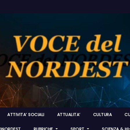
ATTIVITA’ SOCIALI
ATTUALITA’
CULTURA
CU
ONORDEST
RUBRICHE
SPORT
SCIENZA & H