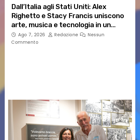
Dall’Italia agli Stati Uniti: Alex
Righetto e Stacy Francis uniscono
arte, musica e tecnologia in un
nuovo progetto internazionale”
Ago 7, 2026
Redazione
Nessun
Commento
Vigonza (Padova), 7 agosto 2026 – Arte
contemporanea, musica internazionale, Made
in Italy e nuove generazioni si sono incontrati
oggi a Vigonza in occasione di un importante
confronto istituzionale dedicato…