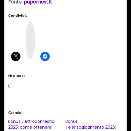
Fonte:
papernest.it
Condividi:
I
n
s
t
a
g
r
a
m
Mi piace:
C
a
r
i
Correlati
c
Bonus Elettrodomestici
Bonus
a
2025: come ottenere
Teleriscaldamento 2025: