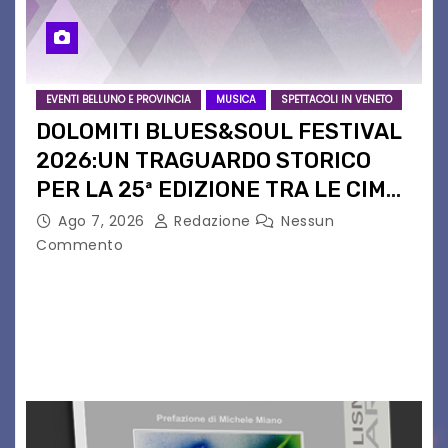
EVENTI BELLUNO E PROVINCIA
MUSICA
SPETTACOLI IN VENETO
DOLOMITI BLUES&SOUL FESTIVAL
2026:UN TRAGUARDO STORICO
PER LA 25ª EDIZIONE TRA LE CIME
PATRIMONIO UNESCO
Ago 7, 2026
Redazione
Nessun
Commento
Il Dolomiti Blues&Soul Festival celebra nel 2026
un traguardo leggendario: la sua 25ª edizione.
Un quarto di secolo di grande musica che torna
a far vibrare il cuore delle Dolomiti…