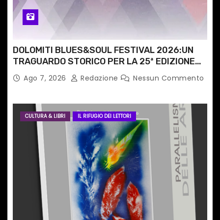
l
i
DOLOMITI BLUES&SOUL FESTIVAL 2026:UN
TRAGUARDO STORICO PER LA 25ª EDIZIONE
TRA LE CIME PATRIMONIO UNESCO
Ago 7, 2026
Redazione
Nessun Commento
CULTURA & LIBRI
IL RIFUGIO DEI LETTORI