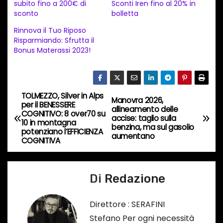
subito fino a 200€ di
Sconti Iren fino al 20% in
m
sconto
bolletta
e
Rinnova il Tuo Riposo
n
Risparmiando: Sfrutta il
t
Bonus Materassi 2023!
o
i
n
TOLMEZZO, Silver in Alps
N
Manovra 2026,
c
per il BENESSERE
allineamento delle
COGNITIVO: 8 over70 su
o
a
accise: taglio sulla
10 in montagna
benzina, ma sul gasolio
r
potenziano l’EFFICIENZA
aumentano
v
COGNITIVA
s
o
i
…
Di
Redazione
g
a
Direttore : SERAFINI
Stefano Per ogni necessità