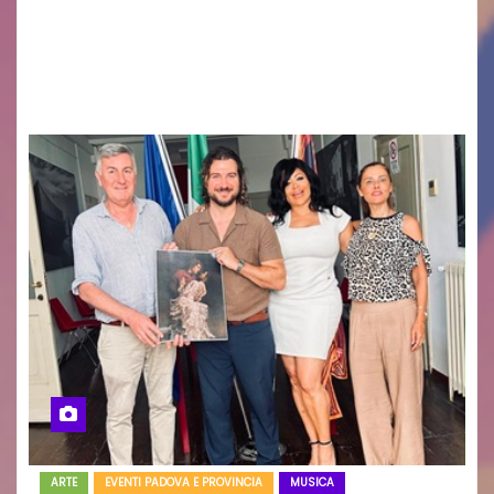
uscito il libro di poesie e fotografie: LUCE CHE
RESTA – TI CERCO NEI GIORNI di ANGELA
RAGOZZINO Pubblicato il libro di poesie “Luce…
ARTE
EVENTI PADOVA E PROVINCIA
MUSICA