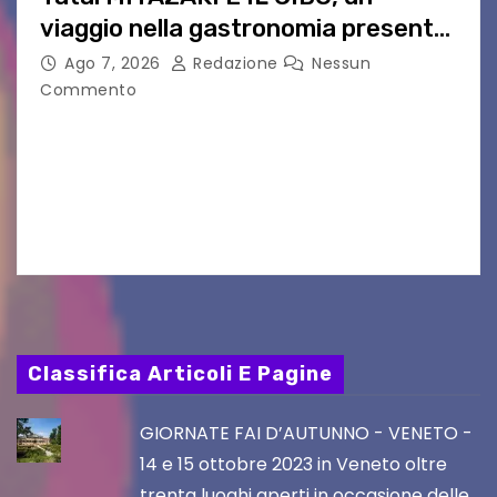
viaggio nella gastronomia presente
nei film di Hayao Miyazaki!
Ago 7, 2026
Redazione
Nessun
Commento
UDINE – Continuano anche nel mese di agosto
al Visio Garden Yatai gli appuntamenti con la
cucina e la cultura giapponese a cura dello
chef giappo-italiano Sai Fukayama. Lunedì 10…
Classifica Articoli E Pagine
GIORNATE FAI D’AUTUNNO - VENETO -
14 e 15 ottobre 2023 in Veneto oltre
trenta luoghi aperti in occasione delle