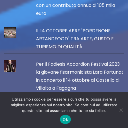
con un contributo annuo di 105 mila
euro
IL 14 OTTOBRE APRE "PORDENONE
ARTANDFOOD" TRA ARTE, GUSTO E
TURISMO DI QUALITÀ
Per il Fadiesis Accordion Festival 2023
la giovane fisarmonicista Lara Fortunat
in concerto il 14 ottobre al Castello di
Villalta a Fagagna
Utilizziamo i cookie per essere sicuri che tu possa avere la
Esce il nuovo romanzo di Mario Pini, dal
migliore esperienza sul nostro sito. Se continui ad utilizzare
questo sito noi assumiamo che tu ne sia felice.
titolo "E io che c'entro?"
Ok