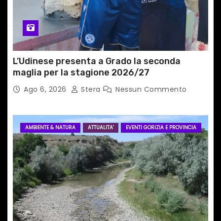
o
l
i
L’Udinese presenta a Grado la seconda
maglia per la stagione 2026/27
Ago 6, 2026
Stera
Nessun Commento
AMBIENTE & NATURA
ATTUALITA'
EVENTI GORIZIA E PROVINCIA