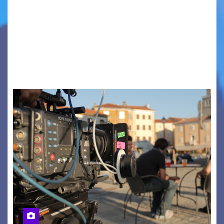
Quattordicesima Edizione Dal 6 al 9 agosto 2026
PIAZZA VERDI, SARTORIO, SAN GIUSTO,
AUSONIA… BLOOD BROTHERS, LOVESICK DUO,
BOUND FOR GLORY, RENATO TAMMI, ANTHONY
BASSO,…