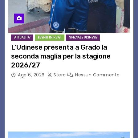
ATTUALITA'
EVENTI IN F.V.G.
SPECIALE UDINESE
L’Udinese presenta a Grado la
seconda maglia per la stagione
2026/27
Ago 6, 2026
Stera
Nessun Commento
GRADO – È stata la splendida cornice di Grado
a ospitare la presentazione della nuova
seconda maglia dell’Udinese per la stagione
2026/27. Un evento che ha richiamato
istituzioni, addetti ai…