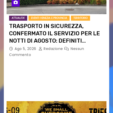
ATTUALITA'
EVENTI VENEZIA E PROVINCIA
TERRITORIO
TRASPORTO IN SICUREZZA,
CONFERMATO IL SERVIZIO PER LE
NOTTI DI AGOSTO: DEFINITI
PERCORSI, FERMATE E ORARIO
Ago 5, 2026
Redazione
Nessun
Commento
Venerdì 7 agosto la prima corsa, obiettivo
ridurre i rischi legati agli spostamenti notturni
Torna il servizio di trasporto notturno dedicato
ai collegamenti con i principali locali di
intrattenimento di…