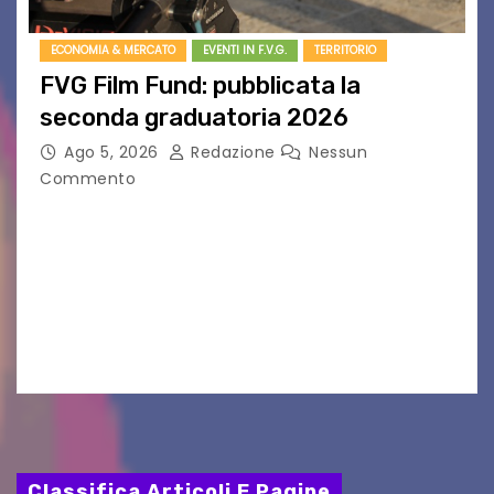
ECONOMIA & MERCATO
EVENTI IN F.V.G.
TERRITORIO
FVG Film Fund: pubblicata la
seconda graduatoria 2026
Ago 5, 2026
Redazione
Nessun
Commento
Aperta la terza e ultima call dell’anno per le
produzioni audiovisive Online gli esiti della
seconda finestra del Film Fund promosso dalla
Friuli Venezia Giulia Film Commission –
PromoTurismoFVG. Le…
Classifica Articoli E Pagine