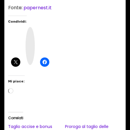
Fonte:
papernest.it
Condividi:
I
n
s
t
a
g
r
a
m
Mi piace:
C
a
r
i
Correlati
c
Taglio accise e bonus
Proroga al taglio delle