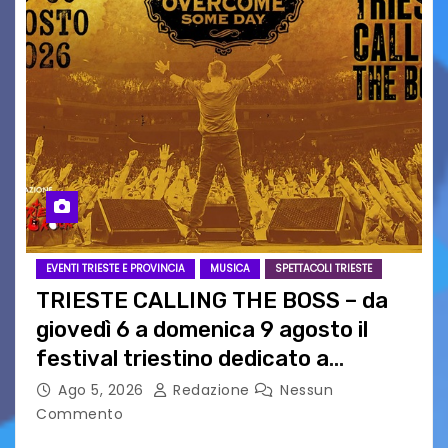
EVENTI TRIESTE E PROVINCIA
MUSICA
SPETTACOLI TRIESTE
TRIESTE CALLING THE BOSS – da
giovedì 6 a domenica 9 agosto il
festival triestino dedicato a
Springsteen
Ago 5, 2026
Redazione
Nessun
Commento
TRIESTE CALLING THE BOSS 2026