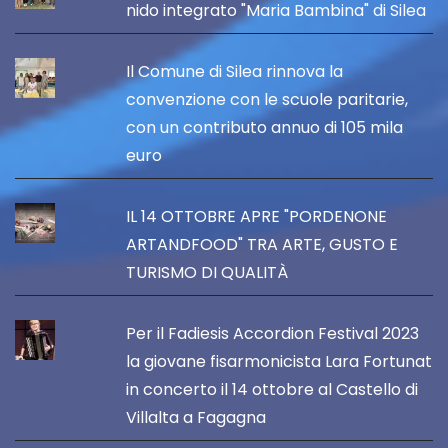
nido integrato "Maria Bambina" di Silea
Il Comune di Silea rinnova la
convenzione con le scuole paritarie,
con un contributo annuo di 105 mila
euro
IL 14 OTTOBRE APRE "PORDENONE
ARTANDFOOD" TRA ARTE, GUSTO E
TURISMO DI QUALITÀ
Per il Fadiesis Accordion Festival 2023
la giovane fisarmonicista Lara Fortunat
in concerto il 14 ottobre al Castello di
Villalta a Fagagna