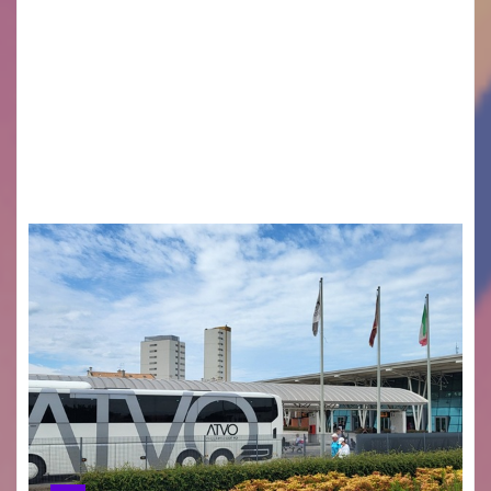
Legambiente Gorizia APS e Legambiente
Monfalcone APS “Circolo Ignazio Zanutto”
desiderano attirare l’attenzione della
cittadinanza e delle Autorità competenti sulla
grave siccità che sta colpendo non solo le
campagne e…