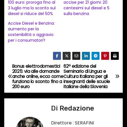
a
100 euro: proroga fino al
accise per 21 giorni: 20
3 luglio ma lo sconto sul
centesimi sul diesel e 5
m
diesel si riduce del 50%
sulla benzina
e
Accise Diesel e Benzina:
n
aumento per la
t
sostenibilità o aggravio
per i consumatori?
o
i
n
c
Bonus elettrodomestici
62ª edizione del
N
2025: via alle domande
Seminario di Lingua e
o
anche online, ecco come
Cultura Italiana per gli
a
r
funziona lo sconto fino a
insegnanti delle scuole
200 euro
italiane della Slovenia
s
v
o
i
…
Di
Redazione
g
Direttore : SERAFINI