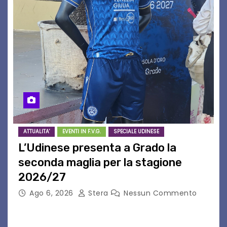
ATTUALITA'
EVENTI IN F.V.G.
SPECIALE UDINESE
L’Udinese presenta a Grado la
seconda maglia per la stagione
2026/27
Ago 6, 2026
Stera
Nessun Commento
GRADO – È stata la splendida cornice di Grado
a ospitare la presentazione della nuova