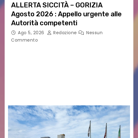
ALLERTA SICCITÀ – GORIZIA
Agosto 2026 : Appello urgente alle
Autorità competenti
Ago 5, 2026
Redazione
Nessun
Commento
Legambiente Gorizia APS e Legambiente
Monfalcone APS “Circolo Ignazio Zanutto”
desiderano attirare l’attenzione della
cittadinanza e delle Autorità competenti sulla
grave siccità che sta colpendo non solo le
campagne e…