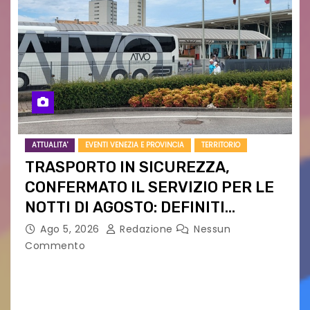
ATTUALITA'
EVENTI VENEZIA E PROVINCIA
TERRITORIO
TRASPORTO IN SICUREZZA,
CONFERMATO IL SERVIZIO PER LE
NOTTI DI AGOSTO: DEFINITI
PERCORSI, FERMATE E ORARIO
Ago 5, 2026
Redazione
Nessun
Commento
Venerdì 7 agosto la prima corsa, obiettivo
ridurre i rischi legati agli spostamenti notturni
Torna il servizio di trasporto notturno dedicato