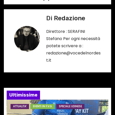
v
…
i
Di
Redazione
g
a
Direttore : SERAFINI
Stefano Per ogni necessità
z
potete scrivere a :
i
redazione@vocedelnordes
t.it
o
n
e
Ultimissime
a
r
ATTUALITA'
EVENTI IN F.V.G.
SPECIALE UDINESE