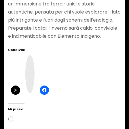
un’immersione tra terroir unici e storie
autentiche, pensata per chi vuole esplorare il lato
più intrigante e fuori dagli schemi dell’enologia.
Preparate i calici: l’inverno sarà caldo, conviviale
e indimenticabile con Elemento Indigeno.
Condividi:
I
n
s
t
a
g
r
a
m
Mi piace:
C
a