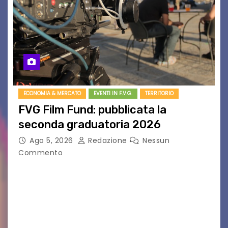
ECONOMIA & MERCATO
EVENTI IN F.V.G.
TERRITORIO
FVG Film Fund: pubblicata la
seconda graduatoria 2026
Ago 5, 2026
Redazione
Nessun
Commento
Aperta la terza e ultima call dell’anno per le
produzioni audiovisive Online gli esiti della
seconda finestra del Film Fund promosso dalla
Friuli Venezia Giulia Film Commission –
PromoTurismoFVG. Le…