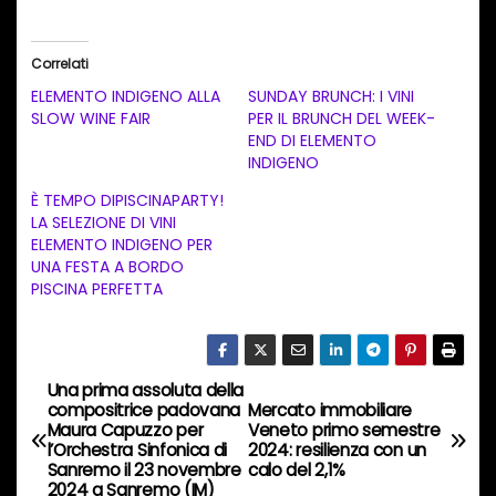
r
i
Correlati
c
ELEMENTO INDIGENO ALLA
SUNDAY BRUNCH: I VINI
a
SLOW WINE FAIR
PER IL BRUNCH DEL WEEK-
END DI ELEMENTO
m
INDIGENO
e
È TEMPO DIPISCINAPARTY!
n
LA SELEZIONE DI VINI
t
ELEMENTO INDIGENO PER
UNA FESTA A BORDO
o
PISCINA PERFETTA
i
n
c
Una prima assoluta della
o
N
compositrice padovana
Mercato immobiliare
r
Maura Capuzzo per
Veneto primo semestre
a
l’Orchestra Sinfonica di
2024: resilienza con un
s
Sanremo il 23 novembre
calo del 2,1%
o
2024 a Sanremo (IM)