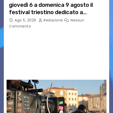
giovedì 6 a domenica 9 agosto il
festival triestino dedicato a
Springsteen
Ago 5, 2026
Redazione
Nessun
Commento
TRIESTE CALLING THE BOSS 2026
Quattordicesima Edizione Dal 6 al 9 agosto 2026
PIAZZA VERDI, SARTORIO, SAN GIUSTO,
AUSONIA… BLOOD BROTHERS, LOVESICK DUO,
BOUND FOR GLORY, RENATO TAMMI, ANTHONY
BASSO,…