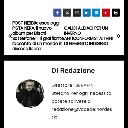
c
o
r
POST NEBBIA: esce oggi
N
s
PISTA NERA, il nuovo
CALICI AUDACI PER UN
album per Dischi
INVERNO
a
o
Sotterranei – Il graffiante
ANTICONFORMISTA: I VINI
racconto di un mondo in
DI ELEMENTO INDIGENO
…
v
discesa libera
i
Di
Redazione
g
a
Direttore : SERAFINI
Stefano Per ogni necessità
z
potete scrivere a :
i
redazione@vocedelnordes
t.it
o