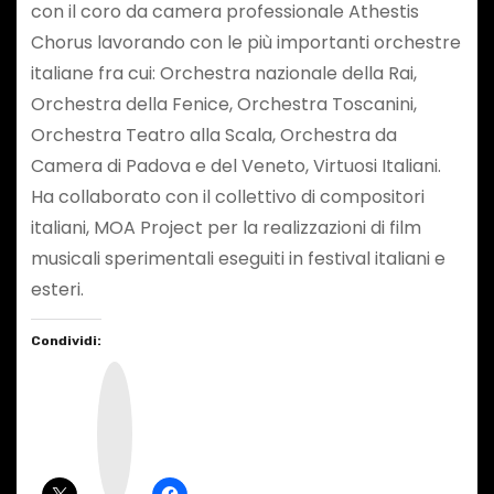
con il coro da camera professionale Athestis
Chorus lavorando con le più importanti orchestre
italiane fra cui: Orchestra nazionale della Rai,
Orchestra della Fenice, Orchestra Toscanini,
Orchestra Teatro alla Scala, Orchestra da
Camera di Padova e del Veneto, Virtuosi Italiani.
Ha collaborato con il collettivo di compositori
italiani, MOA Project per la realizzazioni di film
musicali sperimentali eseguiti in festival italiani e
esteri.
Condividi:
I
n
s
t
a
g
r
a
m