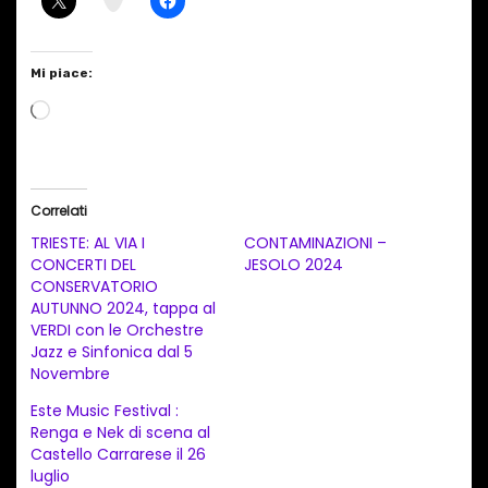
Mi piace:
C
a
r
i
Correlati
c
TRIESTE: AL VIA I
CONTAMINAZIONI –
a
CONCERTI DEL
JESOLO 2024
CONSERVATORIO
m
AUTUNNO 2024, tappa al
e
VERDI con le Orchestre
n
Jazz e Sinfonica dal 5
Novembre
t
Este Music Festival :
o
Renga e Nek di scena al
i
Castello Carrarese il 26
n
luglio