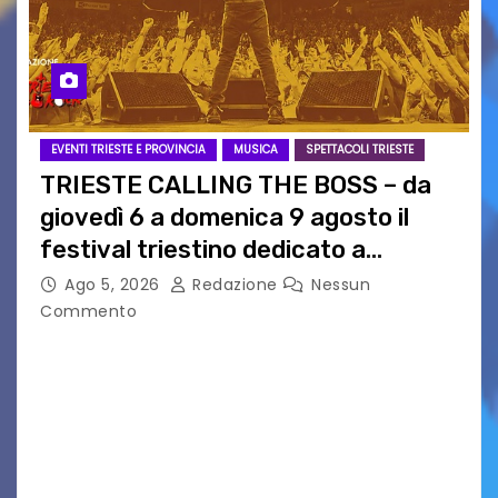
EVENTI TRIESTE E PROVINCIA
MUSICA
SPETTACOLI TRIESTE
TRIESTE CALLING THE BOSS – da
giovedì 6 a domenica 9 agosto il
festival triestino dedicato a
Springsteen
Ago 5, 2026
Redazione
Nessun
Commento
TRIESTE CALLING THE BOSS 2026
Quattordicesima Edizione Dal 6 al 9 agosto 2026
PIAZZA VERDI, SARTORIO, SAN GIUSTO,
AUSONIA… BLOOD BROTHERS, LOVESICK DUO,
BOUND FOR GLORY, RENATO TAMMI, ANTHONY
BASSO,…