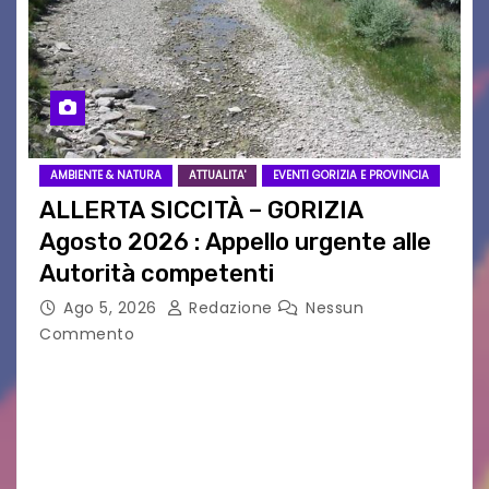
AMBIENTE & NATURA
ATTUALITA'
EVENTI GORIZIA E PROVINCIA
ALLERTA SICCITÀ – GORIZIA
Agosto 2026 : Appello urgente alle
Autorità competenti
Ago 5, 2026
Redazione
Nessun
Commento
Legambiente Gorizia APS e Legambiente
Monfalcone APS “Circolo Ignazio Zanutto”
desiderano attirare l’attenzione della
cittadinanza e delle Autorità competenti sulla
grave siccità che sta colpendo non solo le