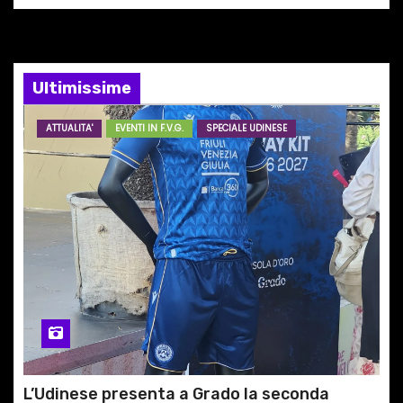
n
e
Ultimissime
a
r
ATTUALITA'
EVENTI IN F.V.G.
SPECIALE UDINESE
t
i
c
o
l
i
L’Udinese presenta a Grado la seconda