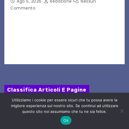
Ago 5, 2026
Redazione
Nessun
Commento
Aperta la terza e ultima call dell’anno per le
produzioni audiovisive Online gli esiti della
seconda finestra del Film Fund promosso dalla
Friuli Venezia Giulia Film Commission –
PromoTurismoFVG. Le…
Classifica Articoli E Pagine
Utilizziamo i cookie per essere sicuri che tu possa avere la
GIORNATE FAI D’AUTUNNO - VENETO -
migliore esperienza sul nostro sito. Se continui ad utilizzare
questo sito noi assumiamo che tu ne sia felice.
14 e 15 ottobre 2023 in Veneto oltre
Ok
trenta luoghi aperti in occasione delle