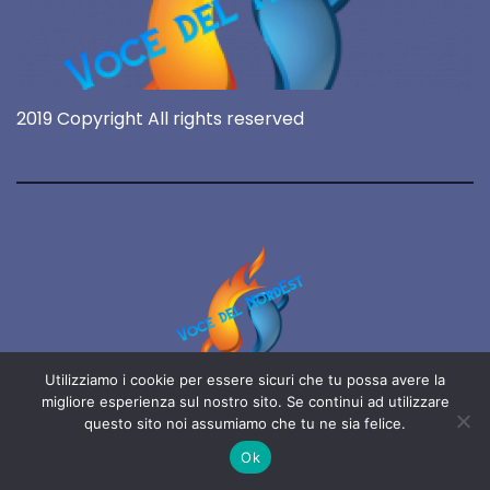
2019 Copyright All rights reserved
Utilizziamo i cookie per essere sicuri che tu possa avere la
Voce del NordEst
migliore esperienza sul nostro sito. Se continui ad utilizzare
questo sito noi assumiamo che tu ne sia felice.
online 24/7
Ok