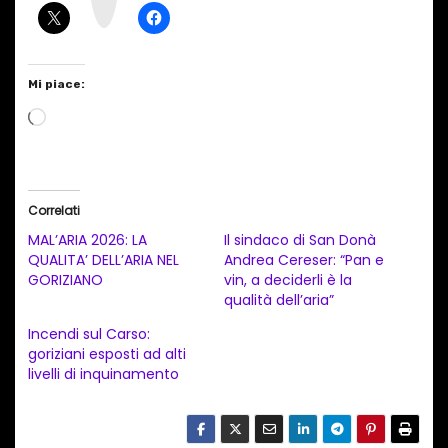
a
m
Mi piace:
C
a
r
i
Correlati
c
MAL’ARIA 2026: LA
Il sindaco di San Donà
a
QUALITA’ DELL’ARIA ​NEL
Andrea Cereser: “Pan e
GORIZIANO
vin, a deciderli è la
m
qualità dell’aria”
e
Incendi sul Carso:
n
goriziani esposti ad alti
t
livelli di inquinamento
o
i