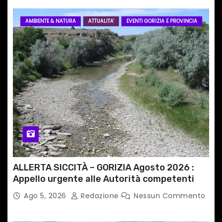
AMBIENTE & NATURA
ATTUALITA'
EVENTI GORIZIA E PROVINCIA
ALLERTA SICCITÀ – GORIZIA Agosto 2026 :
Appello urgente alle Autorità competenti
Ago 5, 2026
Redazione
Nessun Commento