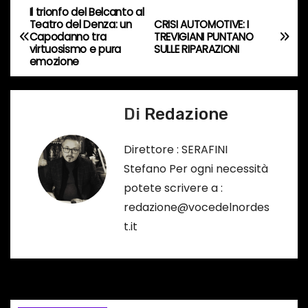
n
Il trionfo del Belcanto al
N
c
Teatro del Denza: un
CRISI AUTOMOTIVE: I
Capodanno tra
TREVIGIANI PUNTANO
o
a
virtuosismo e pura
SULLE RIPARAZIONI
r
emozione
v
s
o
i
Di
Redazione
…
g
Direttore : SERAFINI
a
Stefano Per ogni necessità
potete scrivere a :
z
redazione@vocedelnordes
i
t.it
o
n