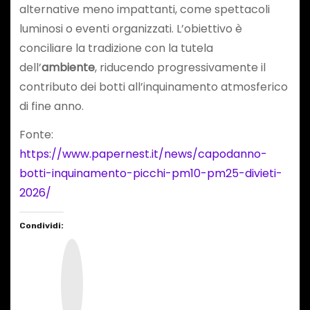
alternative meno impattanti, come spettacoli
luminosi o eventi organizzati. L’obiettivo è
conciliare la tradizione con la tutela
dell’
ambiente
, riducendo progressivamente il
contributo dei botti all’inquinamento atmosferico
di fine anno.
Fonte:
https://www.papernest.it/news/capodanno-
botti-inquinamento-picchi-pm10-pm25-divieti-
2026/
Condividi:
I
n
s
t
a
g
r