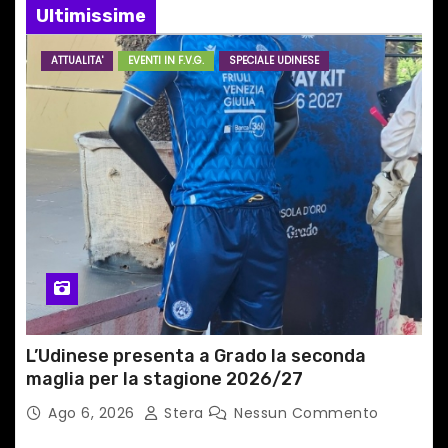
e
Ultimissime
a
ATTUALITA'
EVENTI IN F.V.G.
SPECIALE UDINESE
r
t
i
c
o
l
i
L’Udinese presenta a Grado la seconda
maglia per la stagione 2026/27
Ago 6, 2026
Stera
Nessun Commento