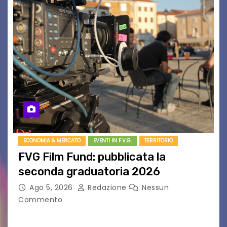
ECONOMIA & MERCATO
EVENTI IN F.V.G.
TERRITORIO
FVG Film Fund: pubblicata la
seconda graduatoria 2026
Ago 5, 2026
Redazione
Nessun
Commento
Aperta la terza e ultima call dell’anno per le
produzioni audiovisive Online gli esiti della