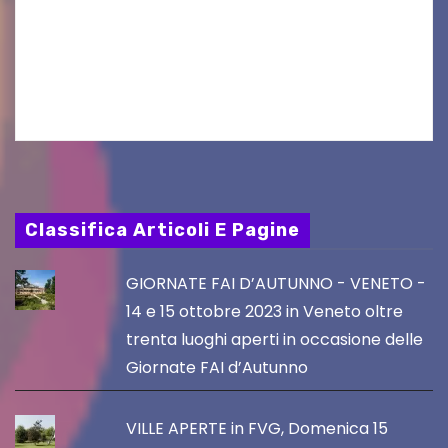
seconda finestra del Film Fund promosso dalla
Friuli Venezia Giulia Film Commission –
PromoTurismoFVG. Le…
Classifica Articoli E Pagine
GIORNATE FAI D’AUTUNNO - VENETO -
14 e 15 ottobre 2023 in Veneto oltre
trenta luoghi aperti in occasione delle
Giornate FAI d’Autunno
VILLE APERTE in FVG, Domenica 15