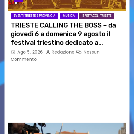
EVENTI TRIESTE E PROVINCIA
MUSICA
SPETTACOLI TRIESTE
TRIESTE CALLING THE BOSS – da
giovedì 6 a domenica 9 agosto il
festival triestino dedicato a
Springsteen
Ago 5, 2026
Redazione
Nessun
Commento
TRIESTE CALLING THE BOSS 2026
Quattordicesima Edizione Dal 6 al 9 agosto 2026
PIAZZA VERDI, SARTORIO, SAN GIUSTO,
AUSONIA… BLOOD BROTHERS, LOVESICK DUO,
BOUND FOR GLORY, RENATO TAMMI, ANTHONY
BASSO,…