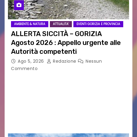
AMBIENTE & NATURA
ATTUALITA'
EVENTI GORIZIA E PROVINCIA
ALLERTA SICCITÀ – GORIZIA
Agosto 2026 : Appello urgente alle
Autorità competenti
Ago 5, 2026
Redazione
Nessun
Commento
Legambiente Gorizia APS e Legambiente
Monfalcone APS “Circolo Ignazio Zanutto”
desiderano attirare l’attenzione della
cittadinanza e delle Autorità competenti sulla
grave siccità che sta colpendo non solo le
campagne e…