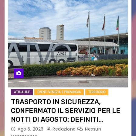
ATTUALITA'
EVENTI VENEZIA E PROVINCIA
TERRITORIO
TRASPORTO IN SICUREZZA,
CONFERMATO IL SERVIZIO PER LE
NOTTI DI AGOSTO: DEFINITI
PERCORSI, FERMATE E ORARIO
Ago 5, 2026
Redazione
Nessun