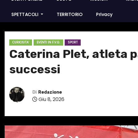
SPETTACOLI
TERRITORIO
Privacy
CURIOSITA'
EVENTI IN F.V.G.
SPORT
Caterina Plet, atleta p
successi
Di
Redazione
Giu 8, 2026