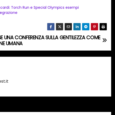
ccardi: Torch Run e Special Olympics esempi
tegrazione
VESE UNA CONFERENZA SULLA GENTILEZZA COME
ONE UMANA
st.it