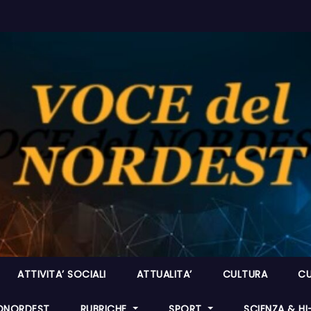
ATTIVITA’ SOCIALI
ATTUALITA’
CULTURA
CU
ONORDEST
RUBRICHE
SPORT
SCIENZA & H