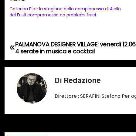
c
Caterina Plet: la stagione della campionessa di Aiello
a
del Friuli compromessa da problemi fisici
m
e
n
PALMANOVA DESIGNER VILLAGE: venerdì 12.06 in
N
t
4 serate in musica e cocktail
o
a
i
v
n
Di
Redazione
c
i
o
g
Direttore : SERAFINI Stefano Per 
r
s
a
o
z
…