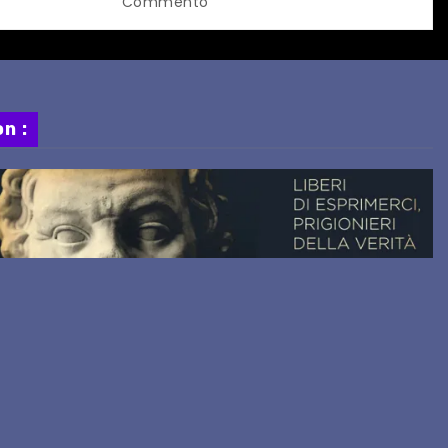
Commento
n :