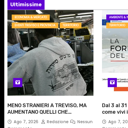
i
Ultimissime
o
ECONOMIA & MERCATO
AMBIENTE & 
n
EVENTI TREVISO E PROVINCIA
TERRITORIO
TERRITORIO
e
a
r
t
i
c
MENO STRANIERI A TREVISO, MA
Dal 3 al 3
o
AUMENTANO QUELLI CHE
come vivi i
l
LAVORANO
Giulia
Ago 7, 2026
Redazione
Nessun
Ago 7, 2