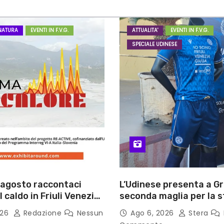
NATURA
EVENTI IN F.V.G.
ATTUALITA'
EVENTI IN F.V.G.
SPECIALE UDINESE
1 agosto raccontaci
L’Udinese presenta a Gr
l caldo in Friuli Venezia
seconda maglia per la 
2026/27
026
Redazione
Nessun
Ago 6, 2026
Stera