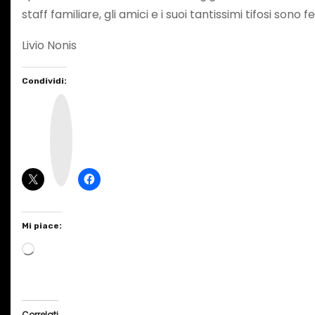
staff familiare, gli amici e i suoi tantissimi tifosi sono
Livio Nonis
Condividi:
I
n
s
t
a
g
r
a
m
Mi piace:
C
a
r
i
Correlati