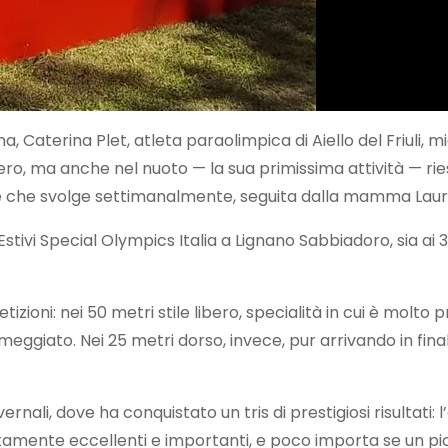
, Caterina Plet, atleta paraolimpica di Aiello del Friuli, m
ro, ma anche nel nuoto — la sua primissima attività — riesc
e che svolge settimanalmente, seguita dalla mamma Laura 
stivi Special Olympics Italia a Lignano Sabbiadoro, sia ai 3
tizioni: nei 50 metri stile libero, specialità in cui è mol
rimeggiato. Nei 25 metri dorso, invece, pur arrivando in fi
rnali, dove ha conquistato un tris di prestigiosi risultati: l
rtamente eccellenti e importanti, e poco importa se un picc