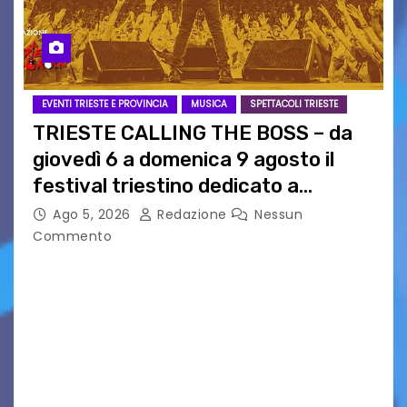
EVENTI TRIESTE E PROVINCIA
MUSICA
SPETTACOLI TRIESTE
TRIESTE CALLING THE BOSS – da
giovedì 6 a domenica 9 agosto il
festival triestino dedicato a
Springsteen
Ago 5, 2026
Redazione
Nessun
Commento
TRIESTE CALLING THE BOSS 2026
Quattordicesima Edizione Dal 6 al 9 agosto 2026
PIAZZA VERDI, SARTORIO, SAN GIUSTO,
AUSONIA… BLOOD BROTHERS, LOVESICK DUO,
BOUND FOR GLORY, RENATO TAMMI, ANTHONY
BASSO,…