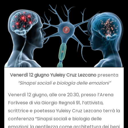
Venerdì 12 giugno Yuleisy Cruz Lezcano
presenta
“Sinapsi sociali e biologia delle emozioni”
Venerdì 12 giugno, alle ore 20.30, presso l’Arena
Forlivese di via Giorgio Regnoli 91, l’attivista,
scrittrice e poetessa Yuleisy Cruz Lezcano terrà la
conferenza “Sinapsi sociali e biologia delle
emozioni: la gentilezza come architettura dei beni