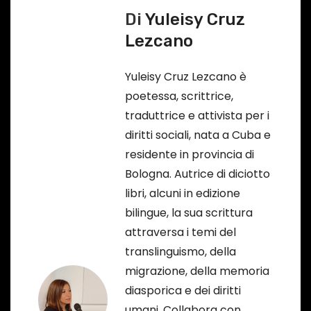
o
Di
Yuleisy Cruz
g
…
Lezcano
a
Yuleisy Cruz Lezcano è
z
poetessa, scrittrice,
i
traduttrice e attivista per i
diritti sociali, nata a Cuba e
o
residente in provincia di
n
Bologna. Autrice di diciotto
libri, alcuni in edizione
e
bilingue, la sua scrittura
a
attraversa i temi del
translinguismo, della
r
migrazione, della memoria
t
diasporica e dei diritti
umani. Collabora con