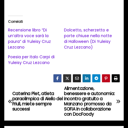
a
r
i
Correlati
c
Recensione libro “Di
Dolcetto, scherzetto e
a
un’altra voce sarà la
porte chiuse nella notte
paura” di Yuleisy Cruz
di Halloween (Di Yuleisy
m
Lezcano
Cruz Lezcano)
e
Poesia per Italo Carpi di
n
Yuleisy Cruz Lezcano
t
o
i
Alimentazione,
N
n
Caterina Plet, atleta
benessere e autonomia:
c
paraolimpica di Aiello del
incontro gratuito a
a
Friuli, miete sempre
Manzano promosso da
o
successi
SOFIA in collaborazione
v
r
con DocFoody
s
i