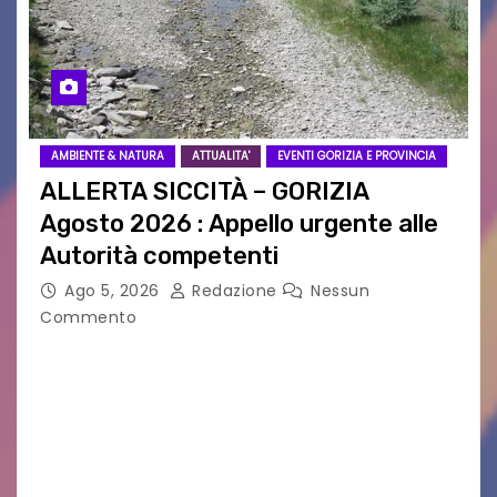
AMBIENTE & NATURA
ATTUALITA'
EVENTI GORIZIA E PROVINCIA
ALLERTA SICCITÀ – GORIZIA
Agosto 2026 : Appello urgente alle
Autorità competenti
Ago 5, 2026
Redazione
Nessun
Commento
Legambiente Gorizia APS e Legambiente
Monfalcone APS “Circolo Ignazio Zanutto”
desiderano attirare l’attenzione della
cittadinanza e delle Autorità competenti sulla
grave siccità che sta colpendo non solo le