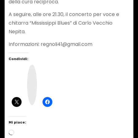
della cura reciproca.
A seguire, alle ore 21.30, il concerto per voce e
chitarra “Mississippi Blues” di Carlo Vecchio
Nepita.
Informazioni: regnoli41@gmail.com
Condividi:
I
n
s
t
a
g
r
a
m
Mi piace:
C