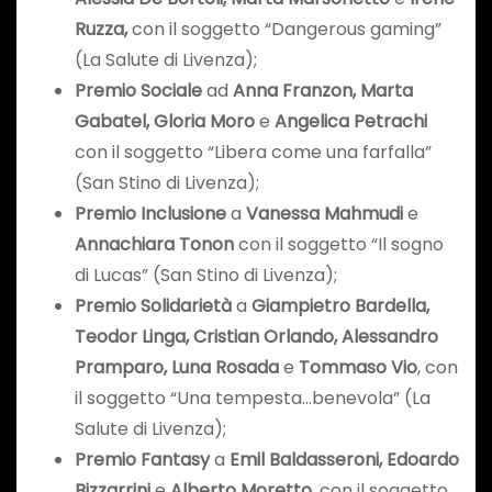
Ruzza,
con il soggetto “Dangerous gaming”
(La Salute di Livenza);
Premio Sociale
ad
Anna Franzon, Marta
Gabatel, Gloria Moro
e
Angelica Petrachi
con il soggetto “Libera come una farfalla”
(San Stino di Livenza);
Premio Inclusione
a
Vanessa Mahmudi
e
Annachiara Tonon
con il soggetto “Il sogno
di Lucas” (San Stino di Livenza);
Premio Solidarietà
a
Giampietro Bardella,
Teodor Linga, Cristian Orlando, Alessandro
Pramparo, Luna Rosada
e
Tommaso Vio
, con
il soggetto “Una tempesta…benevola” (La
Salute di Livenza);
Premio Fantasy
a
Emil Baldasseroni, Edoardo
Bizzarrini
e
Alberto Moretto
, con il soggetto