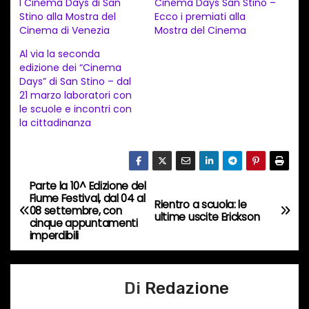
I Cinema Days di San
Cinema Days San Stino –
a
Stino alla Mostra del
Ecco i premiati alla
Cinema di Venezia
Mostra del Cinema
m
e
Al via la seconda
edizione dei “Cinema
n
Days” di San Stino – dal
t
21 marzo laboratori con
le scuole e incontri con
o
la cittadinanza
i
n
c
Parte la 10^ Edizione del
o
N
Fiume Festival, dal 04 al
Rientro a scuola: le
r
08 settembre, con
a
ultime uscite Erickson
cinque appuntamenti
s
imperdibili
o
v
…
i
Di
Redazione