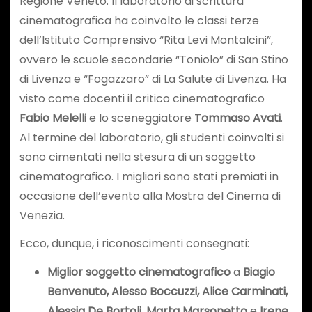
Regione Veneto. Il laboratorio di scrittura
cinematografica ha coinvolto le classi terze
dell’Istituto Comprensivo “Rita Levi Montalcini”,
ovvero le scuole secondarie “Toniolo” di San Stino
di Livenza e “Fogazzaro” di La Salute di Livenza. Ha
visto come docenti il critico cinematografico
Fabio Melelli
e lo sceneggiatore
Tommaso Avati
.
Al termine del laboratorio, gli studenti coinvolti si
sono cimentati nella stesura di un soggetto
cinematografico. I migliori sono stati premiati in
occasione dell’evento alla Mostra del Cinema di
Venezia.
Ecco, dunque, i riconoscimenti consegnati:
Miglior soggetto cinematografico
a
Biagio
Benvenuto, Alesso Boccuzzi, Alice Carminati,
Alessia De Bortoli, Marta Marsonetto
e
Irene