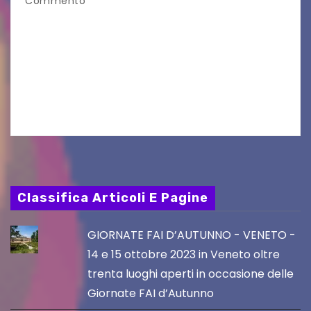
Commento
Il 25 luglio scadeva la possibilità di fare delle
osservazioni al PRGC di Gorizia in fase di
aggiornamento. Le 4 proposte di Legambiente
Gorizia APS In occasione dell’aggiornamento
del Piano…
Classifica Articoli E Pagine
GIORNATE FAI D’AUTUNNO - VENETO -
14 e 15 ottobre 2023 in Veneto oltre
trenta luoghi aperti in occasione delle
Giornate FAI d’Autunno