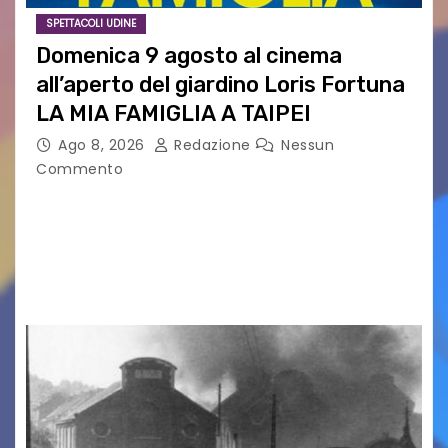
SPETTACOLI UDINE
Domenica 9 agosto al cinema
all’aperto del giardino Loris Fortuna
LA MIA FAMIGLIA A TAIPEI
Ago 8, 2026
Redazione
Nessun
Commento
LA MIA FAMIGLIA A TAIPEI Domenica 9 agosto al
cinema all’aperto delgiardino Loris Fortuna un
racconto teneroe delicato che scalda il cuore!
UDINE – Domenica 9 agosto alle 21.15 torna…