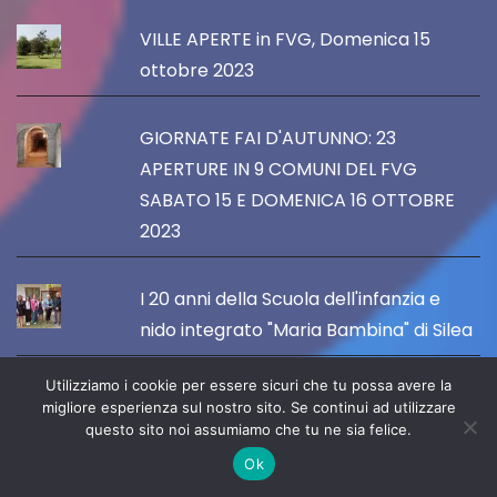
VILLE APERTE in FVG, Domenica 15
ottobre 2023
GIORNATE FAI D'AUTUNNO: 23
APERTURE IN 9 COMUNI DEL FVG
SABATO 15 E DOMENICA 16 OTTOBRE
2023
I 20 anni della Scuola dell'infanzia e
nido integrato "Maria Bambina" di Silea
Utilizziamo i cookie per essere sicuri che tu possa avere la
Il Comune di Silea rinnova la
migliore esperienza sul nostro sito. Se continui ad utilizzare
convenzione con le scuole paritarie,
questo sito noi assumiamo che tu ne sia felice.
con un contributo annuo di 105 mila
Ok
euro