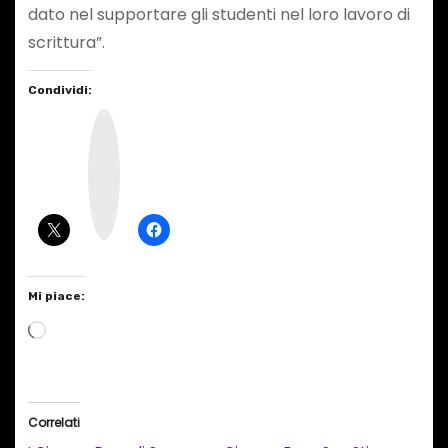
dato nel supportare gli studenti nel loro lavoro di
scrittura”.
Condividi:
I
n
s
t
a
g
r
a
m
Mi piace:
C
a
r
i
Correlati
c