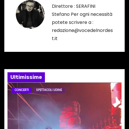
g
Direttore : SERAFINI
a
Stefano Per ogni necessità
potete scrivere a :
z
redazione@vocedelnordes
i
t.it
o
n
e
Ultimissime
a
CONCERTI
SPETTACOLI UDINE
r
t
i