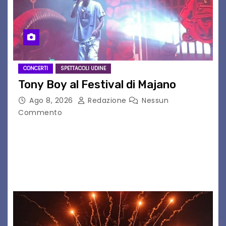
CONCERTI
SPETTACOLI UDINE
Tony Boy al Festival di Majano
Ago 8, 2026
Redazione
Nessun
Commento
Il 7 agosto 2026, il tour estivo di Tony Boy
(ragazzo del 1999 nato a Padova, il cui vero
nome è Antonio Hueber) ha fatto tappa al
Festival di Majano.…