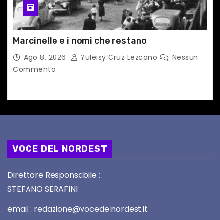
Marcinelle e i nomi che restano
Ago 8, 2026
Yuleisy Cruz Lezcano
Nessun
Commento
VOCE DEL NORDEST
Direttore Responsabile :
STEFANO SERAFINI
email : redazione@vocedelnordest.it