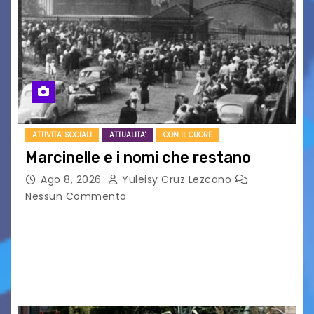
ATTIVITA' SOCIALI
ATTUALITA'
CON IL CUORE
Marcinelle e i nomi che restano
Ago 8, 2026
Yuleisy Cruz Lezcano
Nessun Commento
Tizio, Caio, Sempronio… e poi ancora un nome,
poi un altro, si forma un elenco lungo dal quale i
nomi scappano, scivolano fuori dalla pagina, la
carta che non basta…