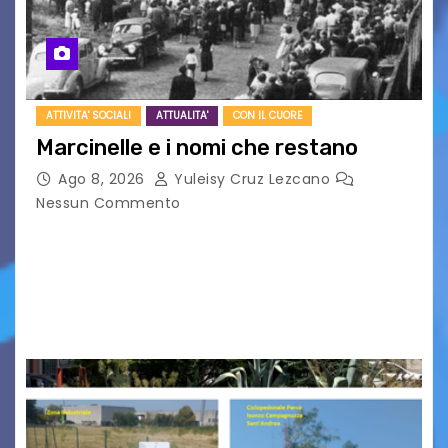
ATTIVITA' SOCIALI
ATTUALITA'
CON IL CUORE
Marcinelle e i nomi che restano
Ago 8, 2026
Yuleisy Cruz Lezcano
Nessun Commento
Tizio, Caio, Sempronio… e poi ancora un nome,
poi un altro, si forma un elenco lungo dal quale i
nomi scappano, scivolano fuori dalla pagina, la
carta che non basta…