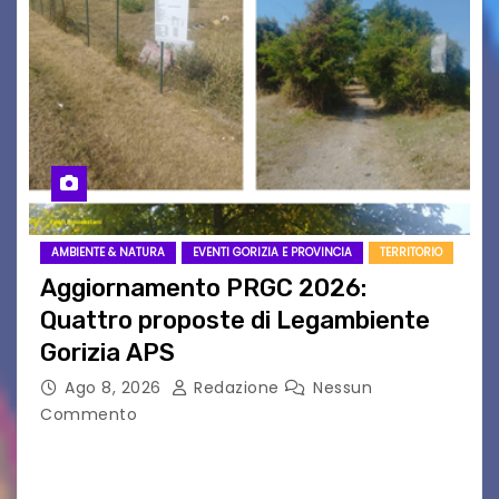
AMBIENTE & NATURA
EVENTI GORIZIA E PROVINCIA
TERRITORIO
Aggiornamento PRGC 2026:
Quattro proposte di Legambiente
Gorizia APS
Ago 8, 2026
Redazione
Nessun
Commento
Il 25 luglio scadeva la possibilità di fare delle
osservazioni al PRGC di Gorizia in fase di