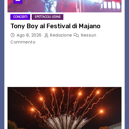
CONCERTI
SPETTACOLI UDINE
Tony Boy al Festival di Majano
Ago 8, 2026
Redazione
Nessun
Commento
Il 7 agosto 2026, il tour estivo di Tony Boy
(ragazzo del 1999 nato a Padova, il cui vero
nome è Antonio Hueber) ha fatto tappa al
Festival di Majano.…