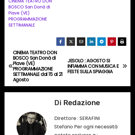
CINEMA TEATRO DON
t
BOSCO San Donà di
Piave (VE)
o
PROGRAMMAZIONE
i
SETTIMANALE
n
c
o
CINEMA TEATRO DON
N
r
BOSCO San Donà di
JESOLO : AGOSTO SI
Piave (VE)
s
a
INFIAMMA CON MUSICA E
PROGRAMMAZIONE
FESTE SULLA SPIAGGIA
o
SETTIMANALE dal 15 al 21
v
Agosto
…
i
Di
Redazione
g
a
Direttore : SERAFINI
Stefano Per ogni necessità
z