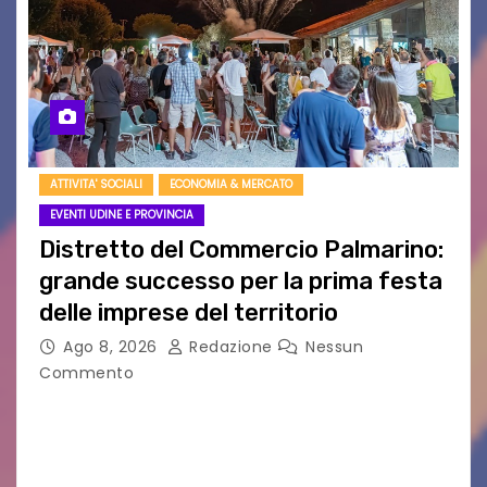
ATTIVITA' SOCIALI
ECONOMIA & MERCATO
EVENTI UDINE E PROVINCIA
Distretto del Commercio Palmarino:
grande successo per la prima festa
delle imprese del territorio
Ago 8, 2026
Redazione
Nessun
Commento
Sommariva: «Una serata che ha restituito il
valore di chi ogni giorno costruisce il Palmarino
con passione, ricerca e lavoro» PALMANOVA, 8