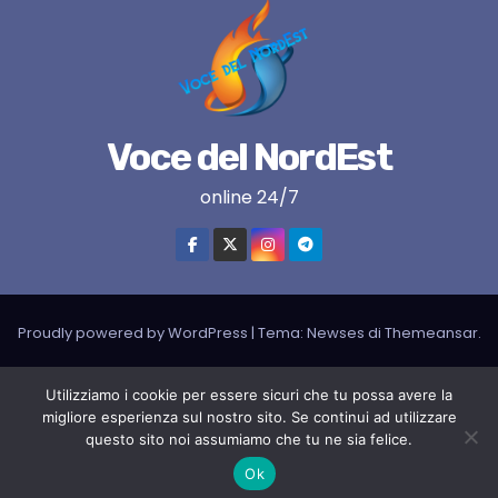
Voce del NordEst
online 24/7
Proudly powered by WordPress
|
Tema:
Newses
di
Themeansar
.
VNE su instagram
VNE su Twitter
VNE su FB
Blogger
Utilizziamo i cookie per essere sicuri che tu possa avere la
migliore esperienza sul nostro sito. Se continui ad utilizzare
LIVE RADIO
RADIONORDEST
Il mio account
questo sito noi assumiamo che tu ne sia felice.
SPORT FURLAN PAR FURLAN – In collaborazione con A.S.F.
Ok