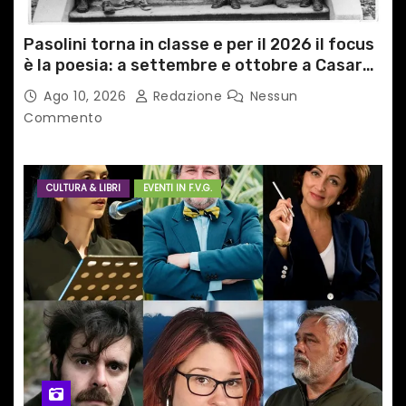
Pasolini torna in classe e per il 2026 il focus
è la poesia: a settembre e ottobre a Casarsa
(Pn) l’originale percorso per docenti delle
Ago 10, 2026
Redazione
Nessun
scuole medie e superiori
Commento
CULTURA & LIBRI
EVENTI IN F.V.G.