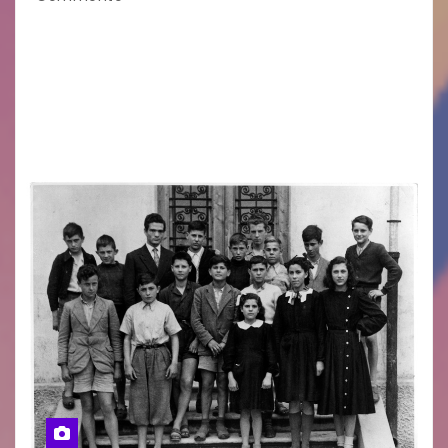
Eletto il nuovo presidente: è Roberto Rugolotto
Un momento di forte valore simbolico e
comunitario per la città di Jesolo. Il sindaco ha
incontrato i rappresentanti delle Associazioni
d’Arma iscritte…