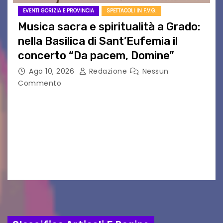
EVENTI GORIZIA E PROVINCIA
SPETTACOLI IN F.V.G.
Musica sacra e spiritualità a Grado:
nella Basilica di Sant’Eufemia il
concerto “Da pacem, Domine”
Ago 10, 2026
Redazione
Nessun
Commento
GRADO — La splendida cornice della Basilica di
Sant’Eufemia a Grado si appresta ad accorrere
un appuntamento di grande spessore artistico
e spirituale. Martedì 11 agosto 2026, a partire
dalle…