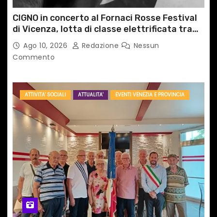
l
CIGNO in concerto al Fornaci Rosse Festival
i
di Vicenza, lotta di classe elettrificata tra
sacro e profano
Ago 10, 2026
Redazione
Nessun
Commento
ATTIVITA' SOCIALI
ATTUALITA'
EVENTI VENEZIA E PROVINCIA