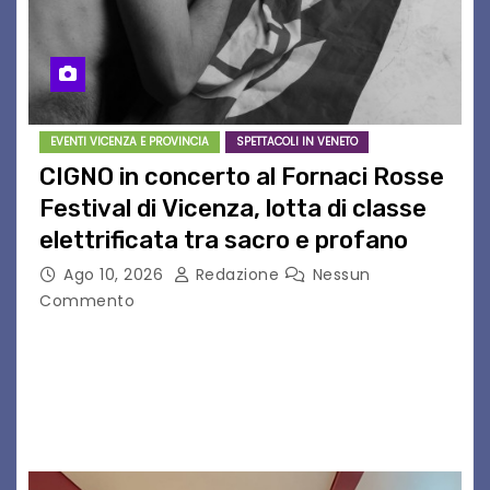
EVENTI VICENZA E PROVINCIA
SPETTACOLI IN VENETO
CIGNO in concerto al Fornaci Rosse
Festival di Vicenza, lotta di classe
elettrificata tra sacro e profano
Ago 10, 2026
Redazione
Nessun
Commento
CIGNO è il progetto del musicista romano Diego
Cignitti, che sabato 29 agosto sarà in scena sul
palco del Fornaci Rosse Festival di Vicenza.
Dopo la partecipazione a Uno maggio…