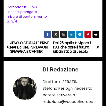
e
Coronavirus – FVG :
n
Fedriga, prorogate
t
misure di contenimento
al 13/4
o
i
n
c
JESOLO STUDIA LE PRIME
Dal 25 aprile in vigore il
N
RIAPERTURE PER LAVORI
PAT che apre il futuro
o
SPIAGGIA E CANTIERI
urbanistico di Jesolo
a
r
s
v
o
Di
Redazione
i
…
Direttore : SERAFINI
g
Stefano Per ogni necessità
a
potete scrivere a :
redazione@vocedelnordes
z