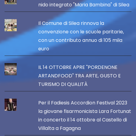
nido integrato "Maria Bambina" di Silea
Il Comune di Silea rinnova la
convenzione con le scuole paritarie,
con un contributo annuo di 105 mila
euro
IL 14 OTTOBRE APRE "PORDENONE
ARTANDFOOD" TRA ARTE, GUSTO E
TURISMO DI QUALITÀ
Per il Fadiesis Accordion Festival 2023
la giovane fisarmonicista Lara Fortunat
in concerto il 14 ottobre al Castello di
Villalta a Fagagna