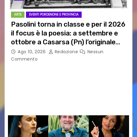
ARTE
EVENTI PORDENONE E PROVINCIA
Pasolini torna in classe e per il 2026
il focus è la poesia: a settembre e
ottobre a Casarsa (Pn) l’originale
percorso per docenti delle scuole
Ago 10, 2026
Redazione
Nessun
medie e superiori
Commento
PIER PAOLO PASOLINI E LA POESIA A SCUOLA
PASOLINI TORNA IN CLASSE: ATTESI A CASARSA
DELLA DELIZIA (PN) DOCENTI DA TUTTA ITALIA
PER “IMPARARE” A INSEGNARE LA POESIA
ATTRAVERSO IL…