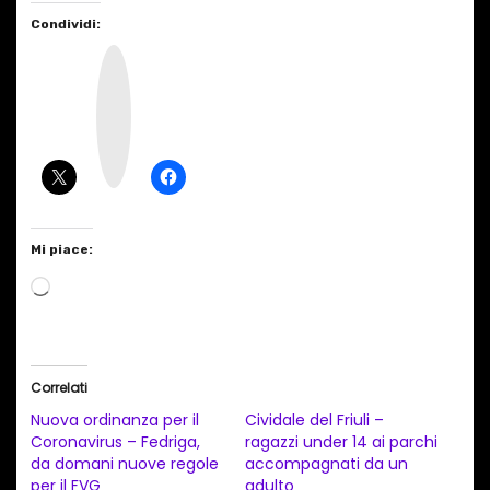
Condividi:
I
n
s
t
a
g
r
a
m
Mi piace:
C
a
r
i
Correlati
c
Nuova ordinanza per il
Cividale del Friuli –
a
Coronavirus – Fedriga,
ragazzi under 14 ai parchi
da domani nuove regole
accompagnati da un
m
per il FVG
adulto