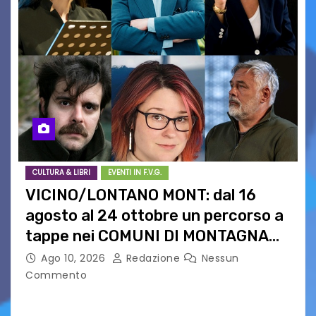
CULTURA & LIBRI
EVENTI IN F.V.G.
VICINO/LONTANO MONT: dal 16
agosto al 24 ottobre un percorso a
tappe nei COMUNI DI MONTAGNA
DEL FVG
Ago 10, 2026
Redazione
Nessun
Commento
VICINO/LONTANO MONT RIPRENDE IL SUO
CAMMINO TRA LE MONTAGNE DEL FRIULI