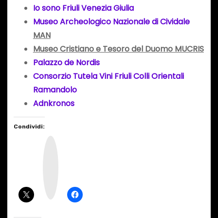
Io sono Friuli Venezia Giulia
Museo Archeologico Nazionale di Cividale
MAN
Museo Cristiano e Tesoro del Duomo MUCRIS
Palazzo de Nordis
Consorzio Tutela Vini Friuli Colli Orientali
Ramandolo
Adnkronos
Condividi:
I
n
s
t
a
g
r
a
m