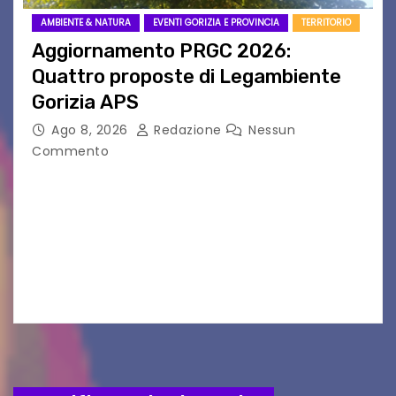
AMBIENTE & NATURA
EVENTI GORIZIA E PROVINCIA
TERRITORIO
Aggiornamento PRGC 2026:
Quattro proposte di Legambiente
Gorizia APS
Ago 8, 2026
Redazione
Nessun
Commento
Il 25 luglio scadeva la possibilità di fare delle
osservazioni al PRGC di Gorizia in fase di
aggiornamento. Le 4 proposte di Legambiente
Gorizia APS In occasione dell’aggiornamento
del Piano…