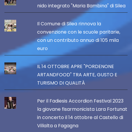
nido integrato "Maria Bambina" di Silea
Il Comune di Silea rinnova la
convenzione con le scuole paritarie,
con un contributo annuo di 105 mila
euro
IL 14 OTTOBRE APRE "PORDENONE
ARTANDFOOD" TRA ARTE, GUSTO E
TURISMO DI QUALITÀ
Per il Fadiesis Accordion Festival 2023
la giovane fisarmonicista Lara Fortunat
in concerto il 14 ottobre al Castello di
Villalta a Fagagna