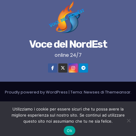
Voce del NordEst
online 24/7
Proudly powered by WordPress
|
Tema:
Newses
di
Themeansar
.
VNE su instagram
VNE su Twitter
VNE su FB
Blogger
Utilizziamo i cookie per essere sicuri che tu possa avere la
LIVE RADIO
RADIONORDEST
Il mio account
migliore esperienza sul nostro sito. Se continui ad utilizzare
questo sito noi assumiamo che tu ne sia felice.
SPORT FURLAN PAR FURLAN – In collaborazione con A.S.F.
Ok