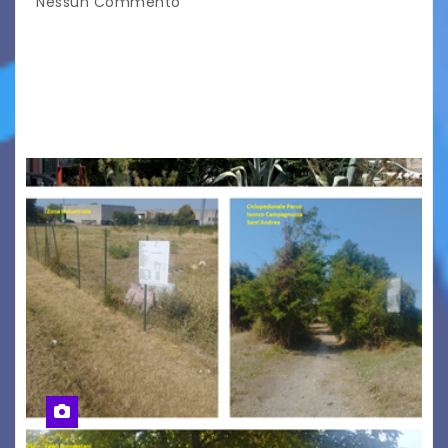
Nessun Commento
Tizio, Caio, Sempronio… e poi ancora un nome,
poi un altro, si forma un elenco lungo dal quale i
nomi scappano, scivolano fuori dalla pagina, la
carta che non basta…