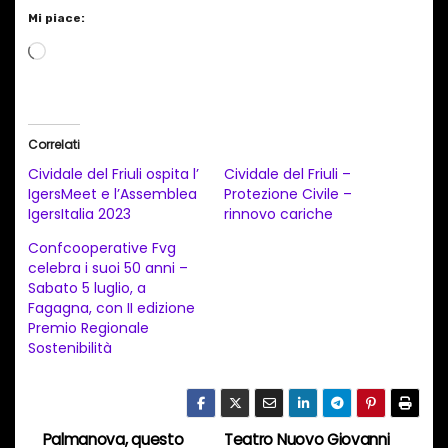
Mi piace:
C
a
r
i
Correlati
c
Cividale del Friuli ospita l’
Cividale del Friuli –
a
IgersMeet e l’Assemblea
Protezione Civile –
IgersItalia 2023
rinnovo cariche
m
e
Confcooperative Fvg
celebra i suoi 50 anni –
n
Sabato 5 luglio, a
t
Fagagna, con II edizione
Premio Regionale
o
Sostenibilità
i
n
c
Palmanova, questo
Teatro Nuovo Giovanni
o