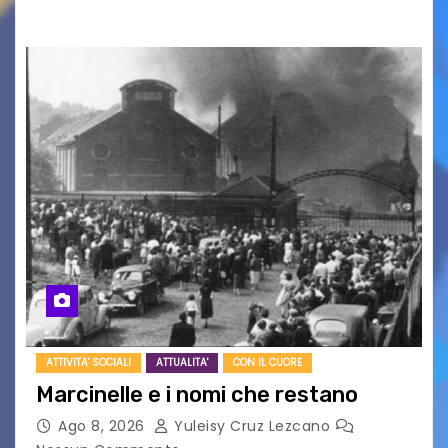
UDINE – Domenica 9 agosto alle 21.15 torna…
ATTIVITA' SOCIALI
ATTUALITA'
CON IL CUORE
Marcinelle e i nomi che restano
Ago 8, 2026
Yuleisy Cruz Lezcano