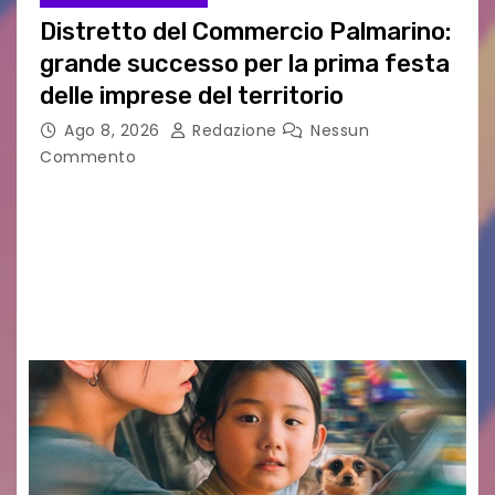
Distretto del Commercio Palmarino:
grande successo per la prima festa
delle imprese del territorio
Ago 8, 2026
Redazione
Nessun
Commento
Sommariva: «Una serata che ha restituito il
valore di chi ogni giorno costruisce il Palmarino
con passione, ricerca e lavoro» PALMANOVA, 8
AGOSTO 2026 – È andata oltre ogni
aspettativa…