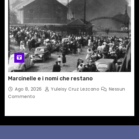
Marcinelle e i nomi che restano
Ago 8, 2026
Yuleisy Cruz Lezcano
Nessun
Commento