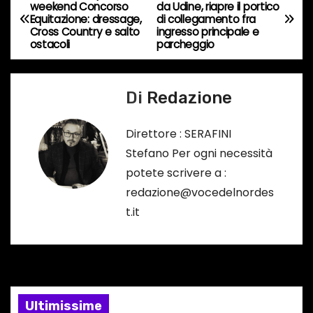
N
weekend Concorso
da Udine, riapre il portico
r
Equitazione: dressage,
di collegamento fra
a
Cross Country e salto
ingresso principale e
s
ostacoli
parcheggio
o
v
…
i
Di
Redazione
g
Direttore : SERAFINI
a
Stefano Per ogni necessità
potete scrivere a :
z
redazione@vocedelnordes
i
t.it
o
n
e
Ultimissime