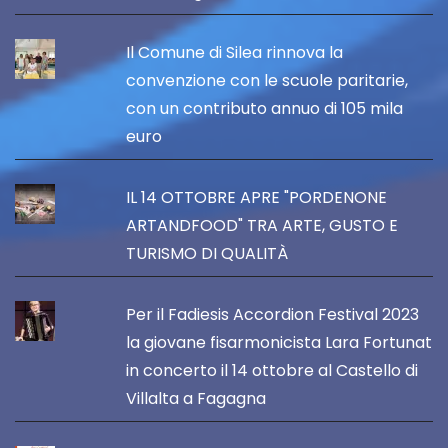
Il Comune di Silea rinnova la
convenzione con le scuole paritarie,
con un contributo annuo di 105 mila
euro
IL 14 OTTOBRE APRE "PORDENONE
ARTANDFOOD" TRA ARTE, GUSTO E
TURISMO DI QUALITÀ
Per il Fadiesis Accordion Festival 2023
la giovane fisarmonicista Lara Fortunat
in concerto il 14 ottobre al Castello di
Villalta a Fagagna