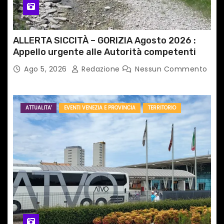
l
i
ALLERTA SICCITÀ – GORIZIA Agosto 2026 :
Appello urgente alle Autorità competenti
Ago 5, 2026
Redazione
Nessun Commento
ATTUALITA'
EVENTI VENEZIA E PROVINCIA
TERRITORIO