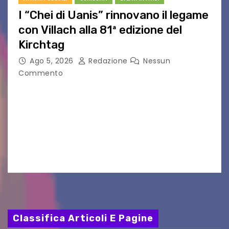
I “Chei di Uanis” rinnovano il legame
con Villach alla 81ª edizione del
Kirchtag
Ago 5, 2026
Redazione
Nessun
Commento
VILLACO/JANNIS – Anche quest’anno il gruppo
folkloristico “Chei di Uanis” ha rinnovato la sua
tradizione prendendo parte al Villacher
Kirchtag, la festa popolare e dei costumi
tradizionali più grande d’Austria.…
Classifica Articoli E Pagine