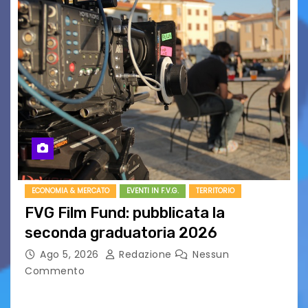
ECONOMIA & MERCATO
EVENTI IN F.V.G.
TERRITORIO
FVG Film Fund: pubblicata la
seconda graduatoria 2026
Ago 5, 2026
Redazione
Nessun
Commento
Aperta la terza e ultima call dell’anno per le
produzioni audiovisive Online gli esiti della