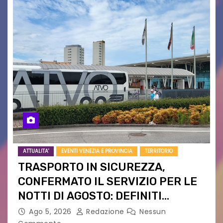
ATTUALITA'
EVENTI VENEZIA E PROVINCIA
TERRITORIO
TRASPORTO IN SICUREZZA,
CONFERMATO IL SERVIZIO PER LE
NOTTI DI AGOSTO: DEFINITI
PERCORSI, FERMATE E ORARIO
Ago 5, 2026
Redazione
Nessun