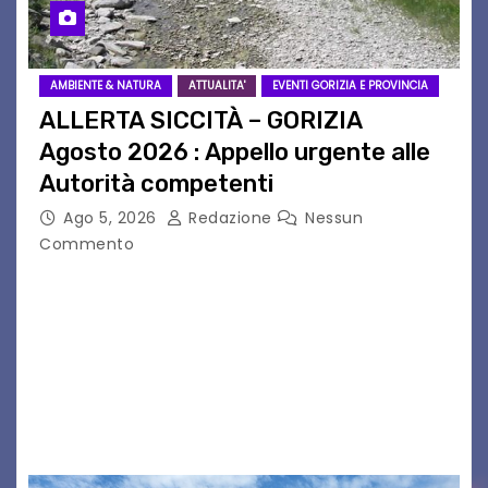
AMBIENTE & NATURA
ATTUALITA'
EVENTI GORIZIA E PROVINCIA
ALLERTA SICCITÀ – GORIZIA
Agosto 2026 : Appello urgente alle
Autorità competenti
Ago 5, 2026
Redazione
Nessun
Commento
Legambiente Gorizia APS e Legambiente
Monfalcone APS “Circolo Ignazio Zanutto”
desiderano attirare l’attenzione della
cittadinanza e delle Autorità competenti sulla
grave siccità che sta colpendo non solo le
campagne e…