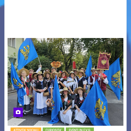
seconda finestra del Film Fund promosso dalla
Friuli Venezia Giulia Film Commission –
PromoTurismoFVG. Le…
ATTIVITA' SOCIALI
CURIOSITA'
EVENTI IN F.V.G.