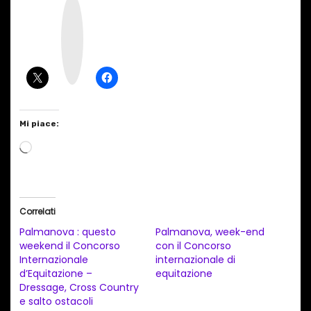
I
n
s
t
a
g
r
a
m
Mi piace:
C
a
r
i
Correlati
c
Palmanova : questo
Palmanova, week-end
a
weekend il Concorso
con il Concorso
Internazionale
internazionale di
m
d’Equitazione –
equitazione
e
Dressage, Cross Country
n
e salto ostacoli