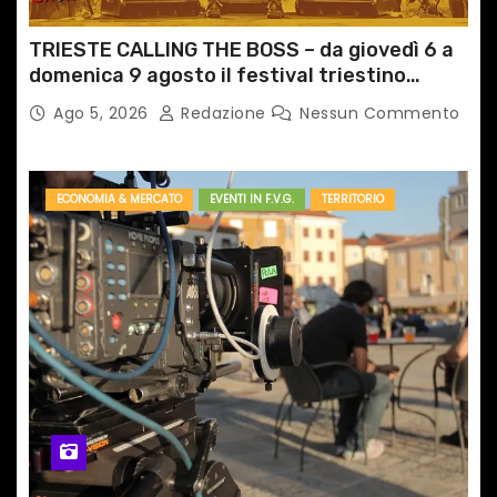
TRIESTE CALLING THE BOSS – da giovedì 6 a
domenica 9 agosto il festival triestino
dedicato a Springsteen
Ago 5, 2026
Redazione
Nessun Commento
ECONOMIA & MERCATO
EVENTI IN F.V.G.
TERRITORIO