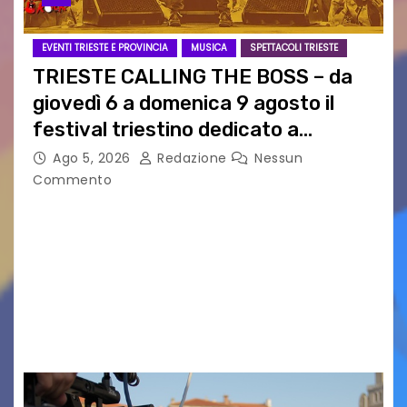
EVENTI TRIESTE E PROVINCIA
MUSICA
SPETTACOLI TRIESTE
TRIESTE CALLING THE BOSS – da
giovedì 6 a domenica 9 agosto il
festival triestino dedicato a
Springsteen
Ago 5, 2026
Redazione
Nessun
Commento
TRIESTE CALLING THE BOSS 2026
Quattordicesima Edizione Dal 6 al 9 agosto 2026
PIAZZA VERDI, SARTORIO, SAN GIUSTO,
AUSONIA… BLOOD BROTHERS, LOVESICK DUO,
BOUND FOR GLORY, RENATO TAMMI, ANTHONY
BASSO,…