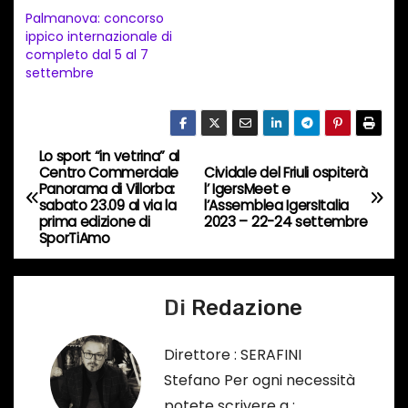
t
Palmanova: concorso
ippico internazionale di
o
completo dal 5 al 7
i
settembre
n
c
o
Lo sport “in vetrina” al
N
r
Centro Commerciale
Cividale del Friuli ospiterà
Panorama di Villorba:
l’ IgersMeet e
s
a
sabato 23.09 al via la
l’Assemblea IgersItalia
o
prima edizione di
2023 – 22-24 settembre
v
SporTiAmo
…
i
Di
Redazione
g
a
Direttore : SERAFINI
Stefano Per ogni necessità
z
potete scrivere a :