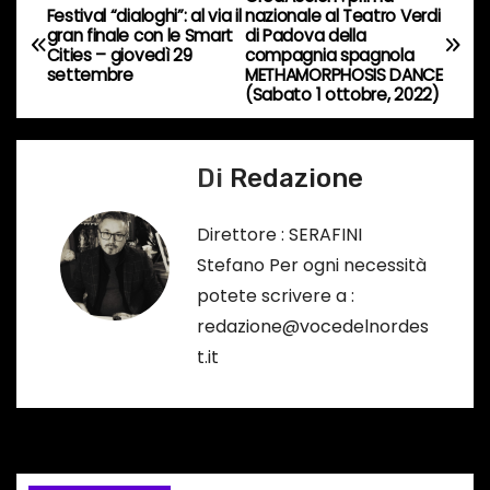
N
Festival “dialoghi”: al via il
nazionale al Teatro Verdi
r
gran finale con le Smart
di Padova della
a
Cities – giovedì 29
compagnia spagnola
s
settembre
METHAMORPHOSIS DANCE
o
v
(Sabato 1 ottobre, 2022)
…
i
Di
Redazione
g
a
Direttore : SERAFINI
Stefano Per ogni necessità
z
potete scrivere a :
i
redazione@vocedelnordes
t.it
o
n
e