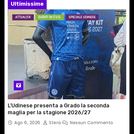
Ultimissime
a
r
ATTUALITA'
EVENTI IN F.V.G.
SPECIALE UDINESE
t
i
c
o
l
i
L’Udinese presenta a Grado la seconda
maglia per la stagione 2026/27
Ago 6, 2026
Stera
Nessun Commento