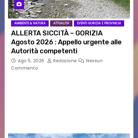
AMBIENTE & NATURA
ATTUALITA'
EVENTI GORIZIA E PROVINCIA
ALLERTA SICCITÀ – GORIZIA
Agosto 2026 : Appello urgente alle
Autorità competenti
Ago 5, 2026
Redazione
Nessun
Commento
Legambiente Gorizia APS e Legambiente
Monfalcone APS “Circolo Ignazio Zanutto”
desiderano attirare l’attenzione della
cittadinanza e delle Autorità competenti sulla
grave siccità che sta colpendo non solo le
campagne e…