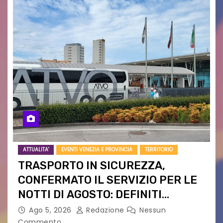
ATTUALITA'
EVENTI VENEZIA E PROVINCIA
TERRITORIO
TRASPORTO IN SICUREZZA,
CONFERMATO IL SERVIZIO PER LE
NOTTI DI AGOSTO: DEFINITI
PERCORSI, FERMATE E ORARIO
Ago 5, 2026
Redazione
Nessun
Commento