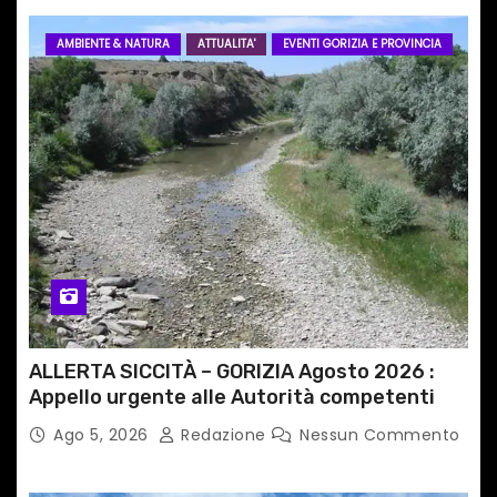
AMBIENTE & NATURA
ATTUALITA'
EVENTI GORIZIA E PROVINCIA
ALLERTA SICCITÀ – GORIZIA Agosto 2026 :
Appello urgente alle Autorità competenti
Ago 5, 2026
Redazione
Nessun Commento