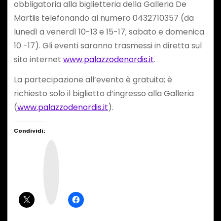
obbligatoria alla biglietteria della Galleria De
Martiis telefonando al numero 0432710357 (da
lunedì a venerdì 10-13 e 15-17; sabato e domenica
10 -17). Gli eventi saranno trasmessi in diretta sul
sito internet
www.palazzodenordis.it
.
La partecipazione all’evento è gratuita; è
richiesto solo il biglietto d’ingresso alla Galleria
(
www.palazzodenordis.it
).
Condividi:
I
n
s
t
a
g
r
a
m