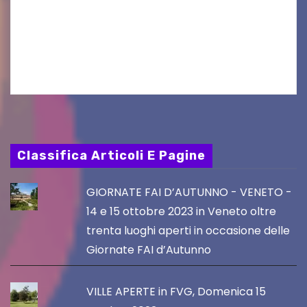
seconda finestra del Film Fund promosso dalla
Friuli Venezia Giulia Film Commission –
PromoTurismoFVG. Le…
Classifica Articoli E Pagine
GIORNATE FAI D’AUTUNNO - VENETO -
14 e 15 ottobre 2023 in Veneto oltre
trenta luoghi aperti in occasione delle
Giornate FAI d’Autunno
VILLE APERTE in FVG, Domenica 15