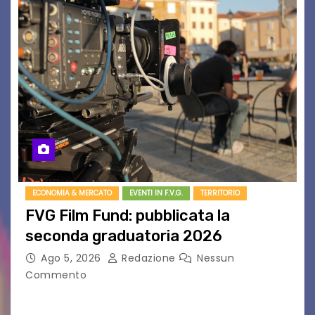
ECONOMIA & MERCATO
EVENTI IN F.V.G.
TERRITORIO
FVG Film Fund: pubblicata la
seconda graduatoria 2026
Ago 5, 2026
Redazione
Nessun
Commento
Aperta la terza e ultima call dell’anno per le
produzioni audiovisive Online gli esiti della