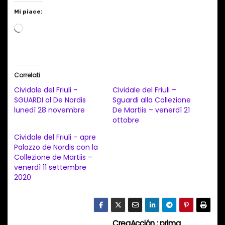
Mi piace:
C
a
r
i
Correlati
c
Cividale del Friuli –
Cividale del Friuli –
a
SGUARDI al De Nordis
Sguardi alla Collezione
lunedì 28 novembre
De Martiis – venerdì 21
m
ottobre
e
Cividale del Friuli – apre
n
Palazzo de Nordis con la
t
Collezione de Martiis –
venerdì 11 settembre
o
2020
i
n
c
CreaAcción : prima
o