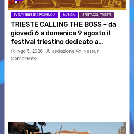
EVENTI TRIESTE E PROVINCIA
MUSICA
SPETTACOLI TRIESTE
TRIESTE CALLING THE BOSS – da
giovedì 6 a domenica 9 agosto il
festival triestino dedicato a
Springsteen
Ago 5, 2026
Redazione
Nessun
Commento
TRIESTE CALLING THE BOSS 2026
Quattordicesima Edizione Dal 6 al 9 agosto 2026
PIAZZA VERDI, SARTORIO, SAN GIUSTO,
AUSONIA… BLOOD BROTHERS, LOVESICK DUO,
BOUND FOR GLORY, RENATO TAMMI, ANTHONY
BASSO,…