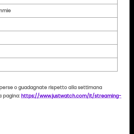
immie
i perse o guadagnate rispetto alla settimana
la pagina:
https://www.justwatch.com/it/streaming-