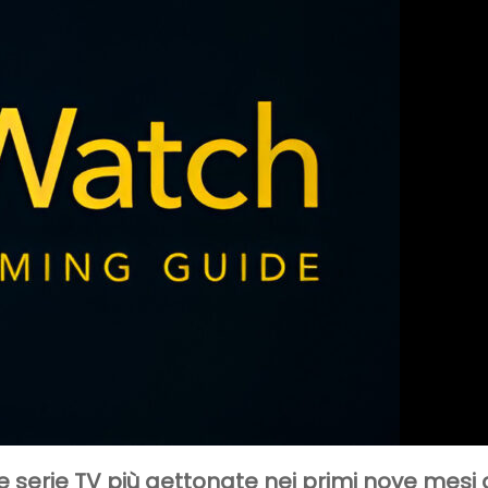
 le serie TV più gettonate nei primi nove mesi