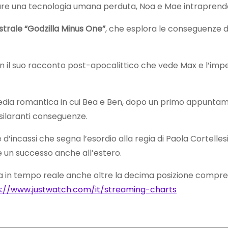
erare una tecnologia umana perduta, Noa e Mae intraprendo
strale “Godzilla Minus One”
, che esplora le conseguenze d
on il suo racconto post-apocalittico che vede Max e l’imp
ia romantica in cui Bea e Ben, dopo un primo appuntamen
silaranti conseguenze.
e d’incassi che segna l’esordio alla regia di Paola Cortelle
e un successo anche all’estero.
ata in tempo reale anche oltre la decima posizione compre
s://www.justwatch.com/it/streaming-charts