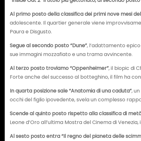
“
Inside Out 2” il titolo più gettonato, al secondo po
Al primo posto della classifica dei primi nove mesi del
adolescente. Il quartier generale viene improvvisamen
Paura e Disgusto.
Segue al secondo posto “Dune”
, l’adattamento epico 
sue immagini mozzafiato e una trama avvincente.
Al terzo posto troviamo “Oppenheimer”
, il biopic d
Forte anche del successo al botteghino, il film ha conti
In quarta posizione sale “Anatomia di una caduta”
, u
occhi del figlio ipovedente, svela un complesso rapport
Scende al quinto posto rispetto alla classifica di me
Leone d’Oro all’ultima Mostra del Cinema di Venezia, il
Al sesto posto entra “Il regno del pianeta delle scimm