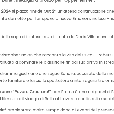
sto “Dune”, medaglia di bronzo per “Oppenheimer”.
 2024 si piazza “Inside Out 2”
, un’attesa continuazione che 
te demolito per far spazio a nuove Emozioni, inclusa Ansia
della saga di fantascienza firmato da Denis Villeneuve, c
i Christopher Nolan che racconta la vita del fisico J. Ro
nuato a dominare le classifiche fin dal suo arrivo in stream
n dramma giudiziario che segue Sandra, accusata della mort
o familiare e lascia lo spettatore a interrogarsi tra omici
tà anno “Povere Creature!”
, con Emma Stone nei panni di Bel
 film narra il viaggio di Bella attraverso continenti e soci
ie”
, ambientato molto tempo dopo gli eventi del preceden