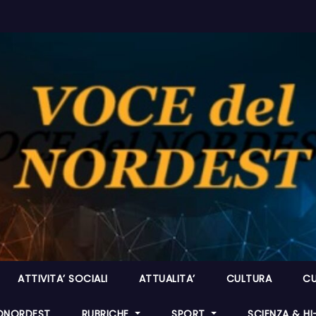
ATTIVITA’ SOCIALI
ATTUALITA’
CULTURA
CU
ONORDEST
RUBRICHE
SPORT
SCIENZA & H