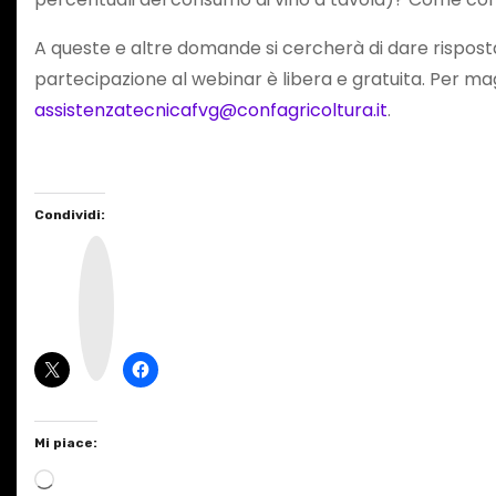
A queste e altre domande si cercherà di dare rispost
partecipazione al webinar è libera e gratuita. Per maggi
assistenzatecnicafvg@confagricoltura.it
.
Condividi:
I
n
s
t
a
g
r
a
m
Mi piace:
C