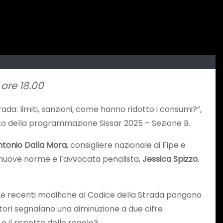
ore 18.00
ada: limiti, sanzioni, come hanno ridotto i consumi?”,
ito della programmazione Sissar 2025 – Sezione B.
ntonio Dalla Mora
, consigliere nazionale di Fipe e
e nuove norme e l’avvocata penalista,
Jessica Spizzo
,
i. Le recenti modifiche al Codice della Strada pongono
tori segnalano una diminuzione a due cifre
 il rispetto delle regole?