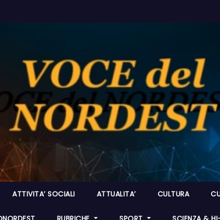
ATTIVITA’ SOCIALI
ATTUALITA’
CULTURA
CU
ONORDEST
RUBRICHE
SPORT
SCIENZA & H