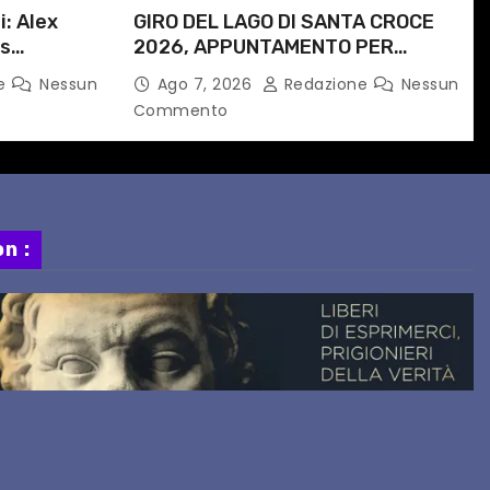
i: Alex
GIRO DEL LAGO DI SANTA CROCE
is
2026, APPUNTAMENTO PER
e
DOMENICA 16 AGOSTO
ne
Nessun
Ago 7, 2026
Redazione
Nessun
 progetto
Commento
n :