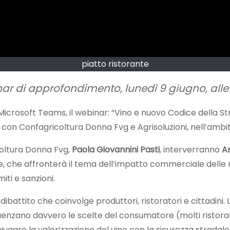
piatto ristorante
ar di approfondimento, lunedì 9 giugno, alle 
 Microsoft Teams, il webinar: “Vino e nuovo Codice della Str
 con Confagricoltura Donna Fvg e Agrisoluzioni, nell’amb
icoltura Donna Fvg,
Paola Giovannini Pasti
, interverranno
A
dine, che affronterà il tema dell’impatto commerciale dell
miti e sanzioni.
 dibattito che coinvolge produttori, ristoratori e cittadin
luenzano davvero le scelte del consumatore (molti ristora
are la valorizzazione del vino con la sicurezza stradale e