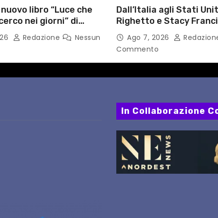
l nuovo libro “Luce che
Dall’Italia agli Stati Unit
cerco nei giorni” di
Righetto e Stacy Franc
gozzino, medico
uniscono arte, musica 
026
Redazione
Nessun
Ago 7, 2026
Redazio
i Capua
tecnologia in un nuovo
Commento
internazionale”
In Collaborazione Co