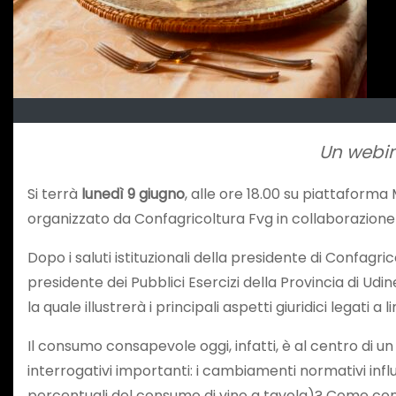
Un webin
Si terrà
lunedì 9 giugno
, alle ore 18.00 su piattaforma
organizzato da Confagricoltura Fvg in collaborazione
Dopo i saluti istituzionali della presidente di Confagr
presidente dei Pubblici Esercizi della Provincia di U
la quale illustrerà i principali aspetti giuridici legati a li
Il consumo consapevole oggi, infatti, è al centro di un
interrogativi importanti: i cambiamenti normativi inf
percentuali del consumo di vino a tavola)? Come coniug