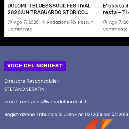
DOLOMITI BLUES&SOUL FESTIVAL
E’ uscito i
o
2026:UN TRAGUARDO STORICO
resta – Ti 
l
PER LA 25ª EDIZIONE TRA LE CIME
Angela Ra
Ago 7, 2026
Redazione
Nessun
Ago 7, 2
PATRIMONIO UNESCO
primario d
Commento
Commento
i
VOCE DEL NORDEST
Direttore Responsabile :
STEFANO SERAFINI
email : redazione@vocedelnordest.it
Registrazione Tribunale di UDINE nr. 02/2019 del 5.2.2019