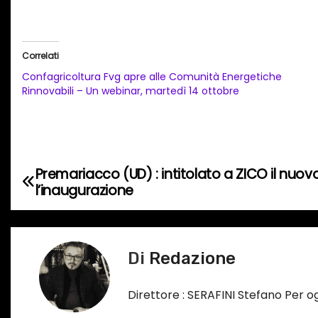
a
r
i
Correlati
c
Confagricoltura Fvg apre alle Comunità Energetiche
a
Rinnovabili – Un webinar, martedì 14 ottobre
m
e
n
t
Premariacco (UD) : intitolato a ZICO il nuo
N
o
l’inaugurazione
a
i
n
v
c
Di
Redazione
i
o
r
g
Direttore : SERAFINI Stefano Per 
s