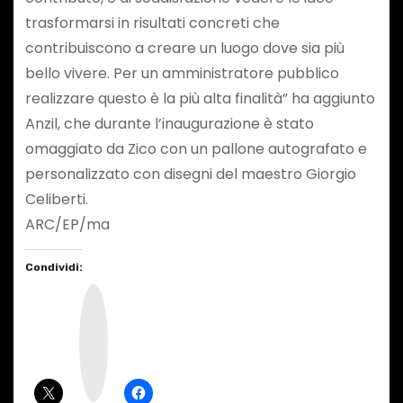
trasformarsi in risultati concreti che
contribuiscono a creare un luogo dove sia più
bello vivere. Per un amministratore pubblico
realizzare questo è la più alta finalità” ha aggiunto
Anzil, che durante l’inaugurazione è stato
omaggiato da Zico con un pallone autografato e
personalizzato con disegni del maestro Giorgio
Celiberti.
ARC/EP/ma
Condividi:
I
n
s
t
a
g
r
a
m