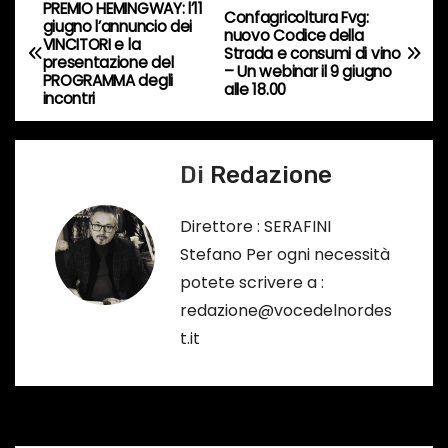
c
PREMIO HEMINGWAY: l’11
N
Confagricoltura Fvg:
giugno l’annuncio dei
o
nuovo Codice della
VINCITORI e la
a
Strada e consumi di vino
r
presentazione del
– Un webinar il 9 giugno
PROGRAMMA degli
s
alle 18.00
v
incontri
o
i
…
Di
Redazione
g
a
Direttore : SERAFINI
Stefano Per ogni necessità
z
potete scrivere a :
i
redazione@vocedelnordes
t.it
o
n
e