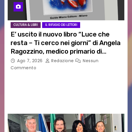
CULTURA & LIBRI
IL RIFUGIO DEI LETTORI
E’ uscito il nuovo libro “Luce che
resta – Ti cerco nei giorni” di Angela
Ragozzino, medico primario di
Capua
Ago 7, 2026
Redazione
Nessun
Commento
GUIDO MIANO EDITORE NOVITÀ EDITORIALE È
uscito il libro di poesie e fotografie: LUCE CHE
RESTA – TI CERCO NEI GIORNI di ANGELA
RAGOZZINO Pubblicato il libro di poesie “Luce…