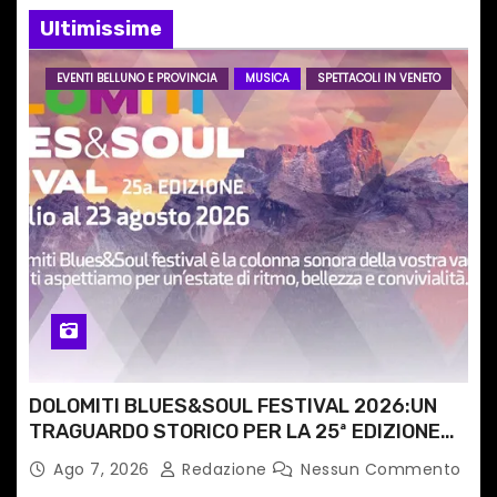
Ultimissime
a
r
EVENTI BELLUNO E PROVINCIA
MUSICA
SPETTACOLI IN VENETO
t
i
c
o
l
i
DOLOMITI BLUES&SOUL FESTIVAL 2026:UN
TRAGUARDO STORICO PER LA 25ª EDIZIONE
TRA LE CIME PATRIMONIO UNESCO
Ago 7, 2026
Redazione
Nessun Commento