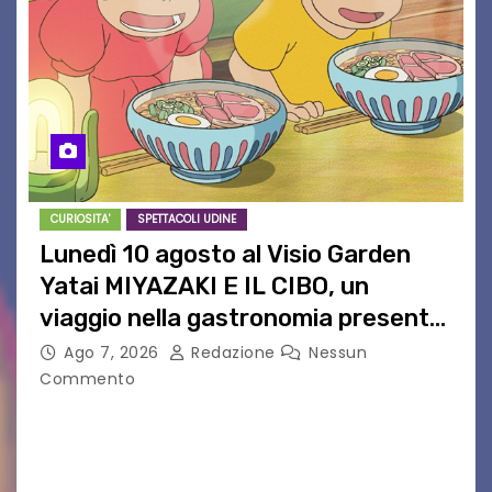
CURIOSITA'
SPETTACOLI UDINE
Lunedì 10 agosto al Visio Garden
Yatai MIYAZAKI E IL CIBO, un
viaggio nella gastronomia presente
nei film di Hayao Miyazaki!
Ago 7, 2026
Redazione
Nessun
Commento
UDINE – Continuano anche nel mese di agosto
al Visio Garden Yatai gli appuntamenti con la
cucina e la cultura giapponese a cura dello