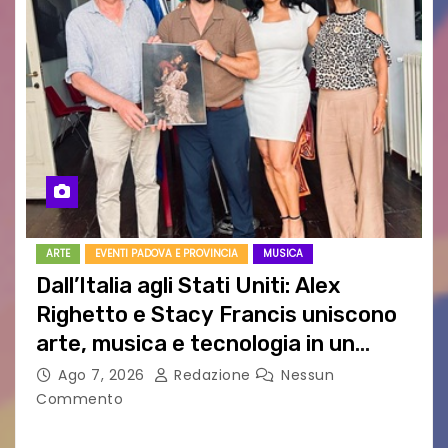
ARTE
EVENTI PADOVA E PROVINCIA
MUSICA
Dall’Italia agli Stati Uniti: Alex
Righetto e Stacy Francis uniscono
arte, musica e tecnologia in un
nuovo progetto internazionale”
Ago 7, 2026
Redazione
Nessun
Commento
Vigonza (Padova), 7 agosto 2026 – Arte