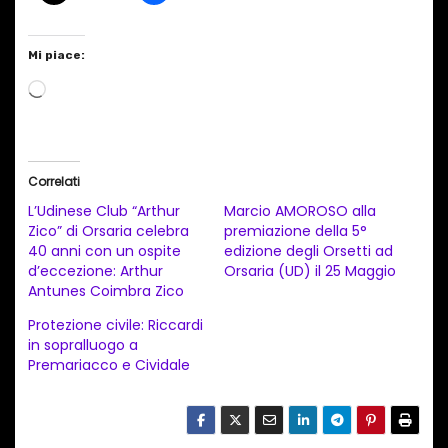
Mi piace:
C
a
r
i
Correlati
c
L’Udinese Club “Arthur
Marcio AMOROSO alla
a
Zico” di Orsaria celebra
premiazione della 5°
40 anni con un ospite
edizione degli Orsetti ad
m
d’eccezione: Arthur
Orsaria (UD) il 25 Maggio
e
Antunes Coimbra Zico
n
Protezione civile: Riccardi
t
in sopralluogo a
Premariacco e Cividale
o
i
n