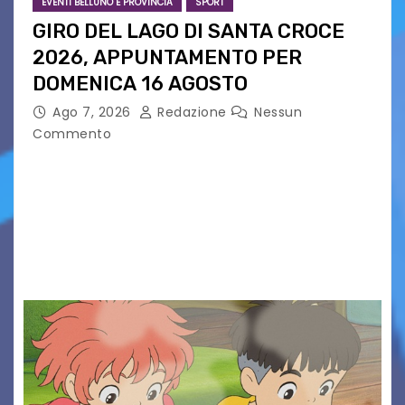
EVENTI BELLUNO E PROVINCIA
SPORT
GIRO DEL LAGO DI SANTA CROCE
2026, APPUNTAMENTO PER
DOMENICA 16 AGOSTO
Ago 7, 2026
Redazione
Nessun
Commento
Presentato ufficialmente l’evento solidaristico
proposto dal Comitato Alpago 2 Ruote &
Solidarietà, il cui ricavato andrà a Via di Natale,
Associazione Cucchini e Alpago Solidale. Sulla
maglietta, realizzata dall’artista Maria…