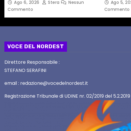
Ago 6, 2026
Stera
Nessun
Ago 5, 2
l
Commento
Commento
i
VOCE DEL NORDEST
Direttore Responsabile :
STEFANO SERAFINI
email : redazione@vocedelnordest.it
Registrazione Tribunale di UDINE nr. 02/2019 del 5.2.2019