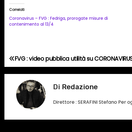
i
Correlati
c
Coronavirus – FVG : Fedriga, prorogate misure di
a
contenimento al 13/4
m
e
n
t
FVG : video pubblica utilità su CORONAVIRU
N
o
a
i
n
v
Di
Redazione
c
i
o
Direttore : SERAFINI Stefano Per 
r
g
s
a
o
…