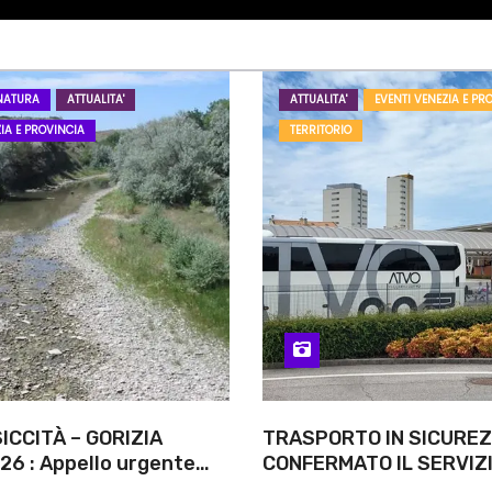
NATURA
ATTUALITA'
ATTUALITA'
EVENTI VENEZIA E PR
IA E PROVINCIA
TERRITORIO
ICCITÀ – GORIZIA
TRASPORTO IN SICUREZ
26 : Appello urgente
CONFERMATO IL SERVIZI
rità competenti
NOTTI DI AGOSTO: DEFIN