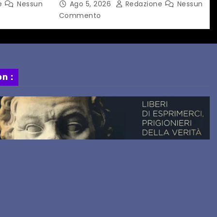
e
Nessun
Ago 5, 2026
Redazione
Nessun
ORARIO
Springsteen
Commento
n :