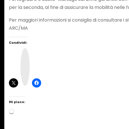
per la seconda, al fine di assicurare la mobilità nelle 
Per maggiori informazioni si consiglia di consultare i s
ARC/MA
Condividi:
I
n
s
t
a
g
r
a
m
Mi piace:
C
a
r