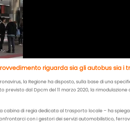
provvedimento riguarda sia gli autobus sia i t
ronavirus, la Regione ha disposto, sulla base di una specif
o previsto dal Dpcm del 11 marzo 2020, la rimodulazione de
a cabina di regia dedicata al trasporto locale – ha spiegat
frontarci con i gestori dei servizi automobilistico, ferrov