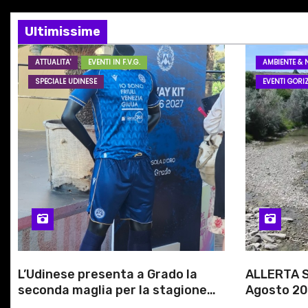
z
i
Ultimissime
o
ATTUALITA'
EVENTI IN F.V.G.
AMBIENTE & 
SPECIALE UDINESE
EVENTI GORIZ
n
e
a
r
t
i
c
L’Udinese presenta a Grado la
ALLERTA S
seconda maglia per la stagione
Agosto 20
o
2026/27
alle Auto