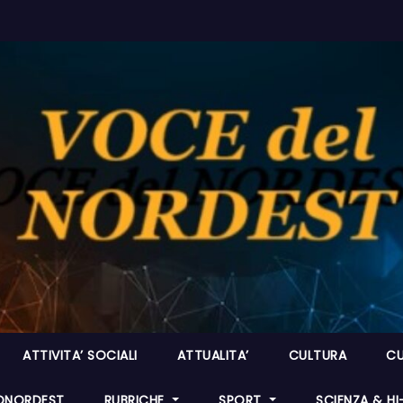
ATTIVITA’ SOCIALI
ATTUALITA’
CULTURA
CU
ONORDEST
RUBRICHE
SPORT
SCIENZA & H