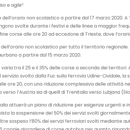
so e agile”.
 dell’orario non scolastico a partire dal 17 marzo 2020. A T
ngono svolte durante i festivi e delle linee a maggior freq
i fine corse alle ore 20 ad eccezione di Trieste, dove l’orario
ll’orario non scolastico per tutto il territorio regionale. N
traurbano a partire dal 15 marzo 2020.
aria tra il 25 e il 35% delle corse a seconda dei territori.
servizio svolto dalla Fuc sulla ferrovia Udine-Cividale, la 
lle ore 20, con una riduzione complessiva delle attività nell
 verso l’Austria sia di quelli di Trenitalia verso Lubjana (Sl
talia attuerà un piano di riduzione per esigenze urgenti e ind
ista la sospensione del 50% dei servizi svolti giornalment
 sospeso l’80% dei servizi ferroviari svolti mediante autob
 coppie giornaliere di corse autobus per quanto riguarda