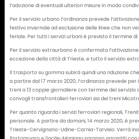
l’adozione di eventuali ulteriori misure in modo condivi
Per il servizio urbano l’ordinanza prevede l’attivazione
festivo invernale ad esclusione delle linee che non ve
feriale. Per tutti i servizi urbani è previsto il termine d
Per il servizio extraurbano è confermata l’attivazione de
eccezione della città di Trieste, e tutto il servizio ex
Il trasporto su gomma subirà quindi una riduzione che v
a partire dal 17 marzo 2020, l’ordinanza prevede per il 
treni a 13 coppie giornaliere con termine del servizio a
convogli transfrontalieri ferroviari sia dei treni Micotra
Per quanto riguarda i servizi ferroviari regionali, Treni
personale. A partire da domani, 14 marzo 2020, è prev
Trieste-Cervignano-Udine-Carnia-Tarvisio. Verrà inoltre
Portogruaro e Sacile-Maniago saranno garantiti con 6