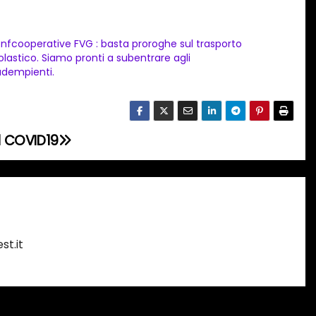
nfcooperative FVG : basta proroghe sul trasporto
olastico. Siamo pronti a subentrare agli
adempienti.
il COVID19
st.it