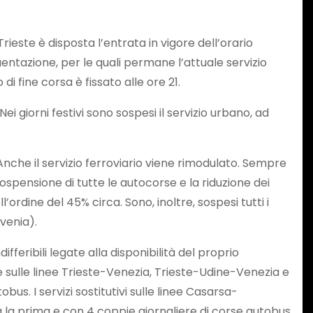
rieste è disposta l’entrata in vigore dell’orario
uentazione, per le quali permane l’attuale servizio
 di fine corsa è fissato alle ore 21.
ei giorni festivi sono sospesi il servizio urbano, ad
 Anche il servizio ferroviario viene rimodulato. Sempre
sospensione di tutte le autocorse e la riduzione dei
’ordine del 45% circa. Sono, inoltre, sospesi tutti i
ovenia).
ifferibili legate alla disponibilità del proprio
e sulle linee Trieste-Venezia, Trieste-Udine-Venezia e
us. I servizi sostitutivi sulle linee Casarsa-
 la prima e con 4 coppie giornaliere di corse autobus