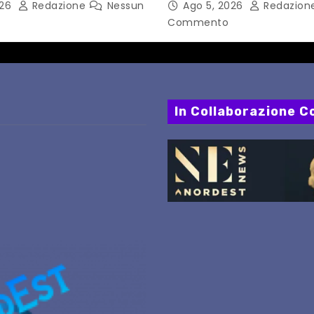
026
Redazione
Nessun
Ago 5, 2026
Redazion
PERCORSI, FERMATE E 
Commento
In Collaborazione Co