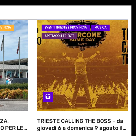
OVINCIA
EVENTI TRIESTE E PROVINCIA
MUSICA
SPETTACOLI TRIESTE
ZA,
TRIESTE CALLING THE BOSS – da
O PER LE
giovedì 6 a domenica 9 agosto il
ITI
festival triestino dedicato a