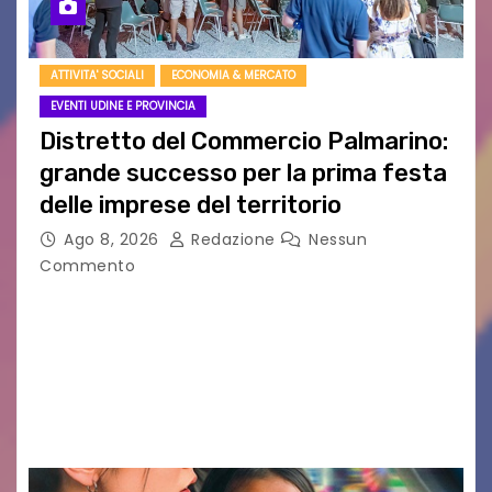
ATTIVITA' SOCIALI
ECONOMIA & MERCATO
EVENTI UDINE E PROVINCIA
Distretto del Commercio Palmarino:
grande successo per la prima festa
delle imprese del territorio
Ago 8, 2026
Redazione
Nessun
Commento
Sommariva: «Una serata che ha restituito il
valore di chi ogni giorno costruisce il Palmarino
con passione, ricerca e lavoro» PALMANOVA, 8
AGOSTO 2026 – È andata oltre ogni
aspettativa…