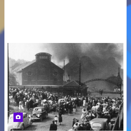
LA MIA FAMIGLIA A TAIPEI Domenica 9 agosto al
cinema all’aperto delgiardino Loris Fortuna un
racconto teneroe delicato che scalda il cuore!
UDINE – Domenica 9 agosto alle 21.15 torna…