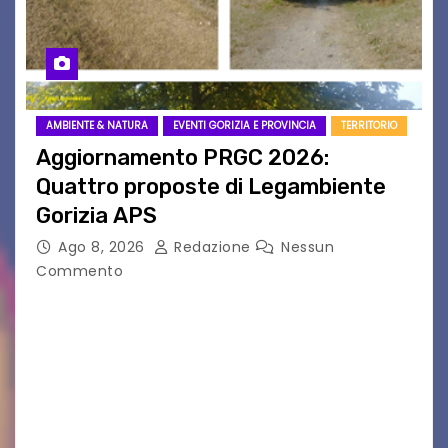
AMBIENTE & NATURA
EVENTI GORIZIA E PROVINCIA
TERRITORIO
Aggiornamento PRGC 2026:
Quattro proposte di Legambiente
Gorizia APS
Ago 8, 2026
Redazione
Nessun
Commento
Il 25 luglio scadeva la possibilità di fare delle
osservazioni al PRGC di Gorizia in fase di
aggiornamento. Le 4 proposte di Legambiente
Gorizia APS In occasione dell’aggiornamento
del Piano…