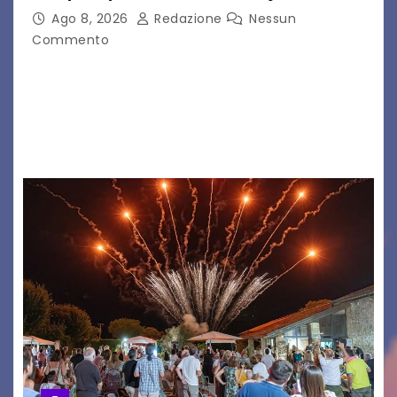
Ago 8, 2026
Redazione
Nessun
Commento
Il 7 agosto 2026, il tour estivo di Tony Boy
(ragazzo del 1999 nato a Padova, il cui vero
nome è Antonio Hueber) ha fatto tappa al
Festival di Majano.…