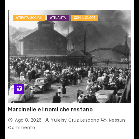
ATTIVITA' SOCIALI
ATTUALITA'
CON IL CUORE
Marcinelle e i nomi che restano
Ago 8, 2026
Yuleisy Cruz Lezcano
Nessun
Commento