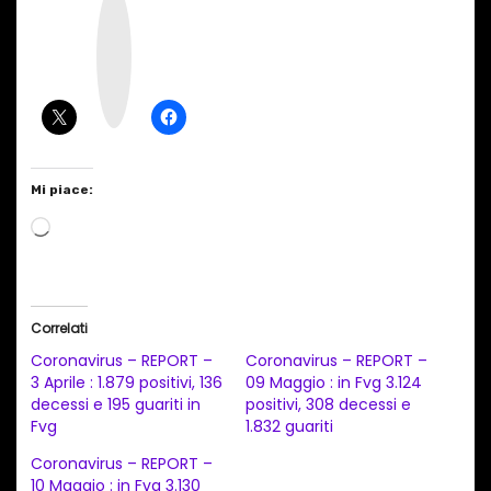
I
n
s
t
a
g
r
a
m
Mi piace:
C
a
r
i
Correlati
c
Coronavirus – REPORT –
Coronavirus – REPORT –
a
3 Aprile : 1.879 positivi, 136
09 Maggio : in Fvg 3.124
decessi e 195 guariti in
positivi, 308 decessi e
m
Fvg
1.832 guariti
e
Coronavirus – REPORT –
n
10 Maggio : in Fvg 3.130