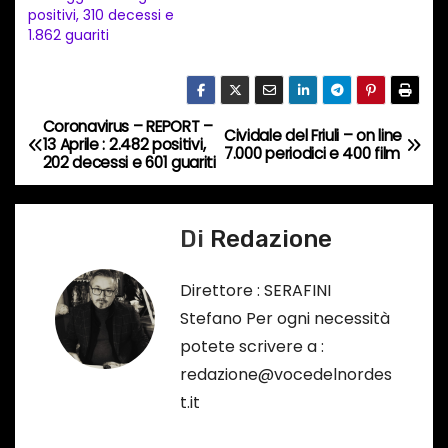
t
positivi, 310 decessi e
1.862 guariti
o
i
n
c
Coronavirus – REPORT –
N
Cividale del Friuli – on line
13 Aprile : 2.482 positivi,
o
7.000 periodici e 400 film
202 decessi e 601 guariti
a
r
s
v
o
Di
Redazione
i
…
Direttore : SERAFINI
g
Stefano Per ogni necessità
a
potete scrivere a :
redazione@vocedelnordes
z
t.it
i