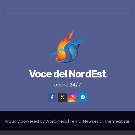
Voce del NordEst
online 24/7
Proudly powered by WordPress
|
Tema:
Newses
di
Themeansar
.
VNE su instagram
VNE su Twitter
VNE su FB
Blogger