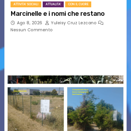
ATTIVITA' SOCIALI
ATTUALITA'
CON IL CUORE
Marcinelle e i nomi che restano
Ago 8, 2026
Yuleisy Cruz Lezcano
Nessun Commento
Tizio, Caio, Sempronio… e poi ancora un nome,
poi un altro, si forma un elenco lungo dal quale i
nomi scappano, scivolano fuori dalla pagina, la
carta che non basta…