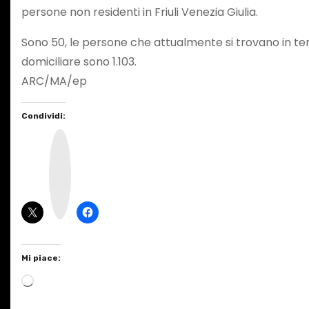
persone non residenti in Friuli Venezia Giulia.
Sono 50, le persone che attualmente si trovano in terap
domiciliare sono 1.103.
ARC/MA/ep
Condividi:
I
n
s
t
a
g
r
a
m
Mi piace:
C
a