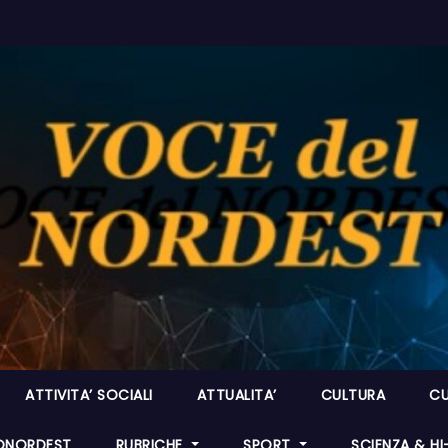
ATTIVITA’ SOCIALI
ATTUALITA’
CULTURA
CU
ONORDEST
RUBRICHE
SPORT
SCIENZA & H