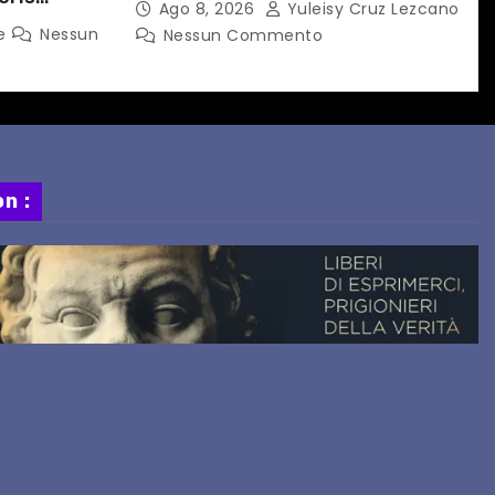
Ago 8, 2026
Yuleisy Cruz Lezcano
A A TAIPEI
ne
Nessun
Nessun Commento
n :