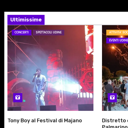
z
…
i
Ultimissime
o
CONCERTI
SPETTACOLI UDINE
ATTIVITA' SOC
n
EVENTI UDINE
e
a
r
t
i
c
Tony Boy al Festival di Majano
Distretto
o
Palmarino