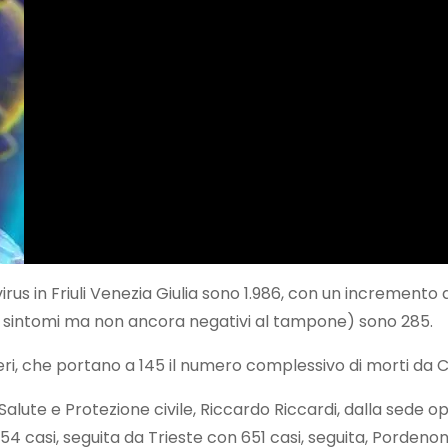
rus in Friuli Venezia Giulia sono 1.986, con un incremento di
ù sintomi ma non ancora negativi al tampone) sono 285.
ieri, che portano a 145 il numero complessivo di morti da C
alute e Protezione civile, Riccardo Riccardi, dalla sede o
54 casi, seguita da Trieste con 651 casi, seguita, Pordenone