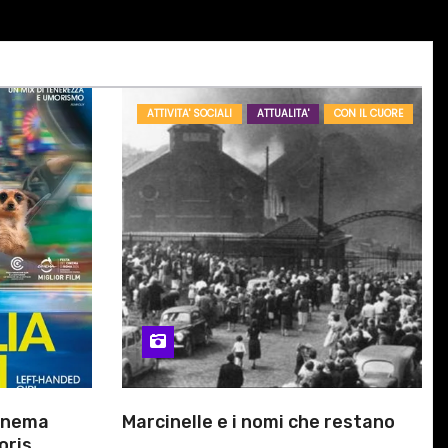
ATTIVITA' SOCIALI
ATTUALITA'
CON IL CUORE
cinema
Marcinelle e i nomi che restano
oris