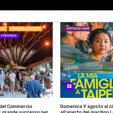
IALI
ECONOMIA & MERCATO
SPETTACOLI UDINE
 E PROVINCIA
 del Commercio
Domenica 9 agosto al 
: grande successo per
all’aperto del giardino L