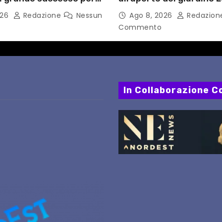
esta delle imprese del
Fortuna LA MIA FAMIGLI
026
Redazione
Nessun
Ago 8, 2026
Redazio
Commento
In Collaborazione Co