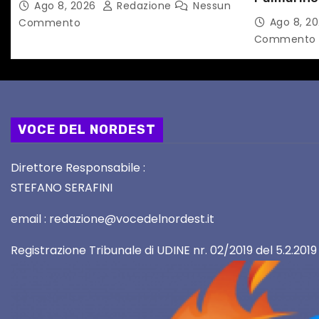
Ago 8, 2026
Redazione
Nessun
l
la prima f
Ago 8, 2
Commento
territorio
Commento
i
VOCE DEL NORDEST
Direttore Responsabile :
STEFANO SERAFINI
email : redazione@vocedelnordest.it
Registrazione Tribunale di UDINE nr. 02/2019 del 5.2.2019