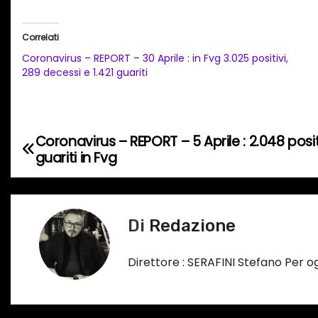
r
i
Correlati
c
Coronavirus – REPORT – 30 Aprile : in Fvg 3.025 positivi,
a
289 decessi e 1.421 guariti
m
e
n
Coronavirus – REPORT – 5 Aprile : 2.048 posit
N
t
guariti in Fvg
o
a
i
v
n
Di
Redazione
c
i
o
g
Direttore : SERAFINI Stefano Per 
r
s
a
o