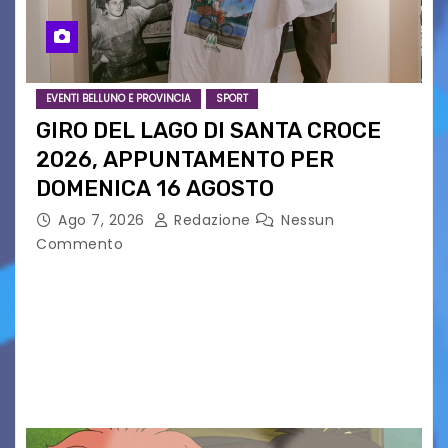
EVENTI BELLUNO E PROVINCIA
SPORT
GIRO DEL LAGO DI SANTA CROCE
2026, APPUNTAMENTO PER
DOMENICA 16 AGOSTO
Ago 7, 2026
Redazione
Nessun
Commento
Presentato ufficialmente l’evento solidaristico
proposto dal Comitato Alpago 2 Ruote &
Solidarietà, il cui ricavato andrà a Via di Natale,
Associazione Cucchini e Alpago Solidale. Sulla
maglietta, realizzata dall’artista Maria…