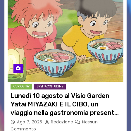
CURIOSITA'
SPETTACOLI UDINE
Lunedì 10 agosto al Visio Garden
Yatai MIYAZAKI E IL CIBO, un
viaggio nella gastronomia presente
nei film di Hayao Miyazaki!
Ago 7, 2026
Redazione
Nessun
Commento