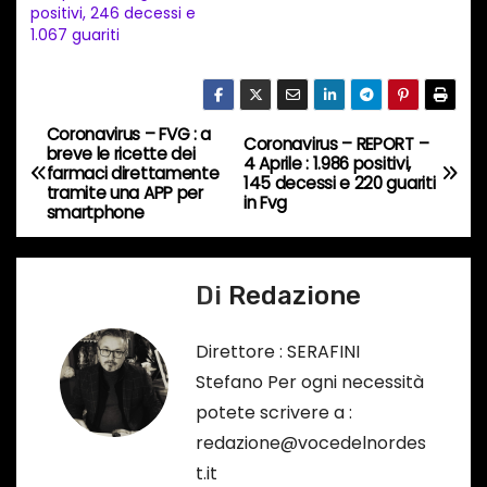
t
positivi, 246 decessi e
1.067 guariti
o
i
n
c
Coronavirus – FVG : a
N
Coronavirus – REPORT –
breve le ricette dei
o
4 Aprile : 1.986 positivi,
farmaci direttamente
a
145 decessi e 220 guariti
r
tramite una APP per
in Fvg
smartphone
s
v
o
i
…
Di
Redazione
g
Direttore : SERAFINI
a
Stefano Per ogni necessità
potete scrivere a :
z
redazione@vocedelnordes
i
t.it