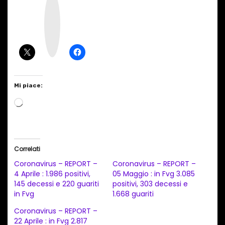
n
s
t
a
g
r
a
m
Mi piace:
C
a
r
i
Correlati
c
Coronavirus – REPORT –
Coronavirus – REPORT –
a
4 Aprile : 1.986 positivi,
05 Maggio : in Fvg 3.085
145 decessi e 220 guariti
positivi, 303 decessi e
m
in Fvg
1.668 guariti
e
Coronavirus – REPORT –
n
22 Aprile : in Fvg 2.817