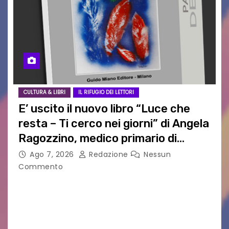
CULTURA & LIBRI
IL RIFUGIO DEI LETTORI
E’ uscito il nuovo libro “Luce che
resta – Ti cerco nei giorni” di Angela
Ragozzino, medico primario di
Capua
Ago 7, 2026
Redazione
Nessun
Commento
GUIDO MIANO EDITORE NOVITÀ EDITORIALE È
uscito il libro di poesie e fotografie: LUCE CHE
RESTA – TI CERCO NEI GIORNI di ANGELA
RAGOZZINO Pubblicato il libro di poesie “Luce…