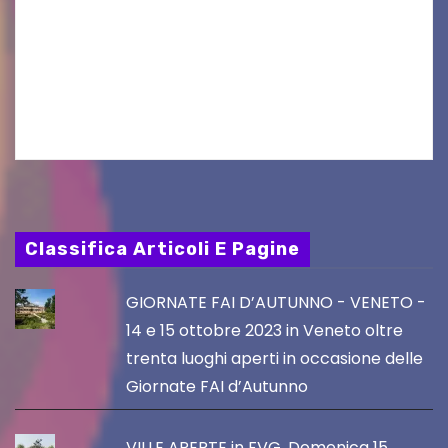
UDINE – Continuano anche nel mese di agosto
al Visio Garden Yatai gli appuntamenti con la
cucina e la cultura giapponese a cura dello
chef giappo-italiano Sai Fukayama. Lunedì 10…
Classifica Articoli E Pagine
GIORNATE FAI D’AUTUNNO - VENETO -
14 e 15 ottobre 2023 in Veneto oltre
trenta luoghi aperti in occasione delle
Giornate FAI d’Autunno
VILLE APERTE in FVG, Domenica 15