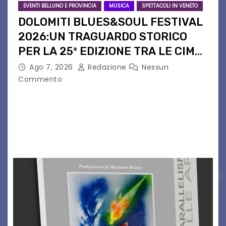
EVENTI BELLUNO E PROVINCIA
MUSICA
SPETTACOLI IN VENETO
DOLOMITI BLUES&SOUL FESTIVAL
2026:UN TRAGUARDO STORICO
PER LA 25ª EDIZIONE TRA LE CIME
PATRIMONIO UNESCO
Ago 7, 2026
Redazione
Nessun
Commento
Il Dolomiti Blues&Soul Festival celebra nel 2026
un traguardo leggendario: la sua 25ª edizione.
Un quarto di secolo di grande musica che torna
a far vibrare il cuore delle Dolomiti…