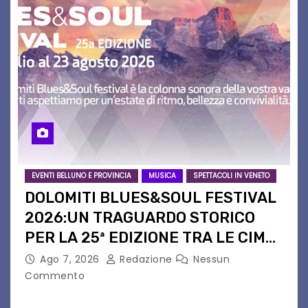
EVENTI BELLUNO E PROVINCIA
MUSICA
SPETTACOLI IN VENETO
DOLOMITI BLUES&SOUL FESTIVAL
2026:UN TRAGUARDO STORICO
PER LA 25ª EDIZIONE TRA LE CIME
PATRIMONIO UNESCO
Ago 7, 2026
Redazione
Nessun
Commento
Il Dolomiti Blues&Soul Festival celebra nel 2026