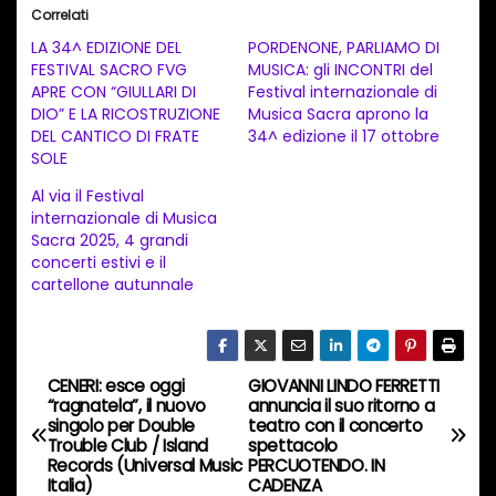
i
Correlati
c
LA 34^ EDIZIONE DEL
PORDENONE, PARLIAMO DI
a
FESTIVAL SACRO FVG
MUSICA: gli INCONTRI del
APRE CON “GIULLARI DI
Festival internazionale di
m
DIO” E LA RICOSTRUZIONE
Musica Sacra aprono la
e
DEL CANTICO DI FRATE
34^ edizione il 17 ottobre
n
SOLE
t
Al via il Festival
internazionale di Musica
o
Sacra 2025, 4 grandi
i
concerti estivi e il
n
cartellone autunnale
c
o
r
CENERI: esce oggi
GIOVANNI LINDO FERRETTI
N
s
“ragnatela”, il nuovo
annuncia il suo ritorno a
singolo per Double
teatro con il concerto
a
o
Trouble Club / Island
spettacolo
Records (Universal Music
PERCUOTENDO. IN
…
v
Italia)
CADENZA