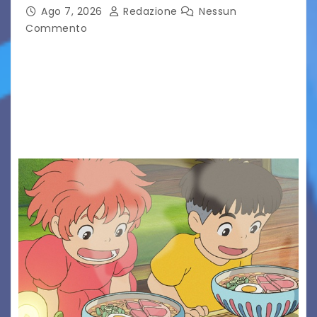
Ago 7, 2026
Redazione
Nessun
Commento
Presentato ufficialmente l’evento solidaristico
proposto dal Comitato Alpago 2 Ruote &
Solidarietà, il cui ricavato andrà a Via di Natale,
Associazione Cucchini e Alpago Solidale. Sulla
maglietta, realizzata dall’artista Maria…