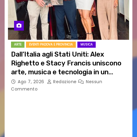
ARTE
EVENTI PADOVA E PROVINCIA
MUSICA
Dall’Italia agli Stati Uniti: Alex
Righetto e Stacy Francis uniscono
arte, musica e tecnologia in un
nuovo progetto internazionale”
Ago 7, 2026
Redazione
Nessun
Commento
Vigonza (Padova), 7 agosto 2026 – Arte
contemporanea, musica internazionale, Made
in Italy e nuove generazioni si sono incontrati
oggi a Vigonza in occasione di un importante
confronto istituzionale dedicato…