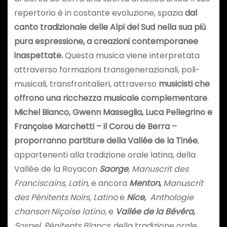
repertorio è in costante evoluzione, spazia
dal
canto tradizionale delle Alpi del Sud nella sua più
pura espressione, a creazioni contemporanee
inaspettate.
Questa musica viene interpretata
attraverso formazioni transgenerazionali, poli-
musicali, transfrontalieri, attraverso
musicisti che
offrono una ricchezza musicale complementare
.
Michel Bianco, Gwenn Masseglia, Luca Pellegrino e
Françoise Marchetti – il Corou de Berra –
proporranno partiture della Vallée de la Tinée
,
appartenenti alla tradizione orale latina, della
Vallée de la Royacon
Saorge
, Manuscrit des
Franciscains, Latin,
e ancora
Menton
,
Manuscrit
des Pénitents Noirs, Latino
e
Nice
,
Anthologie
chanson Niçoise latino,
e
Vallée de la Bévéra
,
Sospel, Pénitents Blancs
, della tradizione orale