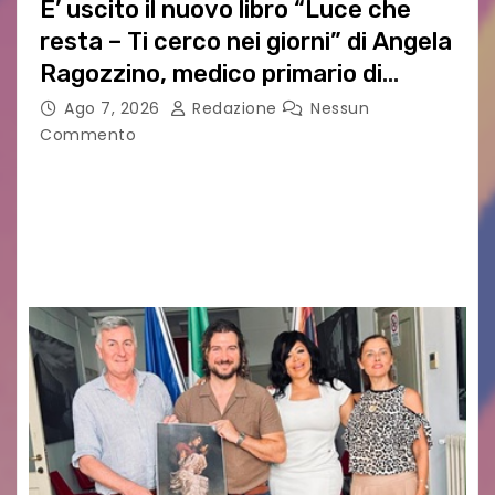
E’ uscito il nuovo libro “Luce che
resta – Ti cerco nei giorni” di Angela
Ragozzino, medico primario di
Capua
Ago 7, 2026
Redazione
Nessun
Commento
GUIDO MIANO EDITORE NOVITÀ EDITORIALE È
uscito il libro di poesie e fotografie: LUCE CHE
RESTA – TI CERCO NEI GIORNI di ANGELA
RAGOZZINO Pubblicato il libro di poesie “Luce…