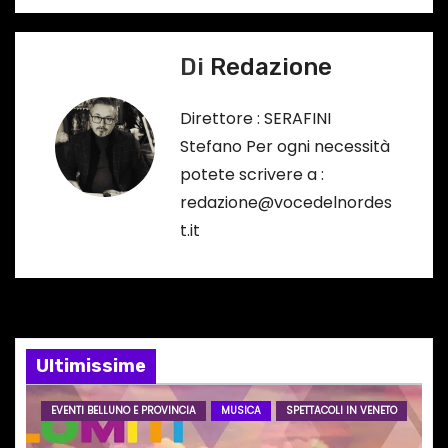
i
Di
Redazione
g
a
Direttore : SERAFINI
Stefano Per ogni necessità
z
potete scrivere a :
i
redazione@vocedelnordes
t.it
o
n
e
Ultimissime
a
r
EVENTI BELLUNO E PROVINCIA
MUSICA
SPETTACOLI IN VENETO