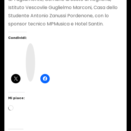
Istituto Vescovile Guglielmo Marconi, Casa dello
Studente Antonio Zanussi Pordenone, con lo
sponsor tecnico MPMusica e Hotel Santin.
Condividi:
I
n
s
t
a
g
r
a
m
Mi piace:
C
a
r