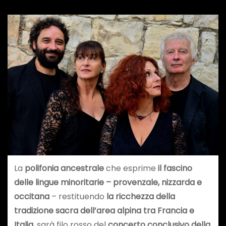
La
polifonia ancestrale
che esprime
il fascino
delle lingue minoritarie – provenzale, nizzarda e
occitana
– restituendo
la ricchezza della
tradizione sacra dell’area alpina tra Francia e
Italia
, sarà filo rosso del
concerto conclusivo della