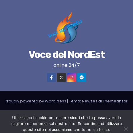
Voce del NordEst
online 24/7
Proudly powered by WordPress
|
Tema:
Newses
di
Themeansar
.
VNE su instagram
VNE su Twitter
VNE su FB
Blogger
Utilizziamo i cookie per essere sicuri che tu possa avere la
migliore esperienza sul nostro sito. Se continui ad utilizzare
LIVE RADIO
RADIONORDEST
Il mio account
questo sito noi assumiamo che tu ne sia felice.