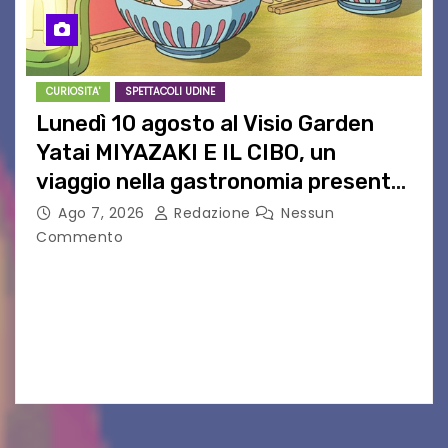
CURIOSITA'
SPETTACOLI UDINE
Lunedì 10 agosto al Visio Garden
Yatai MIYAZAKI E IL CIBO, un
viaggio nella gastronomia presente
nei film di Hayao Miyazaki!
Ago 7, 2026
Redazione
Nessun
Commento
UDINE – Continuano anche nel mese di agosto
al Visio Garden Yatai gli appuntamenti con la
cucina e la cultura giapponese a cura dello
chef giappo-italiano Sai Fukayama. Lunedì 10…