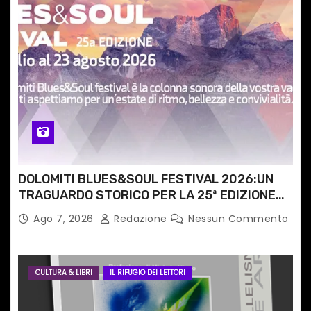
t
i
c
o
l
i
DOLOMITI BLUES&SOUL FESTIVAL 2026:UN
TRAGUARDO STORICO PER LA 25ª EDIZIONE
TRA LE CIME PATRIMONIO UNESCO
Ago 7, 2026
Redazione
Nessun Commento
CULTURA & LIBRI
IL RIFUGIO DEI LETTORI