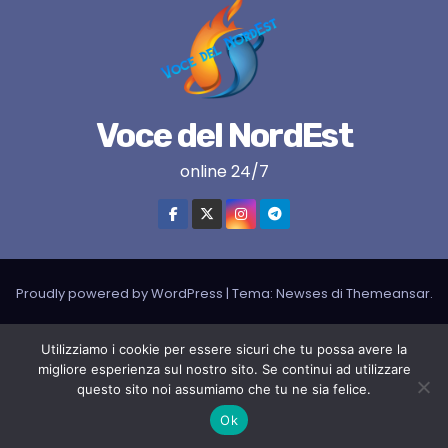
Voce del NordEst
online 24/7
Proudly powered by WordPress
|
Tema:
Newses
di
Themeansar
.
VNE su instagram
VNE su Twitter
VNE su FB
Blogger
Utilizziamo i cookie per essere sicuri che tu possa avere la
LIVE RADIO
RADIONORDEST
Il mio account
migliore esperienza sul nostro sito. Se continui ad utilizzare
questo sito noi assumiamo che tu ne sia felice.
SPORT FURLAN PAR FURLAN – In collaborazione con A.S.F.
Ok