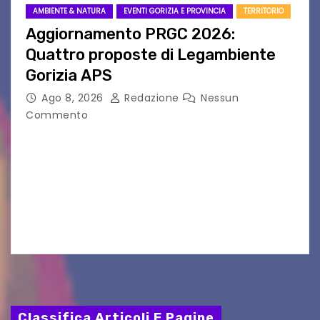
AMBIENTE & NATURA
EVENTI GORIZIA E PROVINCIA
TERRITORIO
Aggiornamento PRGC 2026:
Quattro proposte di Legambiente
Gorizia APS
Ago 8, 2026
Redazione
Nessun
Commento
Il 25 luglio scadeva la possibilità di fare delle
osservazioni al PRGC di Gorizia in fase di
aggiornamento. Le 4 proposte di Legambiente
Gorizia APS In occasione dell’aggiornamento
del Piano…
Classifica Articoli E Pagine