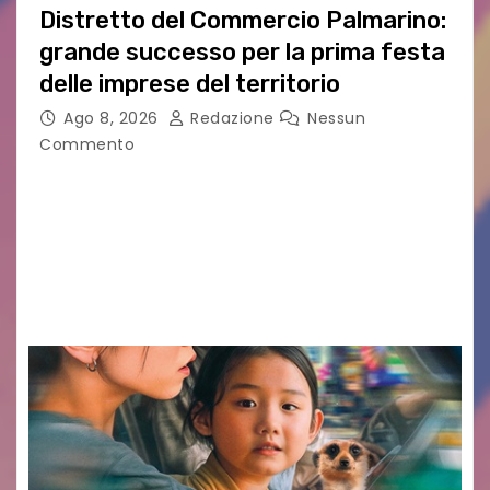
Distretto del Commercio Palmarino:
grande successo per la prima festa
delle imprese del territorio
Ago 8, 2026
Redazione
Nessun
Commento
Sommariva: «Una serata che ha restituito il
valore di chi ogni giorno costruisce il Palmarino
con passione, ricerca e lavoro» PALMANOVA, 8
AGOSTO 2026 – È andata oltre ogni
aspettativa…