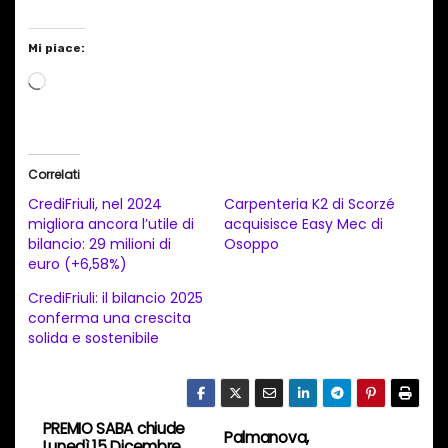
Mi piace:
C
a
r
i
Correlati
c
CrediFriuli, nel 2024
Carpenteria K2 di Scorzé
a
migliora ancora l’utile di
acquisisce Easy Mec di
bilancio: 29 milioni di
Osoppo
m
euro (+6,58%)
e
CrediFriuli: il bilancio 2025
n
conferma una crescita
t
solida e sostenibile
o
i
n
PREMIO SABA chiude
N
Palmanova,
c
Lunedì 15 Dicembre,