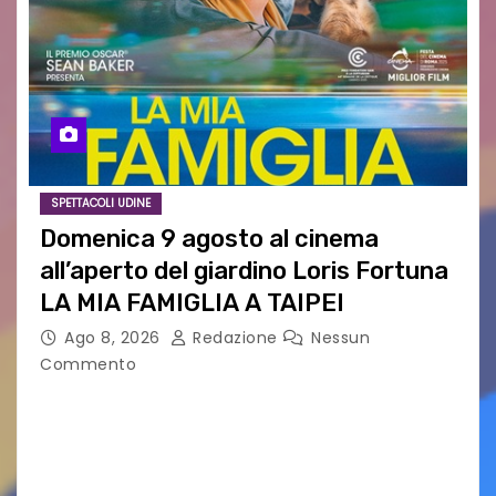
SPETTACOLI UDINE
Domenica 9 agosto al cinema
all’aperto del giardino Loris Fortuna
LA MIA FAMIGLIA A TAIPEI
Ago 8, 2026
Redazione
Nessun
Commento
LA MIA FAMIGLIA A TAIPEI Domenica 9 agosto al
cinema all’aperto delgiardino Loris Fortuna un
racconto teneroe delicato che scalda il cuore!
UDINE – Domenica 9 agosto alle 21.15 torna…