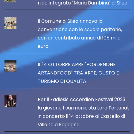
nido integrato "Maria Bambina" di Silea
Il Comune di Silea rinnova la
convenzione con le scuole paritarie,
con un contributo annuo di 105 mila
euro
IL 14 OTTOBRE APRE "PORDENONE
ARTANDFOOD" TRA ARTE, GUSTO E
TURISMO DI QUALITÀ
Per il Fadiesis Accordion Festival 2023
la giovane fisarmonicista Lara Fortunat
in concerto il 14 ottobre al Castello di
Villalta a Fagagna