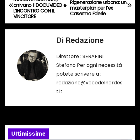
Rigenerazione urbana: un
arrivano il DOCUVIDEO e
o
a
masterplan per l’ex
L’INCONTRO CON IL
Caserma Ederle
r
VINCITORE
v
s
o
i
Di
Redazione
…
g
Direttore : SERAFINI
a
Stefano Per ogni necessità
potete scrivere a :
z
redazione@vocedelnordes
i
t.it
o
n
e
Ultimissime