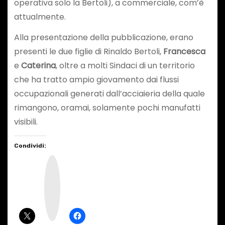
operativa solo la Bertoli), a commerciale, com’è
attualmente.
Alla presentazione della pubblicazione, erano
presenti le due figlie di Rinaldo Bertoli,
Francesca
e
Caterina
, oltre a molti Sindaci di un territorio
che ha tratto ampio giovamento dai flussi
occupazionali generati dall’acciaieria della quale
rimangono, oramai, solamente pochi manufatti
visibili.
Condividi:
I
n
s
t
a
g
r
a
m