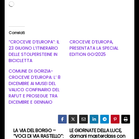
C
a
r
i
Correlati
c
“CROCEVIE D’EUROPA”: IL
CROCEVIE D’EUROPA,
a
23 GIUGNO L’ITINERARIO
PRESENTATA LA SPECIAL
DELLE STOLPERSTEINE IN
EDITION GO!2025
m
BICICLETTA
e
COMUNE DI GORIZIA-
n
CROCEVIE D’EUROPA: L’ 8
t
DICEMBRE AI MUSEI DEL
VALICO CONFINARIO DEL
o
RAFUT E PROSEGUE TRA
i
DICEMBRE E GENNAIO
n
c
o
LA VIA DEL BORGO –
LE GIORNATE DELLA LUCE,
N
r
“VOCI DI VIA RASTELLO”:
domani masterclass con