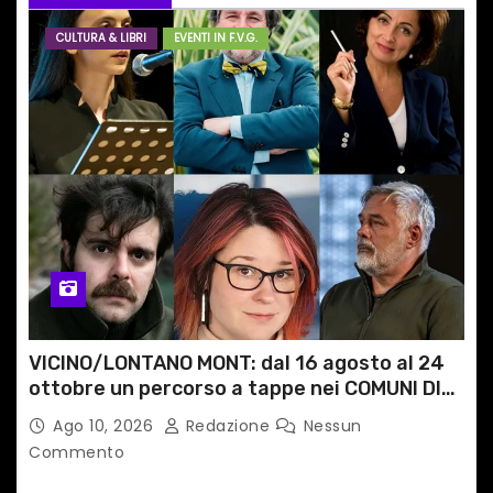
r
CULTURA & LIBRI
EVENTI IN F.V.G.
t
i
c
o
l
i
VICINO/LONTANO MONT: dal 16 agosto al 24
ottobre un percorso a tappe nei COMUNI DI
MONTAGNA DEL FVG
Ago 10, 2026
Redazione
Nessun
Commento