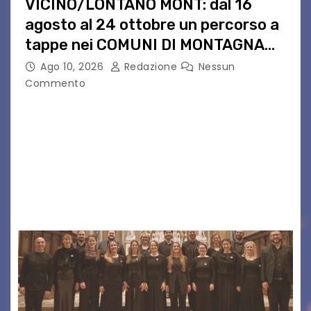
VICINO/LONTANO MONT: dal 16
agosto al 24 ottobre un percorso a
tappe nei COMUNI DI MONTAGNA
DEL FVG
Ago 10, 2026
Redazione
Nessun
Commento
VICINO/LONTANO MONT RIPRENDE IL SUO
CAMMINO TRA LE MONTAGNE DEL FRIULI
VENEZIA GIULIA. INCONTRI, PRESENTAZIONI,
PROIEZIONI, SPETTACOLI, LETTURE SCENICHE,
UNA MOSTRA FOTOGRAFICA, VISITE E
PASSEGGIATE: UN BREVE PERCORSO A TAPPE…