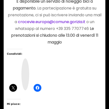
È disponibile un servizio di noleggio bici a
pagamento.
La partecipazione è gratuita su
prenotazione, ci si può iscrivere inviando una mail
a
crocevie.europa@comune.gorizia.it
o un
whatsapp al numero +39 335 7707746
L
e
prenotazioni si chiudono alle 13.00 di venerdì 11
maggio
Condividi:
I
n
s
t
a
g
r
a
m
Mi piace: