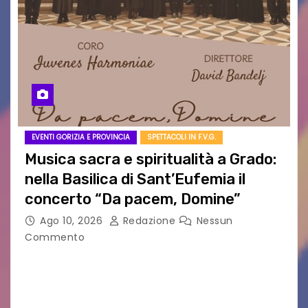
EVENTI GORIZIA E PROVINCIA
SPETTACOLI IN F.V.G.
Musica sacra e spiritualità a Grado:
nella Basilica di Sant’Eufemia il
concerto “Da pacem, Domine”
Ago 10, 2026
Redazione
Nessun
Commento
GRADO — La splendida cornice della Basilica di
Sant’Eufemia a Grado si appresta ad accorrere
un appuntamento di grande spessore artistico