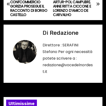
CONFCOMMERCIO
ARTUR-POL CAMPUBRÌ,
s
a
GORIZIA PROSEGUE IL
ANNE RIITTA CICCONE E
o
RACCONTO DI BORGO
LORENZO D’AMICO DE
v
CASTELLO
CARVALHO
…
i
Di
Redazione
g
a
Direttore : SERAFINI
Stefano Per ogni necessità
z
potete scrivere a :
i
redazione@vocedelnordes
t.it
o
n
e
Ultimissime
a