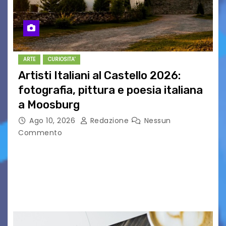
ARTE
CURIOSITA'
Artisti Italiani al Castello 2026:
fotografia, pittura e poesia italiana
a Moosburg
Ago 10, 2026
Redazione
Nessun
Commento
Dal 8 al 22 agosto 2026 il Castello di Moosburg,
in Carinzia, ospita la seconda edizione di “Artisti
Italiani al Castello”, la mostra internazionale
organizzata da Le Vie delle Foto…