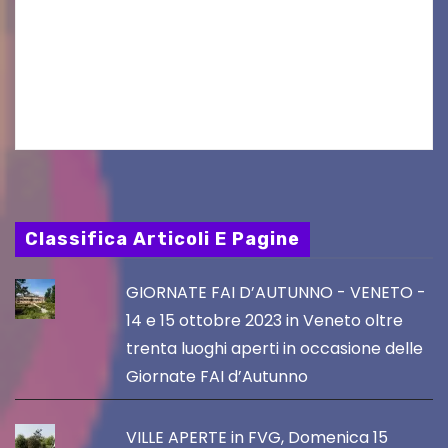
Labbia: una storia brillante e sagace che porta
alla luce le idiosincrasie di un’intera
generazione.” Terza ristampa voluta e richiesta
a gran…
Classifica Articoli E Pagine
GIORNATE FAI D’AUTUNNO - VENETO -
14 e 15 ottobre 2023 in Veneto oltre
trenta luoghi aperti in occasione delle
Giornate FAI d’Autunno
VILLE APERTE in FVG, Domenica 15