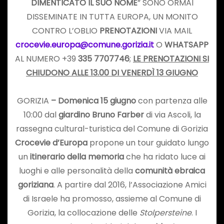
DIMENTICATO IL SUO NOME
” SONO ORMAI
DISSEMINATE IN TUTTA EUROPA, UN MONITO
CONTRO L’OBLIO
PRENOTAZIONI
VIA MAIL
crocevie.europa@comune.gorizia.it
O
WHATSAPP
AL NUMERO +39
335 7707746
;
LE PRENOTAZIONI SI
CHIUDONO ALLE 13.00 DI VENERDÌ 13 GIUGNO
GORIZIA
– Domenica 15 giugno
con partenza alle
10:00 dal
giardino Bruno Farber
di via Ascoli, la
rassegna cultural-turistica del Comune di Gorizia
Crocevie d’Europa
propone un tour guidato lungo
un
itinerario della memoria
che ha ridato luce ai
luoghi e alle personalità della
comunità ebraica
goriziana
. A partire dal 2016, l’Associazione Amici
di Israele ha promosso, assieme al Comune di
Gorizia, la collocazione delle
Stolpersteine
. I