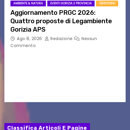
AMBIENTE & NATURA
EVENTI GORIZIA E PROVINCIA
TERRITORIO
Aggiornamento PRGC 2026:
Quattro proposte di Legambiente
Gorizia APS
Ago 8, 2026
Redazione
Nessun
Commento
Il 25 luglio scadeva la possibilità di fare delle
osservazioni al PRGC di Gorizia in fase di
aggiornamento. Le 4 proposte di Legambiente
Gorizia APS In occasione dell’aggiornamento
del Piano…
Classifica Articoli E Pagine