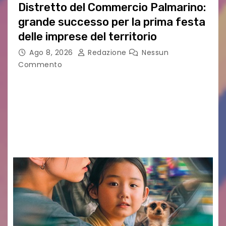
Distretto del Commercio Palmarino:
grande successo per la prima festa
delle imprese del territorio
Ago 8, 2026
Redazione
Nessun
Commento
Sommariva: «Una serata che ha restituito il
valore di chi ogni giorno costruisce il Palmarino
con passione, ricerca e lavoro» PALMANOVA, 8
AGOSTO 2026 – È andata oltre ogni
aspettativa…