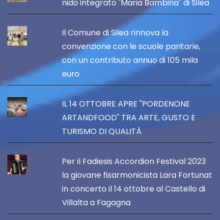
nido integrato "Maria Bambina" di Silea
Il Comune di Silea rinnova la
convenzione con le scuole paritarie,
con un contributo annuo di 105 mila
euro
IL 14 OTTOBRE APRE "PORDENONE
ARTANDFOOD" TRA ARTE, GUSTO E
TURISMO DI QUALITÀ
Per il Fadiesis Accordion Festival 2023
la giovane fisarmonicista Lara Fortunat
in concerto il 14 ottobre al Castello di
Villalta a Fagagna