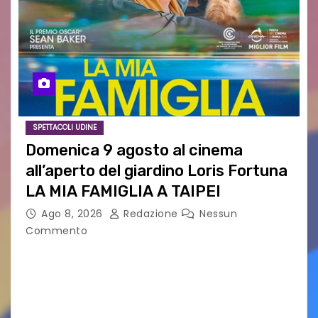
SPETTACOLI UDINE
Domenica 9 agosto al cinema
all’aperto del giardino Loris Fortuna
LA MIA FAMIGLIA A TAIPEI
Ago 8, 2026
Redazione
Nessun
Commento
LA MIA FAMIGLIA A TAIPEI Domenica 9 agosto al
cinema all’aperto delgiardino Loris Fortuna un
racconto teneroe delicato che scalda il cuore!
UDINE – Domenica 9 agosto alle 21.15 torna…