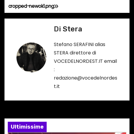
cropped-newok1.png
N
a
Di
Stera
v
Stefano SERAFINI alias
i
STERA direttore di
g
VOCEDELNORDEST.IT email
:
a
redazione@vocedelnordes
z
t.it
i
o
n
Ultimissime