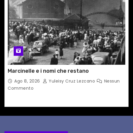
Marcinelle e i nomi che restano
Ago 8, 2026
Yuleisy Cruz Lezcano
Nessun
Commento