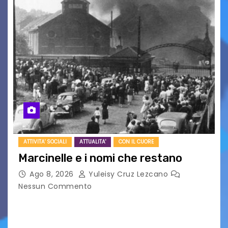
ATTIVITA' SOCIALI
ATTUALITA'
CON IL CUORE
Marcinelle e i nomi che restano
Ago 8, 2026
Yuleisy Cruz Lezcano
Nessun Commento
Tizio, Caio, Sempronio… e poi ancora un nome,
poi un altro, si forma un elenco lungo dal quale i
nomi scappano, scivolano fuori dalla pagina, la