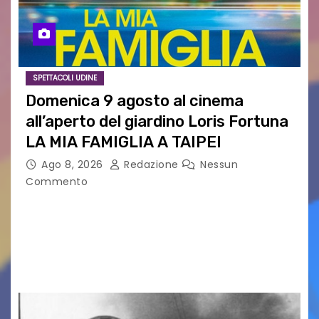
SPETTACOLI UDINE
Domenica 9 agosto al cinema
all’aperto del giardino Loris Fortuna
LA MIA FAMIGLIA A TAIPEI
Ago 8, 2026
Redazione
Nessun
Commento
LA MIA FAMIGLIA A TAIPEI Domenica 9 agosto al
cinema all’aperto delgiardino Loris Fortuna un
racconto teneroe delicato che scalda il cuore!
UDINE – Domenica 9 agosto alle 21.15 torna…