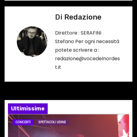
v
…
i
Di
Redazione
g
Direttore : SERAFINI
a
Stefano Per ogni necessità
potete scrivere a :
z
redazione@vocedelnordes
i
t.it
o
n
e
Ultimissime
a
CONCERTI
SPETTACOLI UDINE
r