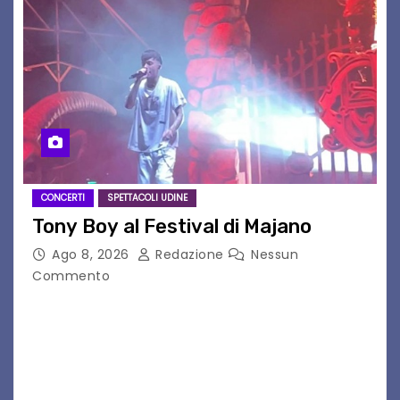
CONCERTI
SPETTACOLI UDINE
Tony Boy al Festival di Majano
Ago 8, 2026
Redazione
Nessun
Commento
Il 7 agosto 2026, il tour estivo di Tony Boy
(ragazzo del 1999 nato a Padova, il cui vero
nome è Antonio Hueber) ha fatto tappa al
Festival di Majano.…