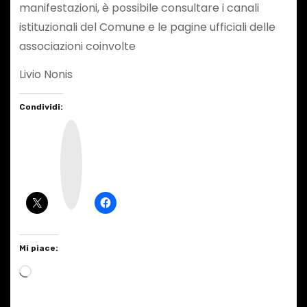
manifestazioni, è possibile consultare i canali
istituzionali del Comune e le pagine ufficiali delle
associazioni coinvolte
Livio Nonis
Condividi:
I
n
s
t
a
g
r
a
m
Mi piace:
C
a