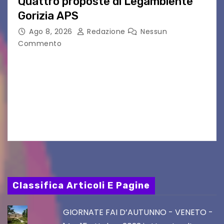
Quattro proposte di Legambiente
Gorizia APS
Ago 8, 2026
Redazione
Nessun
Commento
Il 25 luglio scadeva la possibilità di fare delle
osservazioni al PRGC di Gorizia in fase di
aggiornamento. Le 4 proposte di Legambiente
Gorizia APS In occasione dell’aggiornamento
del Piano…
Classifica Articoli E Pagine
GIORNATE FAI D’AUTUNNO - VENETO -