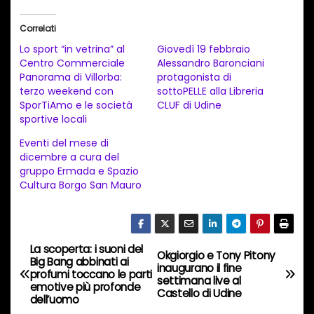
r
i
Correlati
c
Lo sport “in vetrina” al
Giovedì 19 febbraio
a
Centro Commerciale
Alessandro Baronciani
Panorama di Villorba:
protagonista di
m
terzo weekend con
sottoPELLE alla Libreria
e
SporTiAmo e le società
CLUF di Udine
n
sportive locali
t
Eventi del mese di
dicembre a cura del
o
gruppo Ermada e Spazio
i
Cultura Borgo San Mauro
n
c
o
La scoperta: i suoni del
N
Okgiorgio e Tony Pitony
r
Big Bang abbinati ai
inaugurano il fine
profumi toccano le parti
s
a
settimana live al
emotive più profonde
Castello di Udine
o
dell’uomo