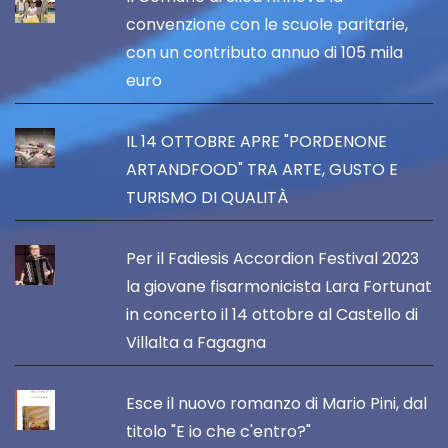
convenzione con le scuole paritarie,
con un contributo annuo di 105 mila
euro
IL 14 OTTOBRE APRE "PORDENONE
ARTANDFOOD" TRA ARTE, GUSTO E
TURISMO DI QUALITÀ
Per il Fadiesis Accordion Festival 2023
la giovane fisarmonicista Lara Fortunat
in concerto il 14 ottobre al Castello di
Villalta a Fagagna
Esce il nuovo romanzo di Mario Pini, dal
titolo "E io che c'entro?"