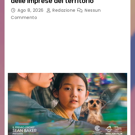
delle imprese del territorio
Ago 8, 2026
Redazione
Nessun
Commento
Sommariva: «Una serata che ha restituito il
valore di chi ogni giorno costruisce il Palmarino
con passione, ricerca e lavoro» PALMANOVA, 8
AGOSTO 2026 – È andata oltre ogni
aspettativa…