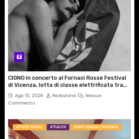
t
i
c
o
l
i
CIGNO in concerto al Fornaci Rosse Festival
di Vicenza, lotta di classe elettrificata tra
sacro e profano
Ago 10, 2026
Redazione
Nessun
Commento
ATTIVITA' SOCIALI
ATTUALITA'
EVENTI VENEZIA E PROVINCIA