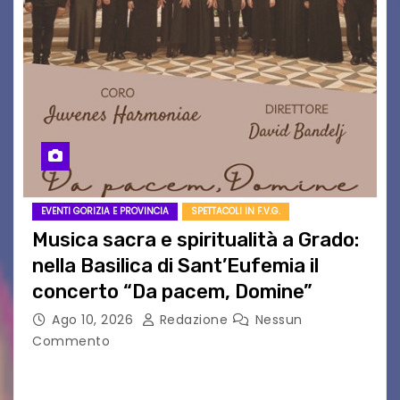
EVENTI GORIZIA E PROVINCIA
SPETTACOLI IN F.V.G.
Musica sacra e spiritualità a Grado:
nella Basilica di Sant’Eufemia il
concerto “Da pacem, Domine”
Ago 10, 2026
Redazione
Nessun
Commento
GRADO — La splendida cornice della Basilica di
Sant’Eufemia a Grado si appresta ad accorrere