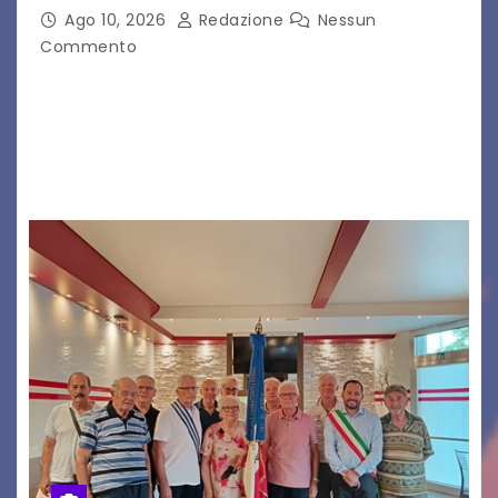
Ago 10, 2026
Redazione
Nessun
Commento
CIGNO è il progetto del musicista romano Diego
Cignitti, che sabato 29 agosto sarà in scena sul
palco del Fornaci Rosse Festival di Vicenza.
Dopo la partecipazione a Uno maggio…