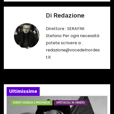
v
i
Di
Redazione
g
Direttore : SERAFINI
a
Stefano Per ogni necessità
potete scrivere a :
z
redazione@vocedelnordes
i
t.it
o
n
e
Ultimissime
a
EVENTI VICENZA E PROVINCIA
SPETTACOLI IN VENETO
r