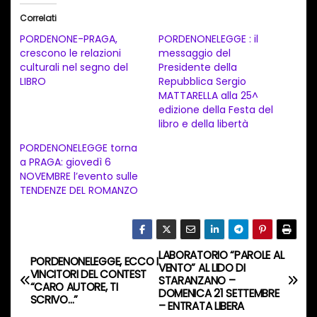
i
Correlati
c
PORDENONE-PRAGA,
PORDENONELEGGE : il
a
crescono le relazioni
messaggio del
culturali nel segno del
Presidente della
m
LIBRO
Repubblica Sergio
e
MATTARELLA alla 25^
n
edizione della Festa del
libro e della libertà
t
PORDENONELEGGE torna
o
a PRAGA: giovedì 6
i
NOVEMBRE l’evento sulle
n
TENDENZE DEL ROMANZO
c
o
r
LABORATORIO “PAROLE AL
N
PORDENONELEGGE, ECCO I
s
VENTO” AL LIDO DI
VINCITORI DEL CONTEST
STARANZANO –
a
“CARO AUTORE, TI
o
DOMENICA 21 SETTEMBRE
SCRIVO…”
– ENTRATA LIBERA
…