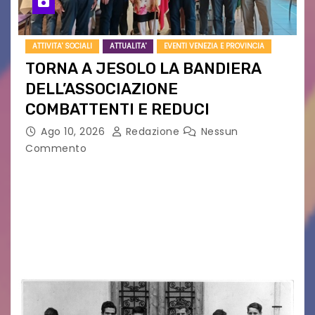
ATTIVITA' SOCIALI
ATTUALITA'
EVENTI VENEZIA E PROVINCIA
TORNA A JESOLO LA BANDIERA
DELL’ASSOCIAZIONE
COMBATTENTI E REDUCI
Ago 10, 2026
Redazione
Nessun
Commento
Eletto il nuovo presidente: è Roberto Rugolotto
Un momento di forte valore simbolico e
comunitario per la città di Jesolo. Il sindaco ha
incontrato i rappresentanti delle Associazioni
d’Arma iscritte…