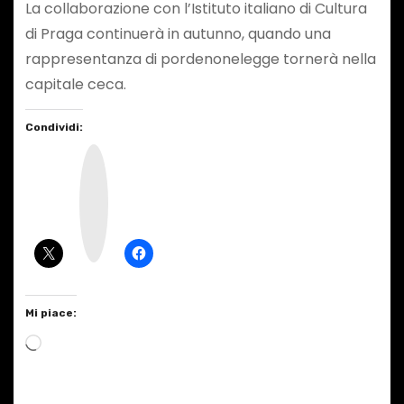
La collaborazione con l’Istituto italiano di Cultura
di Praga continuerà in autunno, quando una
rappresentanza di pordenonelegge tornerà nella
capitale ceca.
Condividi:
I
n
s
t
a
g
r
a
m
Mi piace:
C
a
r