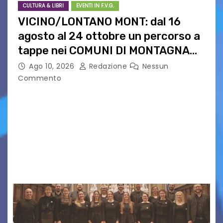
CULTURA & LIBRI
EVENTI IN F.V.G.
VICINO/LONTANO MONT: dal 16
agosto al 24 ottobre un percorso a
tappe nei COMUNI DI MONTAGNA
DEL FVG
Ago 10, 2026
Redazione
Nessun
Commento
VICINO/LONTANO MONT RIPRENDE IL SUO
CAMMINO TRA LE MONTAGNE DEL FRIULI
VENEZIA GIULIA. INCONTRI, PRESENTAZIONI,
PROIEZIONI, SPETTACOLI, LETTURE SCENICHE,
UNA MOSTRA FOTOGRAFICA, VISITE E
PASSEGGIATE: UN BREVE PERCORSO A TAPPE…