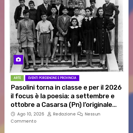
ARTE
EVENTI PORDENONE E PROVINCIA
Pasolini torna in classe e per il 2026
il focus è la poesia: a settembre e
ottobre a Casarsa (Pn) l’originale
percorso per docenti delle scuole
Ago 10, 2026
Redazione
Nessun
medie e superiori
Commento
PIER PAOLO PASOLINI E LA POESIA A SCUOLA