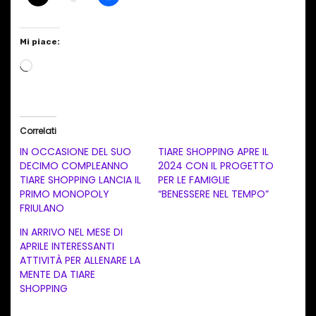
Mi piace:
C
a
r
i
Correlati
c
IN OCCASIONE DEL SUO
TIARE SHOPPING APRE IL
a
DECIMO COMPLEANNO
2024 CON IL PROGETTO
TIARE SHOPPING LANCIA IL
PER LE FAMIGLIE
m
PRIMO MONOPOLY
“BENESSERE NEL TEMPO”
e
FRIULANO
n
IN ARRIVO NEL MESE DI
t
APRILE INTERESSANTI
ATTIVITÀ PER ALLENARE LA
o
MENTE DA TIARE
i
SHOPPING
n