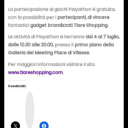
La partecipazione ai giochi Playathon è gratuita,
con la possibilità per i
partecipanti, di vincere
fantastici
gadget brandizzati Tiare Shopping.
Le attività di Playathon si terranno
dal 4 al 7 luglio,
dalle 10.30 alle 20.00,
presso il
primo piano della
Galleria del Meeting Place di Villesse
.
Per maggiori informazioni visitare il sito
www.tiareshopping.com
.
Condividi:
I
n
s
t
a
g
r
a
m