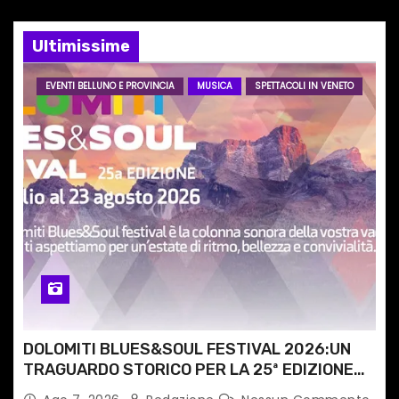
e
Ultimissime
a
EVENTI BELLUNO E PROVINCIA
MUSICA
SPETTACOLI IN VENETO
r
t
i
c
o
l
i
DOLOMITI BLUES&SOUL FESTIVAL 2026:UN
TRAGUARDO STORICO PER LA 25ª EDIZIONE
TRA LE CIME PATRIMONIO UNESCO