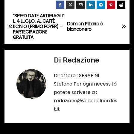
c
o
“SPEED DATE ARTIFRAGILI”
N
r
IL 4 LUGLIO, AL CAFFÈ
Damian Pizarro è
LICINIO (PRIMO FOYER) –
s
a
bianconero
PARTECIPAZIONE
o
GRATUITA
v
…
i
Di
Redazione
g
Direttore : SERAFINI
a
Stefano Per ogni necessità
potete scrivere a :
z
redazione@vocedelnordes
i
t.it
o
n