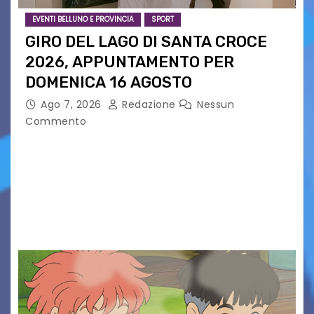
EVENTI BELLUNO E PROVINCIA
SPORT
GIRO DEL LAGO DI SANTA CROCE
2026, APPUNTAMENTO PER
DOMENICA 16 AGOSTO
Ago 7, 2026
Redazione
Nessun
Commento
Presentato ufficialmente l’evento solidaristico
proposto dal Comitato Alpago 2 Ruote &
Solidarietà, il cui ricavato andrà a Via di Natale,
Associazione Cucchini e Alpago Solidale. Sulla
maglietta, realizzata dall’artista Maria…