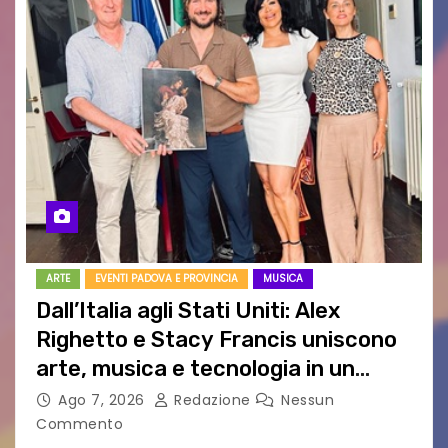
ARTE
EVENTI PADOVA E PROVINCIA
MUSICA
Dall’Italia agli Stati Uniti: Alex
Righetto e Stacy Francis uniscono
arte, musica e tecnologia in un
nuovo progetto internazionale”
Ago 7, 2026
Redazione
Nessun
Commento