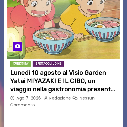
CURIOSITA'
SPETTACOLI UDINE
Lunedì 10 agosto al Visio Garden
Yatai MIYAZAKI E IL CIBO, un
viaggio nella gastronomia presente
nei film di Hayao Miyazaki!
Ago 7, 2026
Redazione
Nessun
Commento
UDINE – Continuano anche nel mese di agosto
al Visio Garden Yatai gli appuntamenti con la