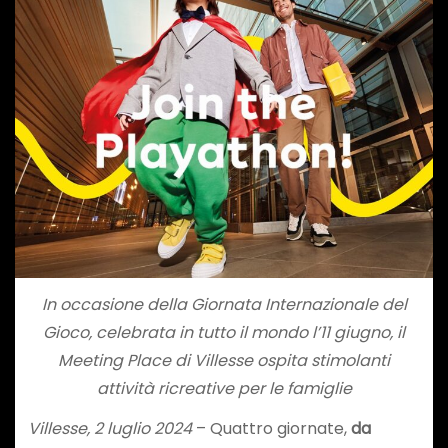
In occasione della Giornata Internazionale del
Gioco, celebrata in tutto il mondo l’11 giugno, il
Meeting Place di Villesse ospita stimolanti
attività ricreative per le famiglie
Villesse, 2 luglio 2024
– Quattro giornate,
da