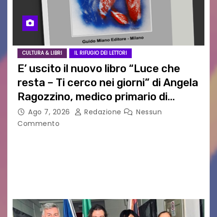
CULTURA & LIBRI
IL RIFUGIO DEI LETTORI
E’ uscito il nuovo libro “Luce che
resta – Ti cerco nei giorni” di Angela
Ragozzino, medico primario di
Capua
Ago 7, 2026
Redazione
Nessun
Commento
GUIDO MIANO EDITORE NOVITÀ EDITORIALE È
uscito il libro di poesie e fotografie: LUCE CHE
RESTA – TI CERCO NEI GIORNI di ANGELA
RAGOZZINO Pubblicato il libro di poesie “Luce…