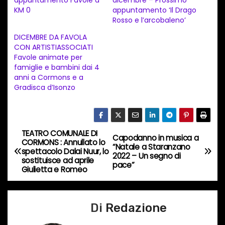
KM 0
appuntamento ‘Il Drago
t
Rosso e l’arcobaleno’
o
DICEMBRE DA FAVOLA
i
CON ARTISTIASSOCIATI
n
Favole animate per
famiglie e bambini dai 4
c
anni a Cormons e a
o
Gradisca d’Isonzo
r
s
o
TEATRO COMUNALE DI
N
Capodanno in musica a
…
CORMONS : Annullato lo
“Natale a Staranzano
spettacolo Dalai Nuur, lo
a
2022 – Un segno di
sostituisce ad aprile
pace”
Giulietta e Romeo
v
i
Di
Redazione
g