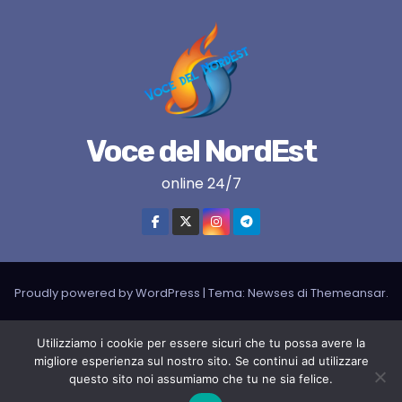
Voce del NordEst
online 24/7
Proudly powered by WordPress
|
Tema:
Newses
di
Themeansar
.
VNE su instagram
VNE su Twitter
VNE su FB
Blogger
Utilizziamo i cookie per essere sicuri che tu possa avere la
migliore esperienza sul nostro sito. Se continui ad utilizzare
LIVE RADIO
RADIONORDEST
Il mio account
questo sito noi assumiamo che tu ne sia felice.
SPORT FURLAN PAR FURLAN – In collaborazione con A.S.F.