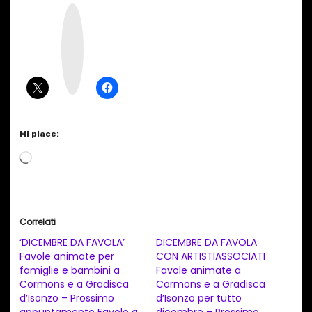
I
n
s
t
a
g
r
a
m
Mi piace:
C
a
r
i
Correlati
c
‘DICEMBRE DA FAVOLA’
DICEMBRE DA FAVOLA
a
Favole animate per
CON ARTISTIASSOCIATI
famiglie e bambini a
Favole animate a
m
Cormons e a Gradisca
Cormons e a Gradisca
e
d’Isonzo – Prossimo
d’Isonzo per tutto
n
appuntamento Favole a
dicembre – Prossimo