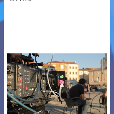
TRIESTE CALLING THE BOSS 2026
Quattordicesima Edizione Dal 6 al 9 agosto 2026
PIAZZA VERDI, SARTORIO, SAN GIUSTO,
AUSONIA… BLOOD BROTHERS, LOVESICK DUO,
BOUND FOR GLORY, RENATO TAMMI, ANTHONY
BASSO,…