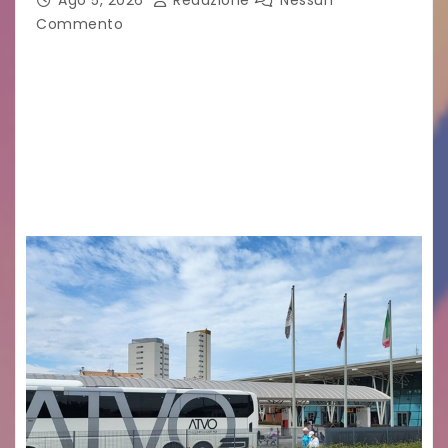
Ago 5, 2026
Redazione
Nessun
Commento
Legambiente Gorizia APS e Legambiente
Monfalcone APS “Circolo Ignazio Zanutto”
desiderano attirare l’attenzione della
cittadinanza e delle Autorità competenti sulla
grave siccità che sta colpendo non solo le
campagne e…