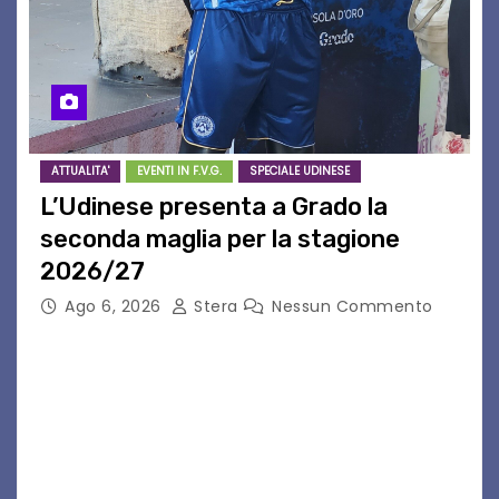
ATTUALITA'
EVENTI IN F.V.G.
SPECIALE UDINESE
L’Udinese presenta a Grado la
seconda maglia per la stagione
2026/27
Ago 6, 2026
Stera
Nessun Commento
GRADO – È stata la splendida cornice di Grado
a ospitare la presentazione della nuova
seconda maglia dell’Udinese per la stagione
2026/27. Un evento che ha richiamato
istituzioni, addetti ai…