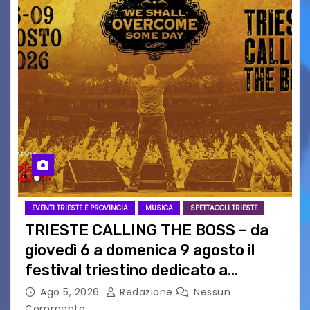
EVENTI TRIESTE E PROVINCIA
MUSICA
SPETTACOLI TRIESTE
TRIESTE CALLING THE BOSS – da
giovedì 6 a domenica 9 agosto il
festival triestino dedicato a
Springsteen
Ago 5, 2026
Redazione
Nessun
Commento