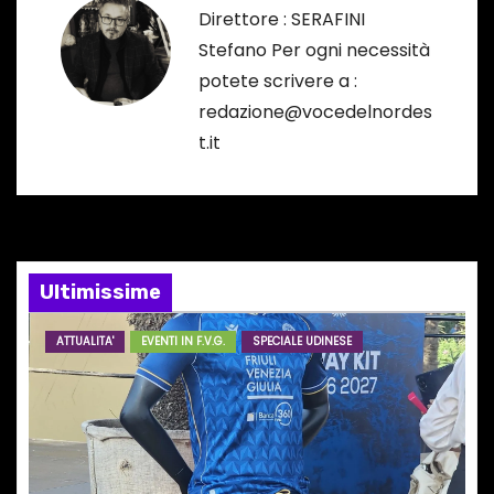
Direttore : SERAFINI
a
Stefano Per ogni necessità
potete scrivere a :
z
redazione@vocedelnordes
i
t.it
o
n
e
Ultimissime
a
ATTUALITA'
EVENTI IN F.V.G.
SPECIALE UDINESE
r
t
i