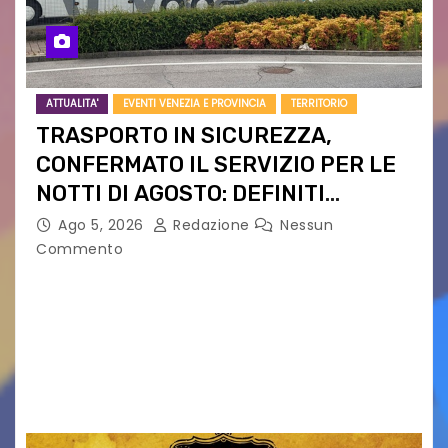
ATTUALITA'
EVENTI VENEZIA E PROVINCIA
TERRITORIO
TRASPORTO IN SICUREZZA,
CONFERMATO IL SERVIZIO PER LE
NOTTI DI AGOSTO: DEFINITI
PERCORSI, FERMATE E ORARIO
Ago 5, 2026
Redazione
Nessun
Commento
Venerdì 7 agosto la prima corsa, obiettivo
ridurre i rischi legati agli spostamenti notturni
Torna il servizio di trasporto notturno dedicato
ai collegamenti con i principali locali di
intrattenimento di…