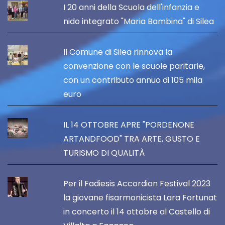
I 20 anni della Scuola dell'infanzia e
nido integrato "Maria Bambina" di Silea
Il Comune di Silea rinnova la
convenzione con le scuole paritarie,
con un contributo annuo di 105 mila
euro
IL 14 OTTOBRE APRE "PORDENONE
ARTANDFOOD" TRA ARTE, GUSTO E
TURISMO DI QUALITÀ
Per il Fadiesis Accordion Festival 2023
la giovane fisarmonicista Lara Fortunat
in concerto il 14 ottobre al Castello di