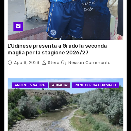
c
o
l
i
L’Udinese presenta a Grado la seconda
maglia per la stagione 2026/27
Ago 6, 2026
Stera
Nessun Commento
AMBIENTE & NATURA
ATTUALITA'
EVENTI GORIZIA E PROVINCIA