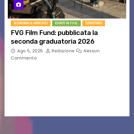
ECONOMIA & MERCATO
EVENTI IN F.V.G.
TERRITORIO
FVG Film Fund: pubblicata la
seconda graduatoria 2026
Ago 5, 2026
Redazione
Nessun
Commento
Aperta la terza e ultima call dell’anno per le
produzioni audiovisive Online gli esiti della
seconda finestra del Film Fund promosso dalla
Friuli Venezia Giulia Film Commission –
PromoTurismoFVG. Le…