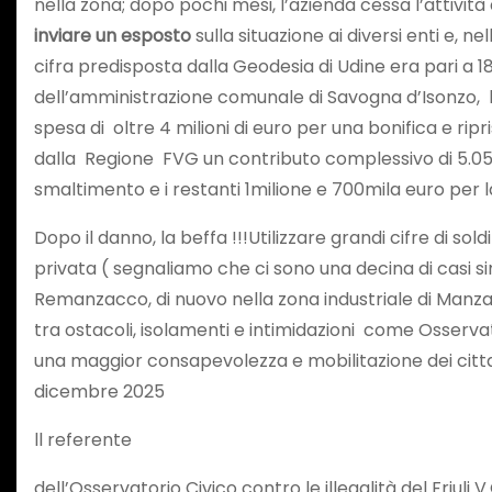
nella zona; dopo pochi mesi, l’azienda cessa l’attività
inviare un esposto
sulla situazione ai diversi enti e, 
cifra predisposta dalla Geodesia di Udine era pari a 18
dell’amministrazione comunale di Savogna d’Isonzo,
spesa di oltre 4 milioni di euro per una bonifica e ri
dalla Regione FVG un contributo complessivo di 5.050.0
smaltimento e i restanti 1milione e 700mila euro per l
Dopo il danno, la beffa !!!Utilizzare grandi cifre di sol
privata ( segnaliamo che ci sono una decina di casi si
Remanzacco, di nuovo nella zona industriale di Manzan
tra ostacoli, isolamenti e intimidazioni come Osservatori
una maggior consapevolezza e mobilitazione dei cittad
dicembre 2025
ll referente
dell’Osservatorio Civico contro le illegalità del Friuli V.