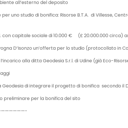
e all’esterno del deposito
 studio di bonifica: Risorse B.T.A. di Villesse, Centro Ri
n capitale sociale di 10.000 € (£ 20.000.000 circa) am
D’Isonzo un’offerta per lo studio (protocollato in 
co alla ditta Geodesia S.r.l. di Udine (già Eco-Risorse
aggi
sia di integrare il progetto di bonifica secondo il D
liminare per la bonifica del sito
——————-