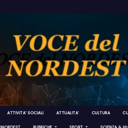
ATTIVITA’ SOCIALI
ATTUALITA’
CULTURA
CU
ONORDEST
RUBRICHE
SPORT
SCIENZA & H