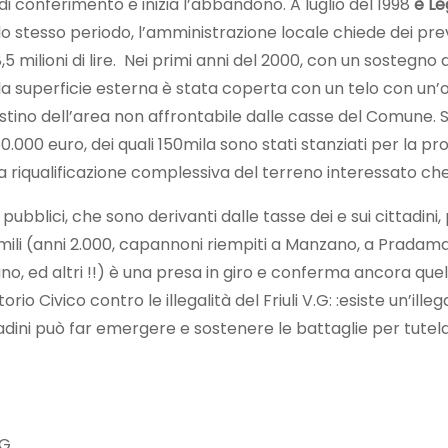
 di conferimento e inizia l’abbandono. A luglio del 1998
è Leg
nello stesso periodo, l’amministrazione locale chiede dei pre
,5 milioni di lire. Nei primi anni del 2000, con un sostegno
la superficie esterna è stata coperta con un telo con un’
pristino dell’area non affrontabile dalle casse del Comune.
00 euro, dei quali 150mila sono stati stanziati per la pro
a riqualificazione complessiva del terreno interessato che
di pubblici, che sono derivanti dalle tasse dei e sui cittadin
mili (anni 2.000, capannoni riempiti a Manzano, a Pradaman
o, ed altri !!) è una presa in giro e conferma ancora que
o Civico contro le illegalità del Friuli V.G: :esiste un’illeg
ini può far emergere e sostenere le battaglie per tutelar
G.