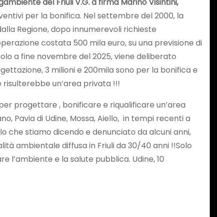
ambiente del Friuli V.G. a firma Marino Visintini,
ventivi per la bonifica. Nel settembre del 2000, la
 dalla Regione, dopo innumerevoli richieste
operazione costata 500 mila euro, su una previsione di
 Solo a fine novembre del 2025, viene deliberato
gettazione, 3 milioni e 200mila sono per la bonifica e
 risulterebbe un’area privata !!!
i, per progettare , bonificare e riqualificare un’area
o, Pavia di Udine, Mossa, Aiello, in tempi recenti a
llo che stiamo dicendo e denunciato da alcuni anni,
alità ambientale diffusa in Friuli da 30/40 anni !!Solo
e l’ambiente e la salute pubblica. Udine, 10