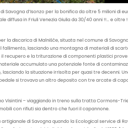
Savogna d’Isonzo per la bonifica da oltre 5 milioni di euro
e diffusa in Friuli Venezia Giulia da 30/40 anni !!… e oltre !
 la discarica di Malnišče, situata nel comune di Savogna d
fallimento, lasciando una montagna di materiali di scarto, 
a il recupero e la triturazione di componenti plastici prov
l materiale accumulato una potenziale fonte di contaminaz
co, lasciando la situazione irrisolta per quasi tre decenni. 
’ospedale si trovava un altro deposito con tre arcate di cap
no Visintini – viaggiando in treno sulla tratta Cormons-Tri
omobili con rifiuti sia dentro che fuori il capannone.
 artigianale di Savogna quando la Ecological service di Rovigo