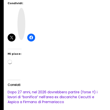
Condividi:
I
n
s
t
a
g
r
a
m
Mi piace:
C
a
r
i
Correlati
c
Dopo 27 anni, nel 2026 dovrebbero partire (forse !!) i
a
lavori di “bonifica” nell’area ex discariche Cecutti e
Aspica a Firmano di Premariacco
m
e