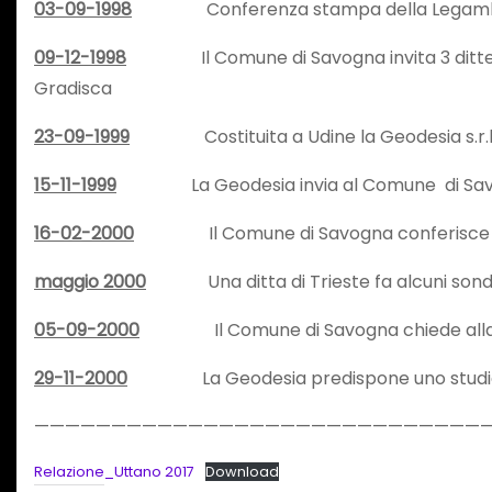
03-09-1998
Conferenza stampa della Legambient
09-12-1998
Il Comune di Savogna invita 3 ditte per uno
Gradisca
23-09-1999
Costituita a Udine la Geodesia s.r.l. co
15-11-1999
La Geodesia invia al Comune di Savogna 
16-02-2000
Il Comune di Savogna conferisce l’incari
maggio 2000
Una ditta di Trieste fa alcuni sond
05-09-2000
Il Comune di Savogna chiede alla Geode
29-11-2000
La Geodesia predispone uno studio pre
——————————————————————————————
Relazione_Uttano 2017
Download