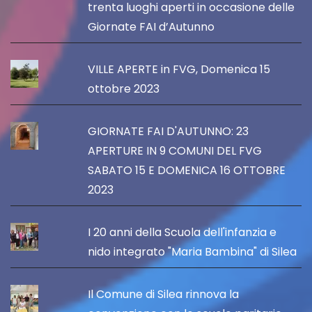
trenta luoghi aperti in occasione delle
Giornate FAI d’Autunno
VILLE APERTE in FVG, Domenica 15
ottobre 2023
GIORNATE FAI D'AUTUNNO: 23
APERTURE IN 9 COMUNI DEL FVG
SABATO 15 E DOMENICA 16 OTTOBRE
2023
I 20 anni della Scuola dell'infanzia e
nido integrato "Maria Bambina" di Silea
Il Comune di Silea rinnova la