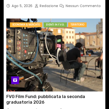
dedicato a Springsteen
Ago 5, 2026
Redazione
Nessun Commento
ECONOMIA & MERCATO
EVENTI IN F.V.G.
TERRITORIO
FVG Film Fund: pubblicata la seconda
graduatoria 2026