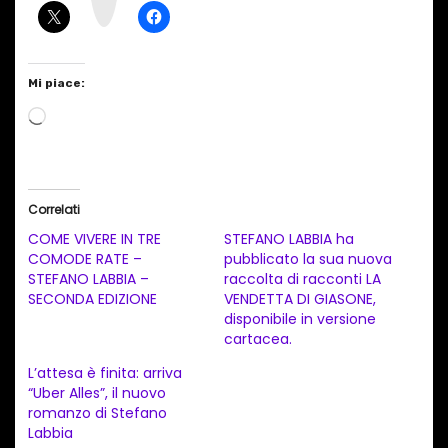
a
m
Mi piace:
C
a
r
i
Correlati
c
COME VIVERE IN TRE
STEFANO LABBIA ha
a
COMODE RATE –
pubblicato la sua nuova
STEFANO LABBIA –
raccolta di racconti LA
m
SECONDA EDIZIONE
VENDETTA DI GIASONE,
e
disponibile in versione
n
cartacea.
t
L’attesa è finita: arriva
“Uber Alles”, il nuovo
o
romanzo di Stefano
i
Labbia