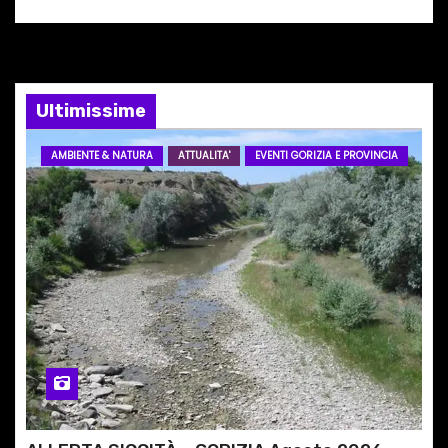
n
e
a
Ultimissime
r
AMBIENTE & NATURA
ATTUALITA'
EVENTI GORIZIA E PROVINCIA
t
i
c
o
l
i