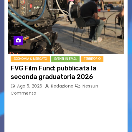
ECONOMIA & MERCATO
EVENTI IN F.V.G.
TERRITORIO
FVG Film Fund: pubblicata la
seconda graduatoria 2026
Ago 5, 2026
Redazione
Nessun
Commento
Aperta la terza e ultima call dell’anno per le
produzioni audiovisive Online gli esiti della
seconda finestra del Film Fund promosso dalla
Friuli Venezia Giulia Film Commission –