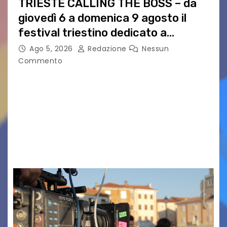
TRIESTE CALLING THE BOSS – da
giovedì 6 a domenica 9 agosto il
festival triestino dedicato a
Springsteen
Ago 5, 2026
Redazione
Nessun
Commento
TRIESTE CALLING THE BOSS 2026
Quattordicesima Edizione Dal 6 al 9 agosto 2026
PIAZZA VERDI, SARTORIO, SAN GIUSTO,
AUSONIA… BLOOD BROTHERS, LOVESICK DUO,
BOUND FOR GLORY, RENATO TAMMI, ANTHONY
BASSO,…