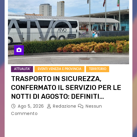
ATTUALITA'
EVENTI VENEZIA E PROVINCIA
TERRITORIO
TRASPORTO IN SICUREZZA,
CONFERMATO IL SERVIZIO PER LE
NOTTI DI AGOSTO: DEFINITI
PERCORSI, FERMATE E ORARIO
Ago 5, 2026
Redazione
Nessun
Commento
Venerdì 7 agosto la prima corsa, obiettivo
ridurre i rischi legati agli spostamenti notturni