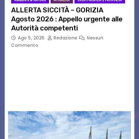
AMBIENTE & NATURA
ATTUALITA'
EVENTI GORIZIA E PROVINCIA
ALLERTA SICCITÀ – GORIZIA
Agosto 2026 : Appello urgente alle
Autorità competenti
Ago 5, 2026
Redazione
Nessun
Commento
Legambiente Gorizia APS e Legambiente
Monfalcone APS “Circolo Ignazio Zanutto”
desiderano attirare l’attenzione della
cittadinanza e delle Autorità competenti sulla
grave siccità che sta colpendo non solo le
campagne e…