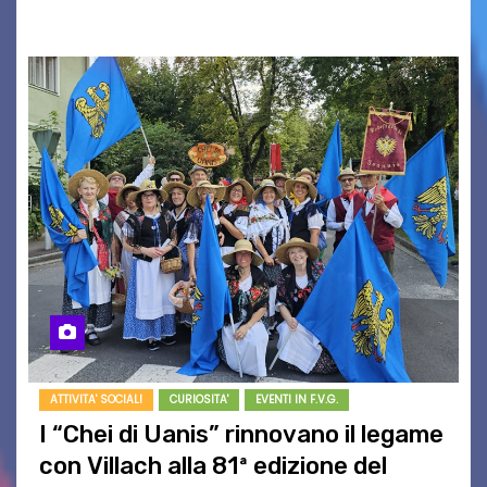
PromoTurismoFVG. Le…
ATTIVITA' SOCIALI
CURIOSITA'
EVENTI IN F.V.G.
I “Chei di Uanis” rinnovano il legame
con Villach alla 81ª edizione del