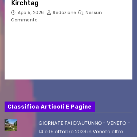
Kirchtag
Ago 5, 2026
Redazione
Nessun
Commento
VILLACO/JANNIS – Anche quest’anno il gruppo
folkloristico “Chei di Uanis” ha rinnovato la sua
tradizione prendendo parte al Villacher
Kirchtag, la festa popolare e dei costumi
tradizionali più grande d’Austria.…
Classifica Articoli E Pagine
GIORNATE FAI D’AUTUNNO - VENETO -
14 e 15 ottobre 2023 in Veneto oltre