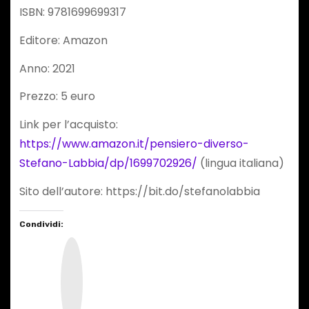
ISBN: 9781699699317
Editore: Amazon
Anno: 2021
Prezzo: 5 euro
Link per l’acquisto:
https://www.amazon.it/pensiero-diverso-
Stefano-Labbia/dp/1699702926/
(lingua italiana)
Sito dell’autore: https://bit.do/stefanolabbia
Condividi:
I
n
s
t
a
g
r