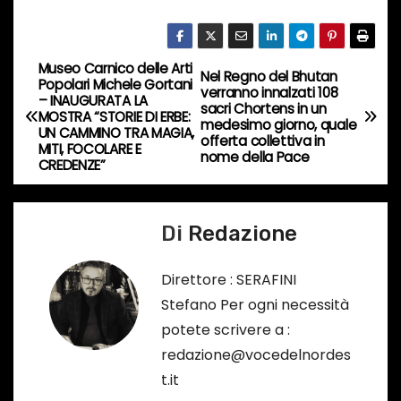
n
c
o
Museo Carnico delle Arti
N
Nel Regno del Bhutan
r
Popolari Michele Gortani
verranno innalzati 108
– INAUGURATA LA
s
a
sacri Chortens in un
MOSTRA “STORIE DI ERBE:
medesimo giorno, quale
o
UN CAMMINO TRA MAGIA,
offerta collettiva in
v
MITI, FOCOLARE E
…
nome della Pace
CREDENZE”
i
g
Di
Redazione
a
Direttore : SERAFINI
z
Stefano Per ogni necessità
potete scrivere a :
i
redazione@vocedelnordes
o
t.it