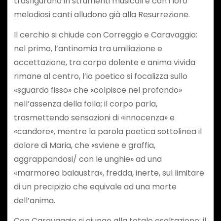
trasfigurano in strumenti musicali e con i loro
melodiosi canti alludono già alla Resurrezione.
Il cerchio si chiude con Correggio e Caravaggio:
nel primo, l’antinomia tra umiliazione e
accettazione, tra corpo dolente e anima vivida
rimane al centro, l’io poetico si focalizza sullo
«sguardo fisso» che «colpisce nel profondo»
nell’assenza della folla; il corpo parla,
trasmettendo sensazioni di «innocenza» e
«candore», mentre la parola poetica sottolinea il
dolore di Maria, che «sviene e graffia,
aggrappandosi/ con le unghie» ad una
«marmorea balaustra», fredda, inerte, sul limitare
di un precipizio che equivale ad una morte
dell’anima.
Con Caravaggio si giunge alla totale esaltazione: il