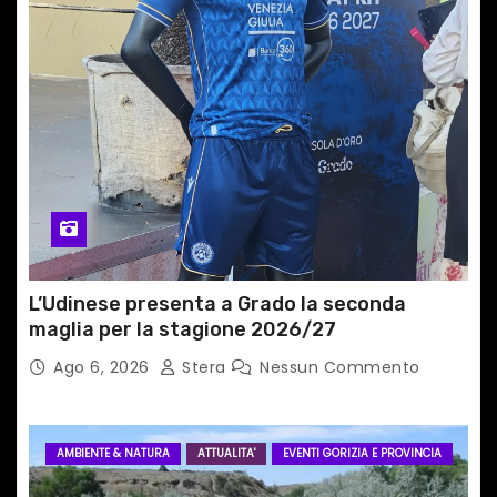
r
t
i
c
o
l
i
L’Udinese presenta a Grado la seconda
maglia per la stagione 2026/27
Ago 6, 2026
Stera
Nessun Commento
AMBIENTE & NATURA
ATTUALITA'
EVENTI GORIZIA E PROVINCIA