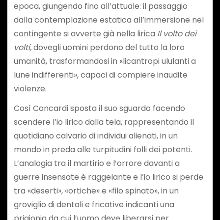
epoca, giungendo fino all’attuale: il passaggio
dalla contemplazione estatica all’immersione nel
contingente si avverte già nella lirica
Il
volto dei
volti,
dovegli uomini perdono del tutto la loro
umanità, trasformandosi in «licantropi ululanti a
lune indifferenti», capaci di compiere inaudite
violenze.
Così Concardi sposta il suo sguardo facendo
scendere l’io lirico dalla tela, rappresentando il
quotidiano calvario di individui alienati, in un
mondo in preda alle turpitudini folli dei potenti.
L’analogia tra il martirio e l’orrore davanti a
guerre insensate è raggelante e l’io lirico si perde
tra «deserti», «ortiche» e «filo spinato», in un
groviglio di dentali e fricative indicanti una
prigionia da cui l’uomo deve liberarsi per