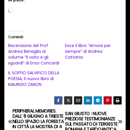
Mi piace:
C
a
r
i
Correlati
c
Recensione del Prof.
Esce il libro “Amore per
a
Andrea Benaglia al
sempre” di Andrea
volume “Il volto e gli
Cattania
m
sguardi” di Enzo Concardi
e
IL SOFFIO SALVIFICO DELLA
n
POESIA, il nuovo libro di
t
MAURIZIO ZANON
o
i
n
PERIPHERAL MEMORIES.
N
SAN GIUSTO : NUOVE
c
DALL’ 8 GIUGNO A TRIESTE
PREZIOSE TESTIMONIANZE
NELLO SPAZIO LA FORESTA
o
a
SUL PASSATO DI TERGESTE
IN CITTÀ LA MOSTRA DI 4
ROMANA E TARDOANTICA