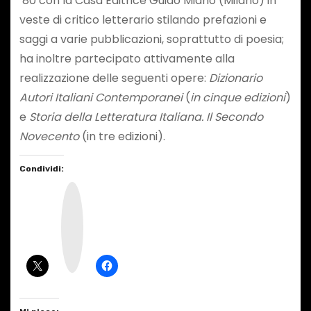
‘80 con la Casa Editrice Guido Miano (Milano) in
veste di critico letterario stilando prefazioni e
saggi a varie pubblicazioni, soprattutto di poesia;
ha inoltre partecipato attivamente alla
realizzazione delle seguenti opere:
Dizionario
Autori Italiani Contemporanei
(
in cinque edizioni
)
e
Storia della Letteratura Italiana. Il Secondo
Novecento
(in tre edizioni).
Condividi:
I
n
s
t
a
g
r
a
m