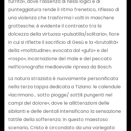
turrita», dove l’assenza di nessi logici e di
punteggiatura rende il ritmo frenetico, riflesso di
una violenza che trasforma i volti in maschere
grottesche; è evidente il contrasto tra la
dolcezza della virtuosa «pulsatilla/solitaria», fiore
in cui si riflette il sacrificio di Gesù e la «brutalità»
della «moltitudine», evocata dal «gufo» e del
«rospo», incarnazione del male e del peccato
nell’iconografia medioevale ripresa da Bosch.
La natura straziata è nuovamente personificata
nella terza tappa dedicata a Tiziano: le calendule
«lacrimano… sotto piogge/ sottili pungenti nel
campi del dolore», dove le allitterazioni delle
sibilanti e delle dentali intensificano la sensazione
tattile della sofferenza. In questo maestoso
scenario, Cristo è circondato da una variegata