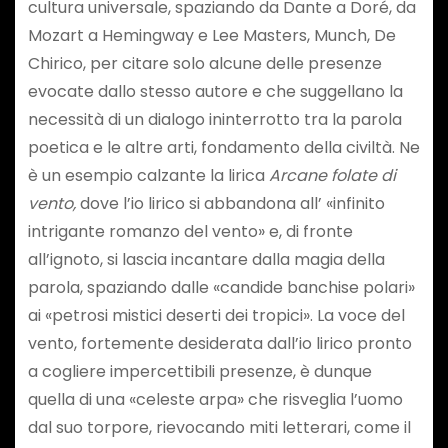
cultura universale, spaziando da Dante a Doré, da
Mozart a Hemingway e Lee Masters, Munch, De
Chirico, per citare solo alcune delle presenze
evocate dallo stesso autore e che suggellano la
necessità di un dialogo ininterrotto tra la parola
poetica e le altre arti, fondamento della civiltà. Ne
è un esempio calzante la lirica
Arcane folate di
vento,
dove l’io lirico si abbandona all’ «infinito
intrigante romanzo del vento» e, di fronte
all’ignoto, si lascia incantare dalla magia della
parola, spaziando dalle «candide banchise polari»
ai «petrosi mistici deserti dei tropici». La voce del
vento, fortemente desiderata dall’io lirico pronto
a cogliere impercettibili presenze, è dunque
quella di una «celeste arpa» che risveglia l’uomo
dal suo torpore, rievocando miti letterari, come il