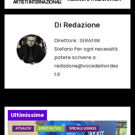
r
ARTISTI INTERNAZIONALI
v
s
o
i
Di
Redazione
…
g
Direttore : SERAFINI
a
Stefano Per ogni necessità
potete scrivere a :
z
redazione@vocedelnordes
i
t.it
o
n
e
Ultimissime
a
ATTUALITA'
EVENTI IN F.V.G.
SPECIALE UDINESE