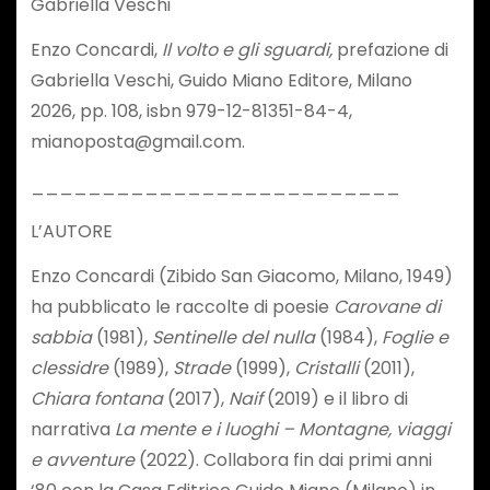
Gabriella Veschi
Enzo Concardi,
Il volto e gli sguardi,
prefazione di
Gabriella Veschi, Guido Miano Editore, Milano
2026, pp. 108, isbn 979-12-81351-84-4,
mianoposta@gmail.com.
__________________________
L’AUTORE
Enzo Concardi (Zibido San Giacomo, Milano, 1949)
ha pubblicato le raccolte di poesie
Carovane di
sabbia
(1981),
Sentinelle del nulla
(1984),
Foglie e
clessidre
(1989),
Strade
(1999),
Cristalli
(2011),
Chiara fontana
(2017),
Naif
(2019) e il libro di
narrativa
La mente e i luoghi –
Montagne, viaggi
e avventure
(2022). Collabora fin dai primi anni