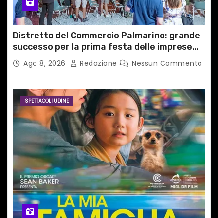
i
Distretto del Commercio Palmarino: grande
successo per la prima festa delle imprese
del territorio
Ago 8, 2026
Redazione
Nessun Commento
SPETTACOLI UDINE