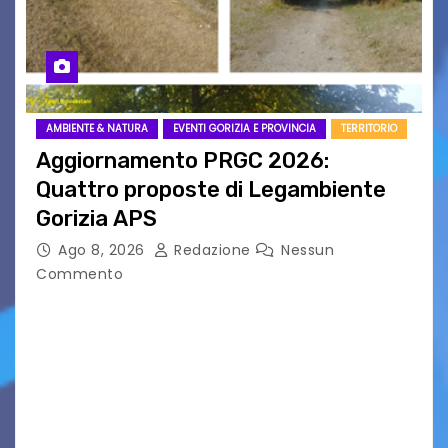
AMBIENTE & NATURA
EVENTI GORIZIA E PROVINCIA
TERRITORIO
Aggiornamento PRGC 2026:
Quattro proposte di Legambiente
Gorizia APS
Ago 8, 2026
Redazione
Nessun
Commento
Il 25 luglio scadeva la possibilità di fare delle
osservazioni al PRGC di Gorizia in fase di
aggiornamento. Le 4 proposte di Legambiente
Gorizia APS In occasione dell’aggiornamento
del Piano…