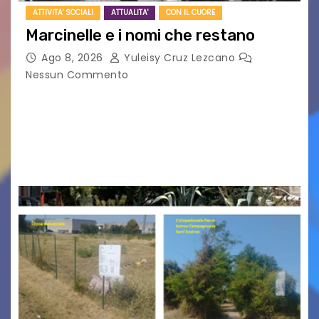
ATTIVITA' SOCIALI
ATTUALITA'
CON IL CUORE
Marcinelle e i nomi che restano
Ago 8, 2026
Yuleisy Cruz Lezcano
Nessun Commento
Tizio, Caio, Sempronio… e poi ancora un nome,
poi un altro, si forma un elenco lungo dal quale i
nomi scappano, scivolano fuori dalla pagina, la
carta che non basta…