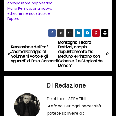
t
compositore napoletano
Mario Persico: una nuova
o
edizione ne ricostruisce
i
l’opera
n
c
o
Montagna Teatro
N
r
Recensione del Prof.
Festival, doppio
Andrea Benaglia al
appuntamento tra
s
a
volume “Il volto e gli
Meduno e Pinzano con
o
sguardi” di Enzo Concardi
Cohen e “Le Stagioni del
v
Mondo”
…
i
Di
Redazione
g
a
Direttore : SERAFINI
Stefano Per ogni necessità
z
potete scrivere a :