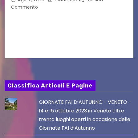
Commento
Il Dolomiti Blues&Soul Festival celebra nel 2026
un traguardo leggendario: la sua 25ª edizione.
Un quarto di secolo di grande musica che torna
a far vibrare il cuore delle Dolomiti…
Classifica Articoli E Pagine
GIORNATE FAI D’AUTUNNO - VENETO -
14 e 15 ottobre 2023 in Veneto oltre
trenta luoghi aperti in occasione delle
Giornate FAI d’Autunno