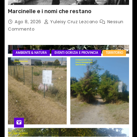
Marcinelle e i nomi che restano
Ago 8, 2026
Yuleisy Cruz Lezcano
Nessun
Commento
AMBIENTE & NATURA
EVENTI GORIZIA E PROVINCIA
TERRITORIO