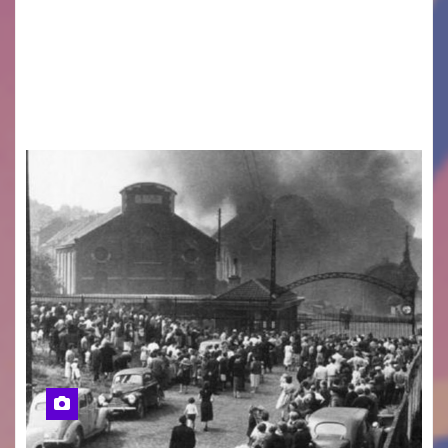
LA MIA FAMIGLIA A TAIPEI Domenica 9 agosto al
cinema all’aperto delgiardino Loris Fortuna un
racconto teneroe delicato che scalda il cuore!
UDINE – Domenica 9 agosto alle 21.15 torna…