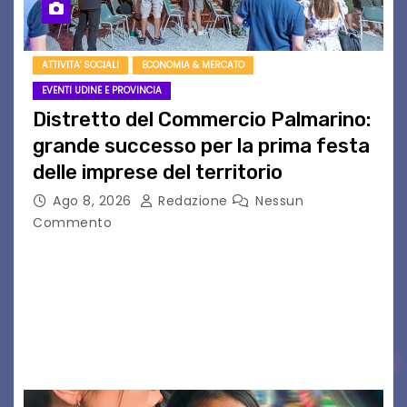
ATTIVITA' SOCIALI
ECONOMIA & MERCATO
EVENTI UDINE E PROVINCIA
Distretto del Commercio Palmarino:
grande successo per la prima festa
delle imprese del territorio
Ago 8, 2026
Redazione
Nessun
Commento
Sommariva: «Una serata che ha restituito il
valore di chi ogni giorno costruisce il Palmarino
con passione, ricerca e lavoro» PALMANOVA, 8
AGOSTO 2026 – È andata oltre ogni
aspettativa…