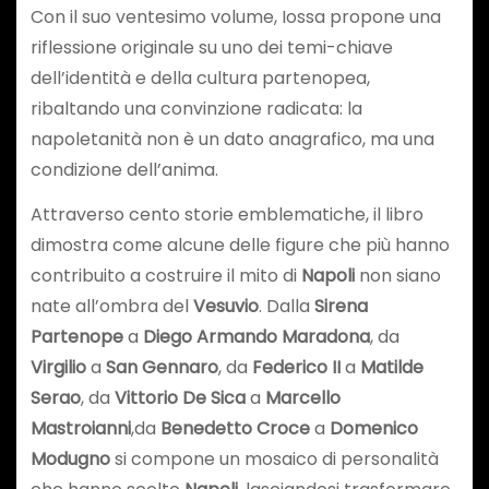
Con il suo ventesimo volume, Iossa propone una
riflessione originale su uno dei temi-chiave
dell’identità e della cultura partenopea,
ribaltando una convinzione radicata: la
napoletanità non è un dato anagrafico, ma una
condizione dell’anima.
Attraverso cento storie emblematiche, il libro
dimostra come alcune delle figure che più hanno
contribuito a costruire il mito di
Napoli
non siano
nate all’ombra del
Vesuvio
. Dalla
Sirena
Partenope
a
Diego Armando Maradona
, da
Virgilio
a
San Gennaro
, da
Federico II
a
Matilde
Serao
, da
Vittorio De Sica
a
Marcello
Mastroianni
,da
Benedetto Croce
a
Domenico
Modugno
si compone un mosaico di personalità