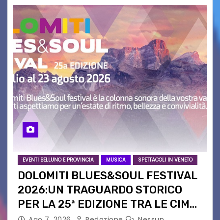
EVENTI BELLUNO E PROVINCIA
MUSICA
SPETTACOLI IN VENETO
DOLOMITI BLUES&SOUL FESTIVAL
2026:UN TRAGUARDO STORICO
PER LA 25ª EDIZIONE TRA LE CIME
PATRIMONIO UNESCO
Ago 7, 2026
Redazione
Nessun