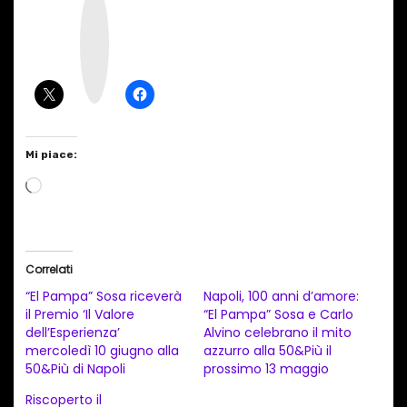
n
s
t
a
g
r
a
m
Mi piace:
C
a
r
i
Correlati
c
“El Pampa” Sosa riceverà
Napoli, 100 anni d’amore:
a
il Premio ‘Il Valore
“El Pampa” Sosa e Carlo
dell’Esperienza’
Alvino celebrano il mito
m
mercoledì 10 giugno alla
azzurro alla 50&Più il
e
50&Più di Napoli
prossimo 13 maggio
n
Riscoperto il