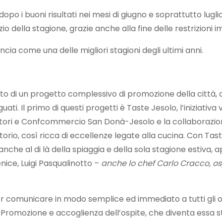
opo i buoni risultati nei mesi di giugno e soprattutto lugl
zio della stagione, grazie anche alla fine delle restrizioni
cia come una delle migliori stagioni degli ultimi anni.
mbito di un progetto complessivo di promozione della città,
. Il primo di questi progetti è Taste Jesolo, l’iniziativa 
tori e Confcommercio San Donà-Jesolo e la collaborazione
itorio, così ricca di eccellenze legate alla cucina. Con Ta
 anche al di là della spiaggia e della sola stagione estiva
nice, Luigi Pasqualinotto –
anche lo chef Carlo Cracco, ospi
municare in modo semplice ed immediato a tutti gli ospiti d
 Promozione e accoglienza dell’ospite, che diventa essa s