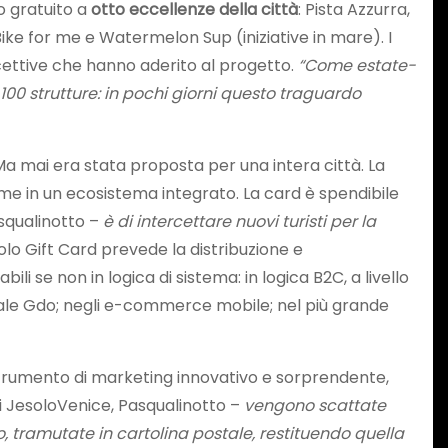
so gratuito a
otto eccellenze della città
: Pista Azzurra,
Bike for me e Watermelon Sup (iniziative in mare). I
 ricettive che hanno aderito al progetto.
“Come estate-
00 strutture: in pochi giorni questo traguardo
 Ma mai era stata proposta per una intera città. La
ome in un ecosistema integrato. La card è spendibile
squalinotto –
è di intercettare nuovi turisti per la
olo Gift Card prevede la distribuzione e
li se non in logica di sistema: in logica B2C, a livello
anale Gdo; negli e-commerce mobile; nel più grande
 strumento di marketing innovativo e sorprendente,
i JesoloVenice, Pasqualinotto –
vengono scattate
oto, tramutate in cartolina postale, restituendo quella