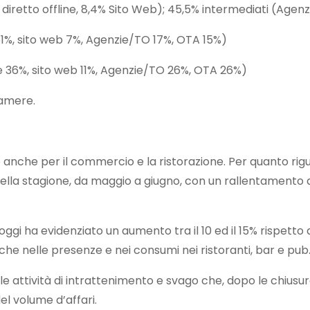
 diretto offline, 8,4% Sito Web); 45,5% intermediati (Agen
ne 61%, sito web 7%, Agenzie/TO 17%, OTA 15%)
ine 36%, sito web 11%, Agenzie/TO 26%, OTA 26%)
camere.
nche per il commercio e la ristorazione. Per quanto rigua
 della stagione, da maggio a giugno, con un rallentamento 
 oggi ha evidenziato un aumento tra il 10 ed il 15% rispett
he nelle presenze e nei consumi nei ristoranti, bar e pub
e attività di intrattenimento e svago che, dopo le chiusure
l volume d’affari.