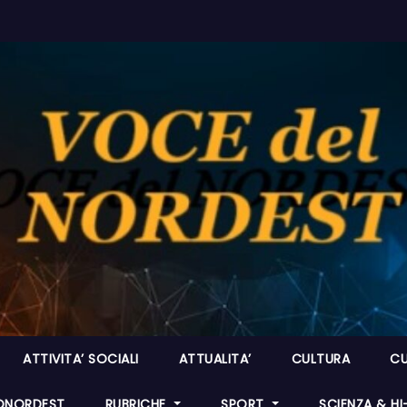
ATTIVITA’ SOCIALI
ATTUALITA’
CULTURA
CU
ONORDEST
RUBRICHE
SPORT
SCIENZA & H