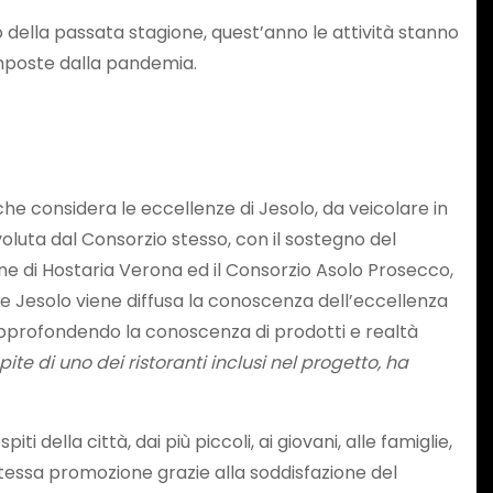
io della passata stagione, quest’anno le attività stanno
 imposte dalla pandemia.
 che considera le eccellenze di Jesolo, da veicolare in
voluta dal Consorzio stesso, con il sostegno del
 di Hostaria Verona ed il Consorzio Asolo Prosecco,
ste Jesolo viene diffusa la conoscenza dell’eccellenza
, approfondendo la conoscenza di prodotti e realtà
te di uno dei ristoranti inclusi nel progetto, ha
ella città, dai più piccoli, ai giovani, alle famiglie,
tessa promozione grazie alla soddisfazione del