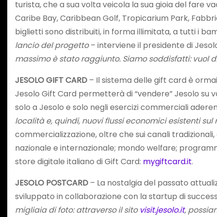
turista, che a sua volta veicola la sua gioia del fare va
Caribe Bay, Caribbean Golf, Tropicarium Park, Fabbrica
biglietti sono distribuiti, in forma illimitata, a tutti 
lancio del progetto
– interviene il presidente di Jeso
massimo è stato raggiunto. Siamo soddisfatti: vuol dir
JESOLO GIFT CARD
– Il sistema delle gift card è orma
Jesolo Gift Card permetterà di “vendere” Jesolo su var
solo a Jesolo e solo negli esercizi commerciali aderen
località e, quindi, nuovi flussi economici esistenti s
commercializzazione, oltre che sui canali tradizionali, 
nazionale e internazionale; mondo welfare; programmi 
store digitale italiano di Gift Card:
mygiftcard.it
.
JESOLO POSTCARD
– La nostalgia del passato attuali
sviluppato in collaborazione con la startup di succe
migliaia di foto: attraverso il sito
visit.jesolo.it
, possia