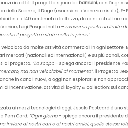
canza in città. Il progetto riguarda i
bambini
, con l’ingres
 della Scienza, Il Doge (escursioni a Venezia e isole), E-
i bambini fino a 140 centimetri di altezza, da cento strutture
loVenice, Luigi Pasqualinotto –
avevamo posto un limite di 1
e che il progetto è stato colto in pieno”
.
i veicolato da molte attività commerciali in ogni settore.
i mercati (nazionali ed internazionali) e su più canali, c
ti al progetto.
“Lo scopo
– spiega ancora il presidente Pa
ul mercato, ma non veicolabili al momento”.
ll Progetto Jes
anche in canali nuovi, a oggi non esplorati e non approcciabi
di incentivazione, attività di loyalty & collection; sul c
zzata ai mezzi tecnologici di oggi. Jesolo Postcard è uno
sso Pem Card.
“Ogni giorno
– spiega ancora il presidente d
mo inviare ai nostri cari o ai nostri amici, quelle stesse f