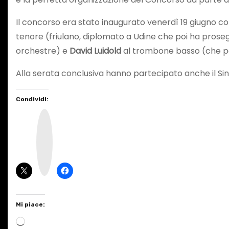
Il concorso era stato inaugurato venerdì 19 giugno con 
tenore (friulano, diplomato a Udine che poi ha prosegu
orchestre) e
David Luidold
al trombone basso (che poi
Alla serata conclusiva hanno partecipato anche il Si
Condividi:
I
n
s
t
a
g
r
a
m
Mi piace:
C