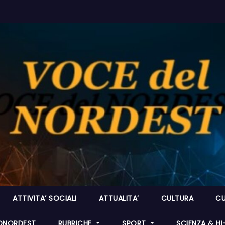
ATTIVITA’ SOCIALI
ATTUALITA’
CULTURA
CU
ONORDEST
RUBRICHE
SPORT
SCIENZA & H