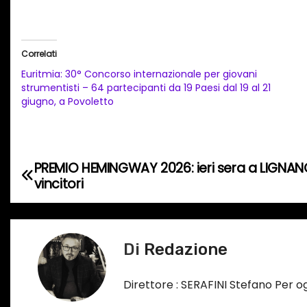
a
r
i
Correlati
c
Euritmia: 30° Concorso internazionale per giovani
a
strumentisti – 64 partecipanti da 19 Paesi dal 19 al 21
giugno, a Povoletto
m
e
n
t
PREMIO HEMINGWAY 2026: ieri sera a LIGNAN
N
o
vincitori
a
i
n
v
c
Di
Redazione
i
o
r
g
Direttore : SERAFINI Stefano Per 
s