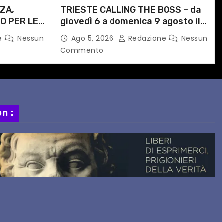
ZA,
TRIESTE CALLING THE BOSS – da
O PER LE
giovedì 6 a domenica 9 agosto il
ITI
festival triestino dedicato a
e
Nessun
Ago 5, 2026
Redazione
Nessun
ORARIO
Springsteen
Commento
n :