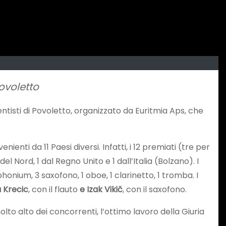
Povoletto
tisti di Povoletto, organizzato da Euritmia Aps, che
enti da 11 Paesi diversi. Infatti, i 12 premiati (tre per
 Nord, 1 dal Regno Unito e 1 dall’Italia (Bolzano). I
uphonium, 3 saxofono, 1 oboe, 1 clarinetto, 1 tromba. I
a Krecic
, con il flauto
e Izak Vikič
, con il saxofono.
molto alto dei concorrenti, l’ottimo lavoro della Giuria