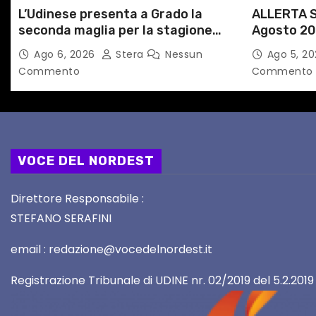
L’Udinese presenta a Grado la
ALLERTA S
o
seconda maglia per la stagione
Agosto 20
l
2026/27
alle Auto
Ago 6, 2026
Stera
Nessun
Ago 5, 2
Commento
Commento
i
VOCE DEL NORDEST
Direttore Responsabile :
STEFANO SERAFINI
email : redazione@vocedelnordest.it
Registrazione Tribunale di UDINE nr. 02/2019 del 5.2.2019