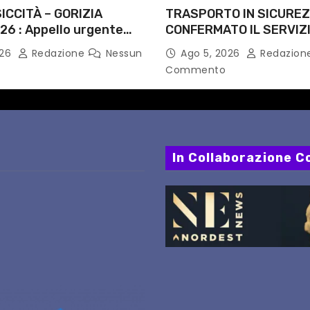
ICCITÀ – GORIZIA
TRASPORTO IN SICUREZ
26 : Appello urgente
CONFERMATO IL SERVIZI
rità competenti
NOTTI DI AGOSTO: DEFIN
026
Redazione
Nessun
Ago 5, 2026
Redazion
PERCORSI, FERMATE E 
Commento
In Collaborazione Co