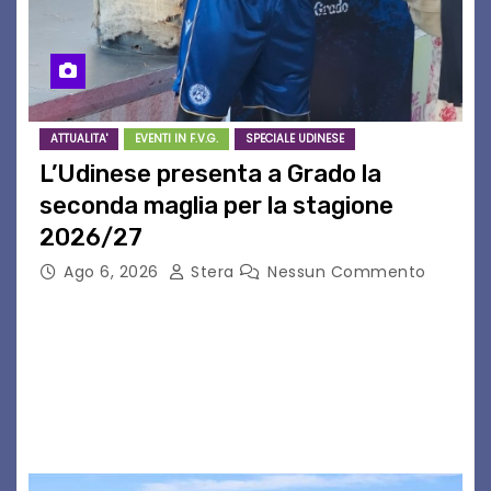
ATTUALITA'
EVENTI IN F.V.G.
SPECIALE UDINESE
L’Udinese presenta a Grado la
seconda maglia per la stagione
2026/27
Ago 6, 2026
Stera
Nessun Commento
GRADO – È stata la splendida cornice di Grado
a ospitare la presentazione della nuova
seconda maglia dell’Udinese per la stagione
2026/27. Un evento che ha richiamato
istituzioni, addetti ai…