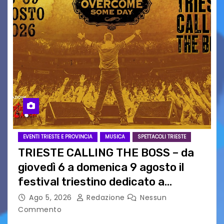
EVENTI TRIESTE E PROVINCIA
MUSICA
SPETTACOLI TRIESTE
TRIESTE CALLING THE BOSS – da
giovedì 6 a domenica 9 agosto il
festival triestino dedicato a
Springsteen
Ago 5, 2026
Redazione
Nessun
Commento
TRIESTE CALLING THE BOSS 2026