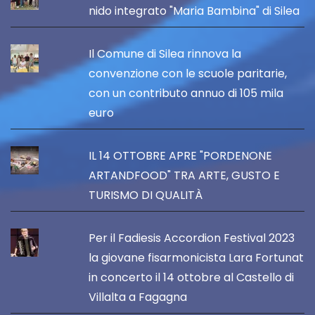
nido integrato "Maria Bambina" di Silea
Il Comune di Silea rinnova la
convenzione con le scuole paritarie,
con un contributo annuo di 105 mila
euro
IL 14 OTTOBRE APRE "PORDENONE
ARTANDFOOD" TRA ARTE, GUSTO E
TURISMO DI QUALITÀ
Per il Fadiesis Accordion Festival 2023
la giovane fisarmonicista Lara Fortunat
in concerto il 14 ottobre al Castello di
Villalta a Fagagna