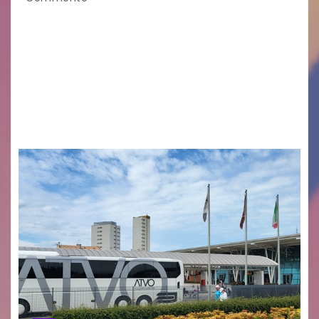
Legambiente Gorizia APS e Legambiente
Monfalcone APS “Circolo Ignazio Zanutto”
desiderano attirare l’attenzione della
cittadinanza e delle Autorità competenti sulla
grave siccità che sta colpendo non solo le
campagne e…