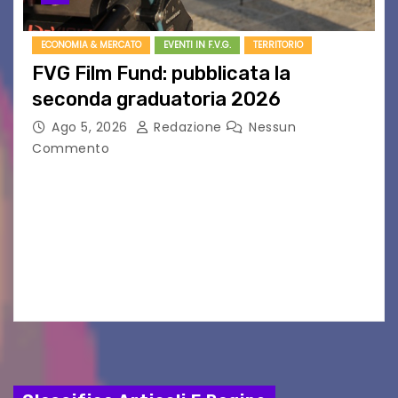
ECONOMIA & MERCATO
EVENTI IN F.V.G.
TERRITORIO
FVG Film Fund: pubblicata la
seconda graduatoria 2026
Ago 5, 2026
Redazione
Nessun
Commento
Aperta la terza e ultima call dell’anno per le
produzioni audiovisive Online gli esiti della
seconda finestra del Film Fund promosso dalla
Friuli Venezia Giulia Film Commission –
PromoTurismoFVG. Le…