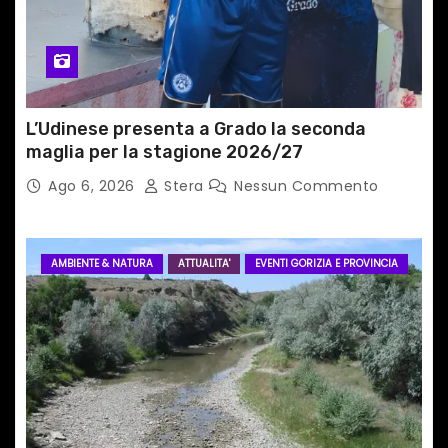
o
l
i
L’Udinese presenta a Grado la seconda
maglia per la stagione 2026/27
Ago 6, 2026
Stera
Nessun Commento
AMBIENTE & NATURA
ATTUALITA'
EVENTI GORIZIA E PROVINCIA