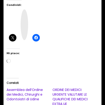
Condividi:
I
n
s
t
a
g
r
a
m
Mi piace:
C
a
r
i
Correlati
c
Assemblea dell’Ordine
ORDINE DEI MEDICI:
a
dei Medici, Chirurghi e
URGENTE VALUTARE LE
Odontoiatri di Udine
QUALIFICHE DEI MEDICI
m
EXTRA UE