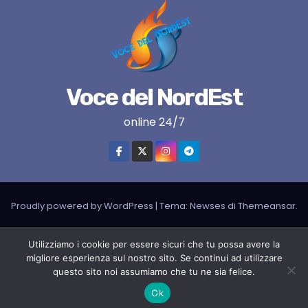
Voce del NordEst
online 24/7
Proudly powered by WordPress
|
Tema:
Newses
di
Themeansar
.
VNE su instagram
VNE su Twitter
VNE su FB
Blogger
Utilizziamo i cookie per essere sicuri che tu possa avere la
LIVE RADIO
RADIONORDEST
Il mio account
migliore esperienza sul nostro sito. Se continui ad utilizzare
questo sito noi assumiamo che tu ne sia felice.
SPORT FURLAN PAR FURLAN – In collaborazione con A.S.F.
Ok