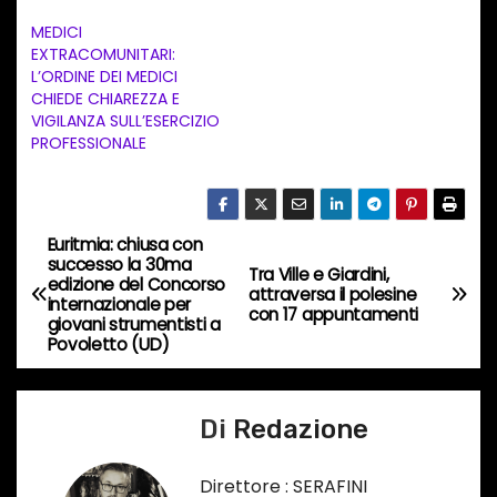
e
MEDICI
n
EXTRACOMUNITARI:
t
L’ORDINE DEI MEDICI
CHIEDE CHIAREZZA E
o
VIGILANZA SULL’ESERCIZIO
i
PROFESSIONALE
n
c
o
Euritmia: chiusa con
N
r
successo la 30ma
Tra Ville e Giardini,
edizione del Concorso
s
a
attraversa il polesine
internazionale per
con 17 appuntamenti
o
giovani strumentisti a
v
Povoletto (UD)
…
i
Di
Redazione
g
a
Direttore : SERAFINI