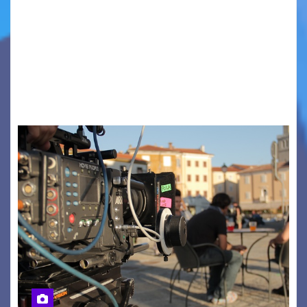
Quattordicesima Edizione Dal 6 al 9 agosto 2026
PIAZZA VERDI, SARTORIO, SAN GIUSTO,
AUSONIA… BLOOD BROTHERS, LOVESICK DUO,
BOUND FOR GLORY, RENATO TAMMI, ANTHONY
BASSO,…