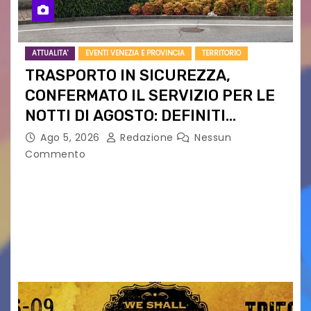
ATTUALITA'
EVENTI VENEZIA E PROVINCIA
TERRITORIO
TRASPORTO IN SICUREZZA,
CONFERMATO IL SERVIZIO PER LE
NOTTI DI AGOSTO: DEFINITI
PERCORSI, FERMATE E ORARIO
Ago 5, 2026
Redazione
Nessun
Commento
Venerdì 7 agosto la prima corsa, obiettivo
ridurre i rischi legati agli spostamenti notturni
Torna il servizio di trasporto notturno dedicato
ai collegamenti con i principali locali di
intrattenimento di…