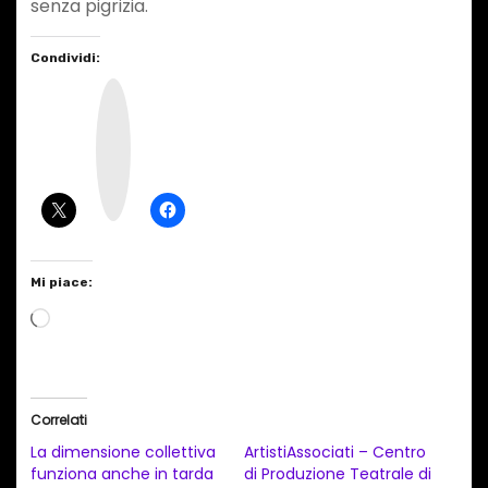
senza pigrizia.
Condividi:
I
n
s
t
a
g
r
a
m
Mi piace:
C
a
r
i
Correlati
c
La dimensione collettiva
ArtistiAssociati – Centro
a
funziona anche in tarda
di Produzione Teatrale di