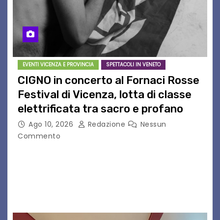
EVENTI VICENZA E PROVINCIA
SPETTACOLI IN VENETO
CIGNO in concerto al Fornaci Rosse
Festival di Vicenza, lotta di classe
elettrificata tra sacro e profano
Ago 10, 2026
Redazione
Nessun
Commento
CIGNO è il progetto del musicista romano Diego
Cignitti, che sabato 29 agosto sarà in scena sul
palco del Fornaci Rosse Festival di Vicenza.
Dopo la partecipazione a Uno maggio…