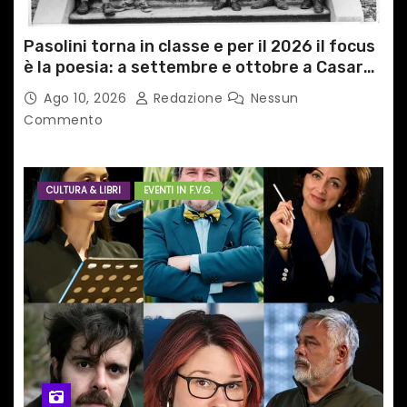
Pasolini torna in classe e per il 2026 il focus
è la poesia: a settembre e ottobre a Casarsa
(Pn) l’originale percorso per docenti delle
Ago 10, 2026
Redazione
Nessun
scuole medie e superiori
Commento
CULTURA & LIBRI
EVENTI IN F.V.G.