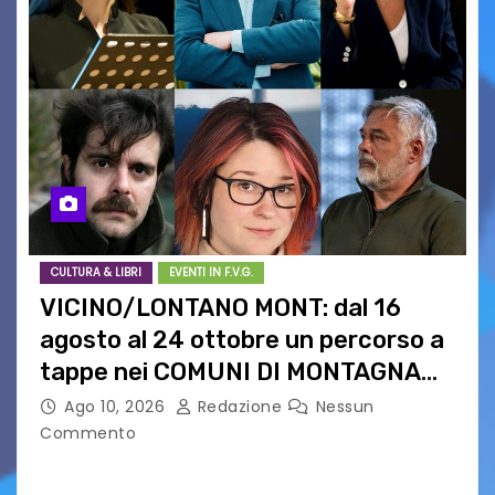
CULTURA & LIBRI
EVENTI IN F.V.G.
VICINO/LONTANO MONT: dal 16
agosto al 24 ottobre un percorso a
tappe nei COMUNI DI MONTAGNA
DEL FVG
Ago 10, 2026
Redazione
Nessun
Commento
VICINO/LONTANO MONT RIPRENDE IL SUO
CAMMINO TRA LE MONTAGNE DEL FRIULI