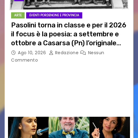
ARTE
EVENTI PORDENONE E PROVINCIA
Pasolini torna in classe e per il 2026
il focus è la poesia: a settembre e
ottobre a Casarsa (Pn) l’originale
percorso per docenti delle scuole
Ago 10, 2026
Redazione
Nessun
medie e superiori
Commento
PIER PAOLO PASOLINI E LA POESIA A SCUOLA
PASOLINI TORNA IN CLASSE: ATTESI A CASARSA
DELLA DELIZIA (PN) DOCENTI DA TUTTA ITALIA
PER “IMPARARE” A INSEGNARE LA POESIA
ATTRAVERSO IL…