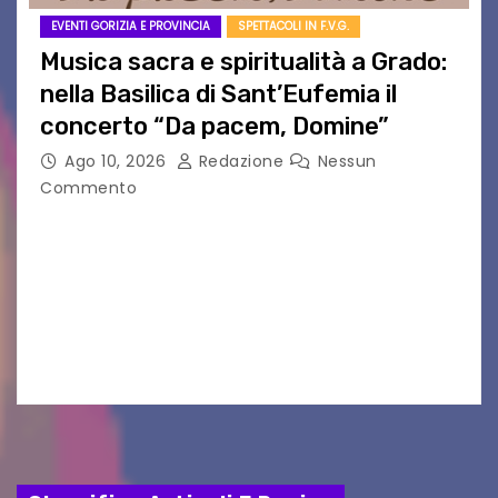
EVENTI GORIZIA E PROVINCIA
SPETTACOLI IN F.V.G.
Musica sacra e spiritualità a Grado:
nella Basilica di Sant’Eufemia il
concerto “Da pacem, Domine”
Ago 10, 2026
Redazione
Nessun
Commento
GRADO — La splendida cornice della Basilica di
Sant’Eufemia a Grado si appresta ad accorrere
un appuntamento di grande spessore artistico
e spirituale. Martedì 11 agosto 2026, a partire
dalle…