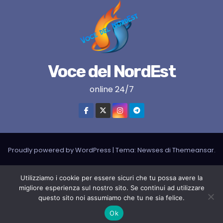
Voce del NordEst
online 24/7
Proudly powered by WordPress
|
Tema:
Newses
di
Themeansar
.
VNE su instagram
VNE su Twitter
VNE su FB
Blogger
Utilizziamo i cookie per essere sicuri che tu possa avere la
migliore esperienza sul nostro sito. Se continui ad utilizzare
LIVE RADIO
RADIONORDEST
Il mio account
questo sito noi assumiamo che tu ne sia felice.
SPORT FURLAN PAR FURLAN – In collaborazione con A.S.F.
Ok