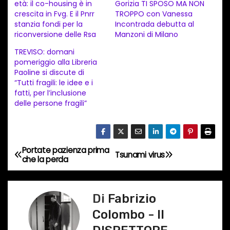
età: il co-housing è in
Gorizia TI SPOSO MA NON
m
crescita in Fvg. E il Pnrr
TROPPO con Vanessa
e
stanzia fondi per la
Incontrada debutta al
n
riconversione delle Rsa
Manzoni di Milano
t
TREVISO: domani
pomeriggio alla Libreria
o
Paoline si discute di
i
“Tutti fragili: le idee e i
n
fatti, per l’inclusione
delle persone fragili”
c
o
r
s
Portate pazienza prima
N
Tsunami virus
che la perda
o
a
…
v
Di
Fabrizio
Colombo - Il
i