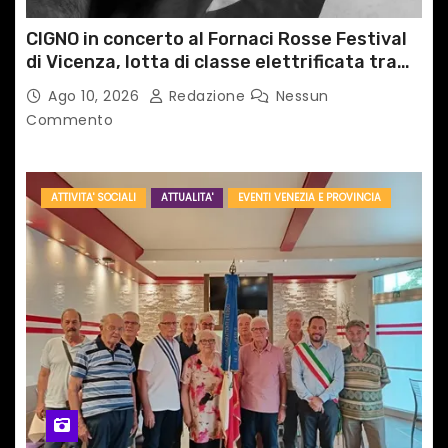
c
CIGNO in concerto al Fornaci Rosse Festival
di Vicenza, lotta di classe elettrificata tra
o
sacro e profano
Ago 10, 2026
Redazione
Nessun
l
Commento
i
ATTIVITA' SOCIALI
ATTUALITA'
EVENTI VENEZIA E PROVINCIA