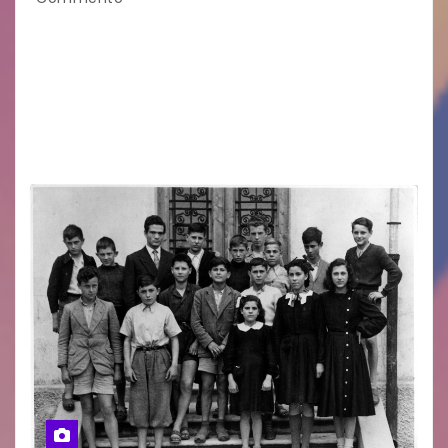
Eletto il nuovo presidente: è Roberto Rugolotto
Un momento di forte valore simbolico e
comunitario per la città di Jesolo. Il sindaco ha
incontrato i rappresentanti delle Associazioni
d’Arma iscritte…