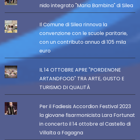
nido integrato "Maria Bambina" di Silea
Il Comune di Silea rinnova la
convenzione con le scuole paritarie,
con un contributo annuo di 105 mila
euro
IL 14 OTTOBRE APRE "PORDENONE
ARTANDFOOD" TRA ARTE, GUSTO E
TURISMO DI QUALITÀ
Per il Fadiesis Accordion Festival 2023
la giovane fisarmonicista Lara Fortunat
in concerto il 14 ottobre al Castello di
Villalta a Fagagna