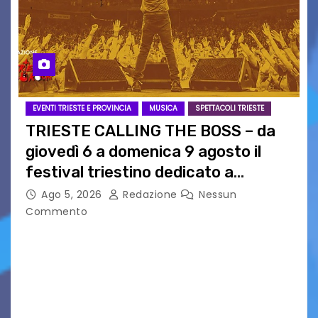
EVENTI TRIESTE E PROVINCIA
MUSICA
SPETTACOLI TRIESTE
TRIESTE CALLING THE BOSS – da
giovedì 6 a domenica 9 agosto il
festival triestino dedicato a
Springsteen
Ago 5, 2026
Redazione
Nessun
Commento
TRIESTE CALLING THE BOSS 2026
Quattordicesima Edizione Dal 6 al 9 agosto 2026
PIAZZA VERDI, SARTORIO, SAN GIUSTO,
AUSONIA… BLOOD BROTHERS, LOVESICK DUO,
BOUND FOR GLORY, RENATO TAMMI, ANTHONY