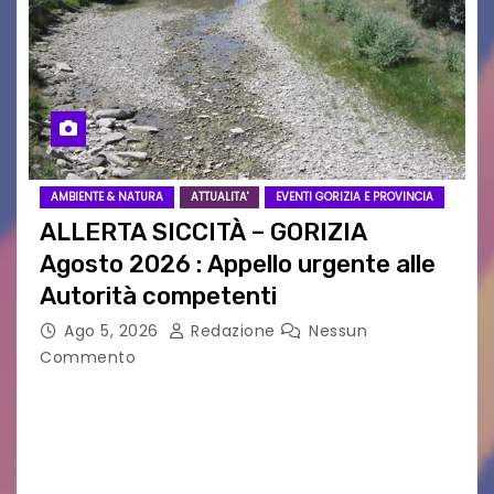
AMBIENTE & NATURA
ATTUALITA'
EVENTI GORIZIA E PROVINCIA
ALLERTA SICCITÀ – GORIZIA
Agosto 2026 : Appello urgente alle
Autorità competenti
Ago 5, 2026
Redazione
Nessun
Commento
Legambiente Gorizia APS e Legambiente
Monfalcone APS “Circolo Ignazio Zanutto”
desiderano attirare l’attenzione della
cittadinanza e delle Autorità competenti sulla