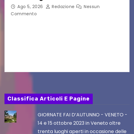
Ago 5, 2026
Redazione
Nessun
Commento
Aperta la terza e ultima call dell’anno per le
produzioni audiovisive Online gli esiti della
seconda finestra del Film Fund promosso dalla
Friuli Venezia Giulia Film Commission –
PromoTurismoFVG. Le…
Classifica Articoli E Pagine
GIORNATE FAI D’AUTUNNO - VENETO -
14 e 15 ottobre 2023 in Veneto oltre
trenta luoghi aperti in occasione delle