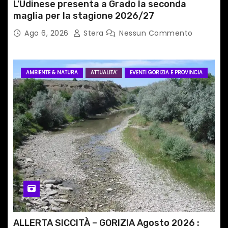
c
L’Udinese presenta a Grado la seconda
maglia per la stagione 2026/27
o
Ago 6, 2026
Stera
Nessun Commento
l
i
AMBIENTE & NATURA
ATTUALITA'
EVENTI GORIZIA E PROVINCIA
ALLERTA SICCITÀ – GORIZIA Agosto 2026 :