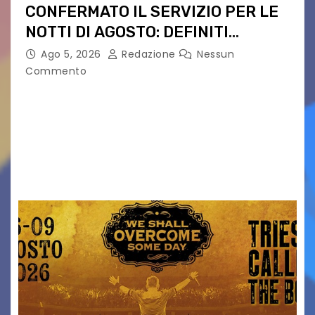
CONFERMATO IL SERVIZIO PER LE
NOTTI DI AGOSTO: DEFINITI
PERCORSI, FERMATE E ORARIO
Ago 5, 2026
Redazione
Nessun
Commento
Venerdì 7 agosto la prima corsa, obiettivo
ridurre i rischi legati agli spostamenti notturni
Torna il servizio di trasporto notturno dedicato
ai collegamenti con i principali locali di
intrattenimento di…