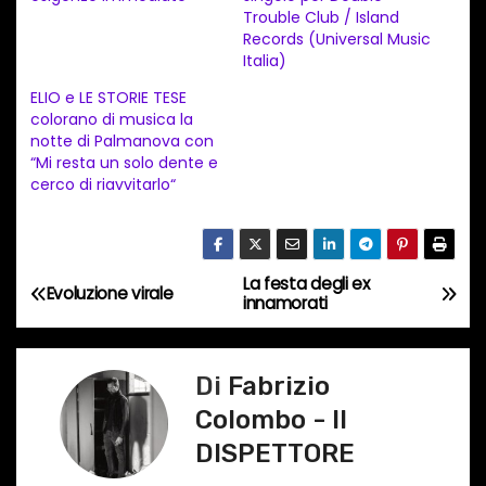
Trouble Club / Island
e
Records (Universal Music
n
Italia)
t
ELIO e LE STORIE TESE
colorano di musica la
o
notte di Palmanova con
i
“Mi resta un solo dente e
n
cerco di riavvitarlo“
c
o
r
La festa degli ex
N
Evoluzione virale
s
innamorati
a
o
…
v
Di
Fabrizio
Colombo - Il
i
DISPETTORE
g