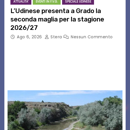
ATTUALITA'
EVENTI IN F.V.G.
SPECIALE UDINESE
L’Udinese presenta a Grado la
seconda maglia per la stagione
2026/27
Ago 6, 2026
Stera
Nessun Commento
GRADO – È stata la splendida cornice di Grado
a ospitare la presentazione della nuova
seconda maglia dell’Udinese per la stagione
2026/27. Un evento che ha richiamato
istituzioni, addetti ai…