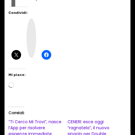
Condividi:
I
n
s
t
a
g
r
a
m
Mi piace:
C
a
r
i
Correlati
c
“Ti Cerco Mi Trovi”, nasce
CENERI: esce oggi
a
l’App per risolvere
“ragnatela”, il nuovo
esigenze immediate
singolo per Double
m