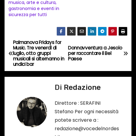
musica, arte e cultura,
i
gastronomia e eventi in
n
sicurezza per tutti
c
o
r
Palmanova Fridays for
N
s
Music. Tre venerdì di
Donnavventura a Jesolo
luglio, otto gruppi
per raccontare il Bel
a
o
musicali si alternanno in
Paese
undici bar
…
v
i
Di
Redazione
g
Direttore : SERAFINI
a
Stefano Per ogni necessità
potete scrivere a :
z
redazione@vocedelnordes
i