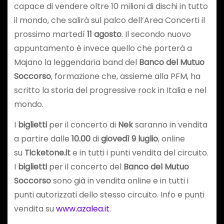
capace di vendere oltre 10 milioni di dischi in tutto
il mondo, che salirà sul palco dell’Area Concerti il
prossimo martedì
11 agosto
. Il secondo nuovo
appuntamento è invece quello che porterà a
Majano la leggendaria band del
Banco del Mutuo
Soccorso
, formazione che, assieme alla PFM, ha
scritto la storia del progressive rock in Italia e nel
mondo.
I
biglietti
per il concerto di
Nek
saranno in vendita
a partire dalle
10.00
di
giovedì 9 luglio
, online
su
Ticketone.it
e in tutti i punti vendita del circuito.
I
biglietti
per il concerto del
Banco del Mutuo
Soccorso
sono già in vendita online e in tutti i
punti autorizzati dello stesso circuito. Info e punti
vendita su
www.azalea.it
.