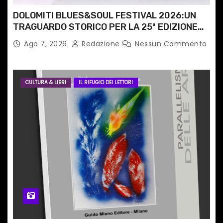
i
DOLOMITI BLUES&SOUL FESTIVAL 2026:UN
TRAGUARDO STORICO PER LA 25ª EDIZIONE
TRA LE CIME PATRIMONIO UNESCO
Ago 7, 2026
Redazione
Nessun Commento
CULTURA & LIBRI
IL RIFUGIO DEI LETTORI