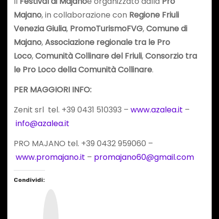
Il
Festival di Majano
è organizzato dalla
Pro
Majano
, in collaborazione con
Regione Friuli
Venezia Giulia
,
PromoTurismoFVG
,
Comune di
Majano
,
Associazione regionale tra le Pro
Loco
,
Comunità Collinare del Friuli
,
Consorzio tra
le Pro Loco della Comunità Collinare
.
PER MAGGIORI INFO:
Zenit srl tel. +39 0431 510393 –
www.azalea.it
–
info@azalea.it
PRO MAJANO tel. +39 0432 959060 –
www.promajano.it
–
promajano60@gmail.com
Condividi:
I
n
s
t