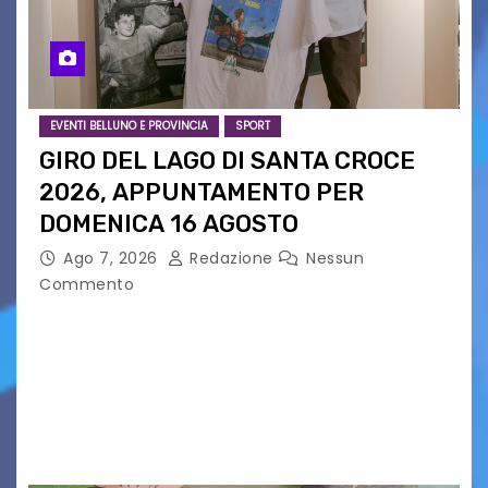
EVENTI BELLUNO E PROVINCIA
SPORT
GIRO DEL LAGO DI SANTA CROCE
2026, APPUNTAMENTO PER
DOMENICA 16 AGOSTO
Ago 7, 2026
Redazione
Nessun
Commento
Presentato ufficialmente l’evento solidaristico
proposto dal Comitato Alpago 2 Ruote &
Solidarietà, il cui ricavato andrà a Via di Natale,
Associazione Cucchini e Alpago Solidale. Sulla
maglietta, realizzata dall’artista Maria…