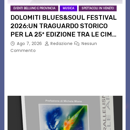
EVENTI BELLUNO E PROVINCIA
MUSICA
SPETTACOLI IN VENETO
DOLOMITI BLUES&SOUL FESTIVAL
2026:UN TRAGUARDO STORICO
PER LA 25ª EDIZIONE TRA LE CIME
PATRIMONIO UNESCO
Ago 7, 2026
Redazione
Nessun
Commento
Il Dolomiti Blues&Soul Festival celebra nel 2026
un traguardo leggendario: la sua 25ª edizione.
Un quarto di secolo di grande musica che torna
a far vibrare il cuore delle Dolomiti…