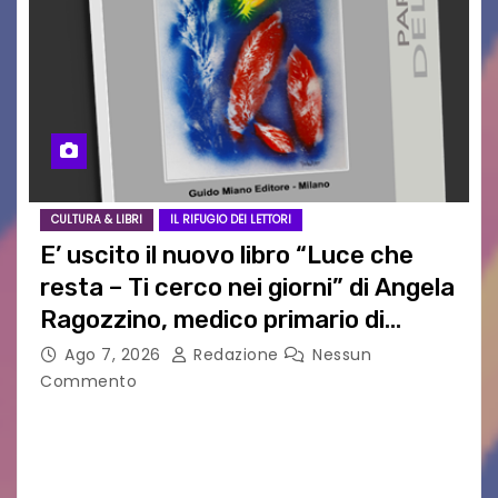
CULTURA & LIBRI
IL RIFUGIO DEI LETTORI
E’ uscito il nuovo libro “Luce che
resta – Ti cerco nei giorni” di Angela
Ragozzino, medico primario di
Capua
Ago 7, 2026
Redazione
Nessun
Commento
GUIDO MIANO EDITORE NOVITÀ EDITORIALE È
uscito il libro di poesie e fotografie: LUCE CHE
RESTA – TI CERCO NEI GIORNI di ANGELA