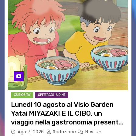
CURIOSITA'
SPETTACOLI UDINE
Lunedì 10 agosto al Visio Garden
Yatai MIYAZAKI E IL CIBO, un
viaggio nella gastronomia presente
nei film di Hayao Miyazaki!
Ago 7, 2026
Redazione
Nessun