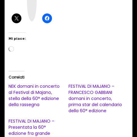
a
g
r
a
m
Mi piace:
C
a
r
i
Correlati
c
NEK domani in concerto
FESTIVAL DI MAJANO –
a
al Festival di Majano,
FRANCESCO GABBANI
stella della 60° edizione
domani in concerto,
m
della rassegna
prima star del calendario
e
della 60° edizione
n
FESTIVAL DI MAJANO –
t
Presentata la 60°
edizione fra grande
o