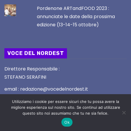
Pordenone ARTandFOOD 2023 :
annunciate le date della prossima
edizione (13-14-15 ottobre)
VOCE DEL NORDEST
Direttore Responsabile :
STEFANO SERAFINI
email : redazione@vocedelnordest.it
Registrazione Tribunale di UDINE nr. 02/2019 del
Utilizziamo i cookie per essere sicuri che tu possa avere la
migliore esperienza sul nostro sito. Se continui ad utilizzare
5.2.2019
questo sito noi assumiamo che tu ne sia felice.
Ok