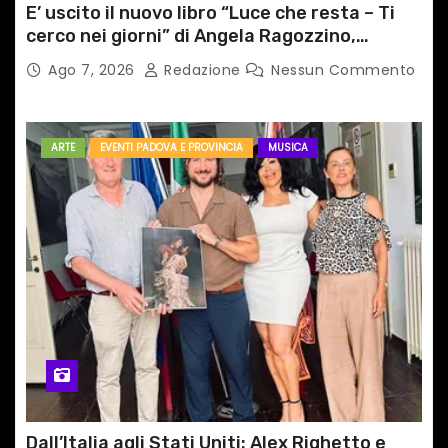
E’ uscito il nuovo libro “Luce che resta – Ti
cerco nei giorni” di Angela Ragozzino,
medico primario di Capua
Ago 7, 2026
Redazione
Nessun Commento
ARTE
EVENTI PADOVA E PROVINCIA
MUSICA
Dall’Italia agli Stati Uniti: Alex Righetto e