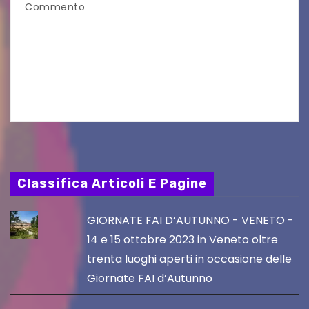
Commento
UDINE – Continuano anche nel mese di agosto
al Visio Garden Yatai gli appuntamenti con la
cucina e la cultura giapponese a cura dello
chef giappo-italiano Sai Fukayama. Lunedì 10…
Classifica Articoli E Pagine
GIORNATE FAI D’AUTUNNO - VENETO -
14 e 15 ottobre 2023 in Veneto oltre
trenta luoghi aperti in occasione delle
Giornate FAI d’Autunno