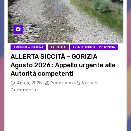
AMBIENTE & NATURA
ATTUALITA'
EVENTI GORIZIA E PROVINCIA
ALLERTA SICCITÀ – GORIZIA
Agosto 2026 : Appello urgente alle
Autorità competenti
Ago 5, 2026
Redazione
Nessun
Commento
Legambiente Gorizia APS e Legambiente
Monfalcone APS “Circolo Ignazio Zanutto”
desiderano attirare l’attenzione della
cittadinanza e delle Autorità competenti sulla
grave siccità che sta colpendo non solo le