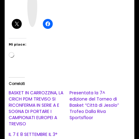
t
a
g
r
a
m
Mi piace:
C
a
r
i
Correlati
c
BASKET IN CARROZZINA, LA
Presentata la 7^
a
CRICH PDM TREVISO SI
edizione del Torneo di
RICONFERMA IN SERIE A E
Basket “Città di Jesolo”
m
SOGNA DI PORTARE I
Trofeo Dalla Riva
e
CAMPIONATI EUROPEI A
Sportsfloor
n
TREVISO
t
IL 7 E 8 SETTEMBRE IL 3°