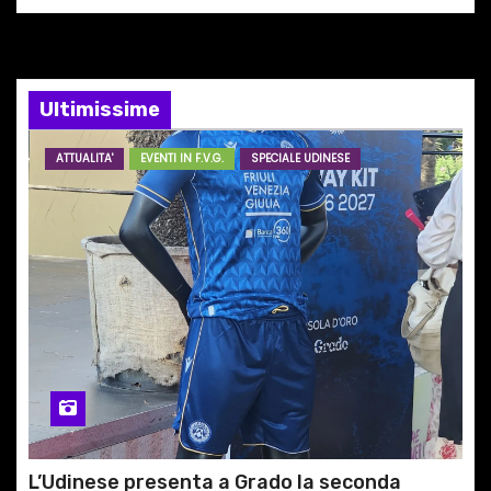
o
n
Ultimissime
e
ATTUALITA'
EVENTI IN F.V.G.
SPECIALE UDINESE
a
r
t
i
c
o
l
L’Udinese presenta a Grado la seconda