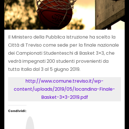
Il Ministero della Pubblica Istruzione ha scelto la
Città di Treviso come sede per la finale nazionale
dei Campionati Studenteschi di Basket 3×3, che
vedrà impegnati 200 studenti provenienti da
tutta Italia dal 3 al 5 giugno 2019.
http://www.comune.treviso.it/wp-
content/uploads/2019/05/locandina-Finale-
Basket-3×3-2019.pdf
Condividi:
I
n
s