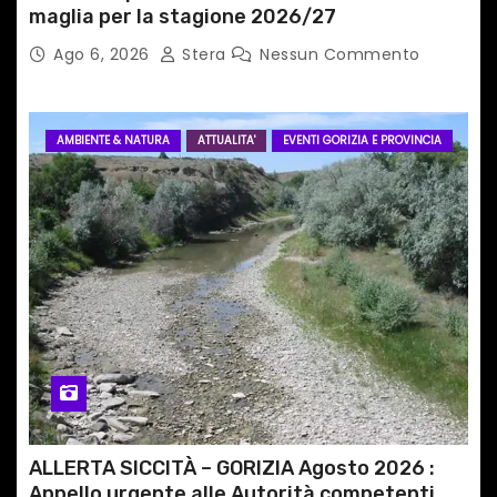
i
maglia per la stagione 2026/27
Ago 6, 2026
Stera
Nessun Commento
AMBIENTE & NATURA
ATTUALITA'
EVENTI GORIZIA E PROVINCIA
ALLERTA SICCITÀ – GORIZIA Agosto 2026 :
Appello urgente alle Autorità competenti