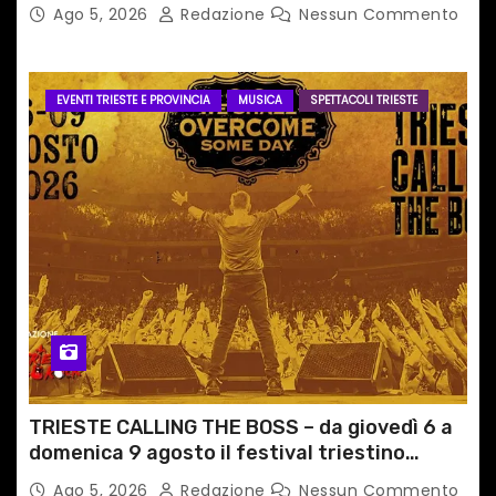
PERCORSI, FERMATE E ORARIO
Ago 5, 2026
Redazione
Nessun Commento
EVENTI TRIESTE E PROVINCIA
MUSICA
SPETTACOLI TRIESTE
TRIESTE CALLING THE BOSS – da giovedì 6 a
domenica 9 agosto il festival triestino
dedicato a Springsteen
Ago 5, 2026
Redazione
Nessun Commento