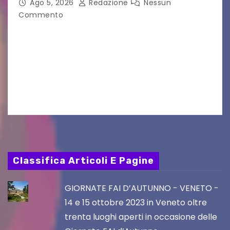
Ago 5, 2026
Redazione
Nessun
Commento
Aperta la terza e ultima call dell’anno per le
produzioni audiovisive Online gli esiti della
seconda finestra del Film Fund promosso dalla
Friuli Venezia Giulia Film Commission –
PromoTurismoFVG. Le…
Classifica Articoli E Pagine
GIORNATE FAI D’AUTUNNO - VENETO -
14 e 15 ottobre 2023 in Veneto oltre
trenta luoghi aperti in occasione delle