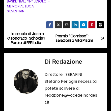
BASKETBALL “IN” JESOLO –
o
MEMORIAL LUCA
i
SILVESTRIN
n
c
o
Le scuole di Jesolo
N
Premio “Comisso” :
r
sono”Eco-Schools”!
selezioni a Villa Pisani
Parola di FEE Italia
s
a
o
v
…
Di
Redazione
i
Direttore : SERAFINI
g
Stefano Per ogni necessità
a
potete scrivere a :
redazione@vocedelnordes
z
t.it
i