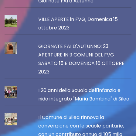
Giornate FAI d’Autunno
VILLE APERTE in FVG, Domenica 15
ottobre 2023
GIORNATE FAI D'AUTUNNO: 23
APERTURE IN 9 COMUNI DEL FVG
SABATO 15 E DOMENICA 16 OTTOBRE
2023
I 20 anni della Scuola dell'infanzia e
nido integrato "Maria Bambina" di Silea
Il Comune di Silea rinnova la
convenzione con le scuole paritarie,
con un contributo annuo di 105 mila