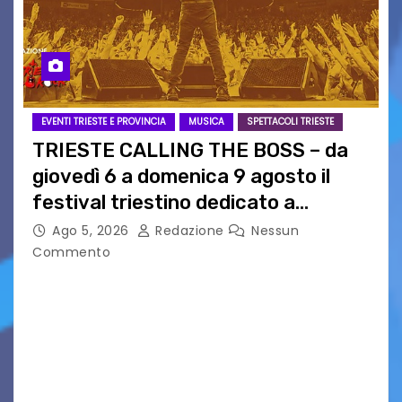
EVENTI TRIESTE E PROVINCIA
MUSICA
SPETTACOLI TRIESTE
TRIESTE CALLING THE BOSS – da
giovedì 6 a domenica 9 agosto il
festival triestino dedicato a
Springsteen
Ago 5, 2026
Redazione
Nessun
Commento
TRIESTE CALLING THE BOSS 2026
Quattordicesima Edizione Dal 6 al 9 agosto 2026
PIAZZA VERDI, SARTORIO, SAN GIUSTO,
AUSONIA… BLOOD BROTHERS, LOVESICK DUO,
BOUND FOR GLORY, RENATO TAMMI, ANTHONY
BASSO,…