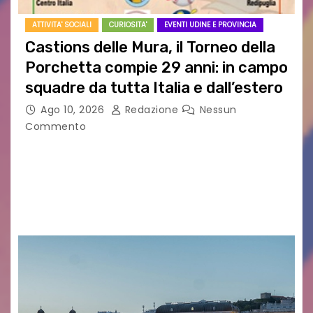
ATTIVITA' SOCIALI
CURIOSITA'
EVENTI UDINE E PROVINCIA
Castions delle Mura, il Torneo della
Porchetta compie 29 anni: in campo
squadre da tutta Italia e dall’estero
Ago 10, 2026
Redazione
Nessun
Commento
CASTIONS DELLE MURA – Il fermento è alle stelle
a Castions delle Mura, pronto ad accendersi
per la 29ª edizione del Torneo della Porchetta,
in programma il 22 e 23…