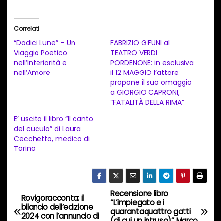
r
i
Correlati
c
“Dodici Lune” – Un
FABRIZIO GIFUNI al
a
Viaggio Poetico
TEATRO VERDI
nell’Interiorità e
PORDENONE: in esclusiva
m
nell’Amore
il 12 MAGGIO l’attore
e
propone il suo omaggio
n
a GIORGIO CAPRONI,
“FATALITÀ DELLA RIMA”
t
E’ uscito il libro “Il canto
o
del cuculo” di Laura
i
Cecchetto, medico di
n
Torino
c
o
r
Recensione libro
N
Rovigoracconta: il
s
“L’impiegato e i
bilancio dell’edizione
quarantaquattro gatti
a
2024 con l’annuncio di
o
(di cui un intruso)” Marco