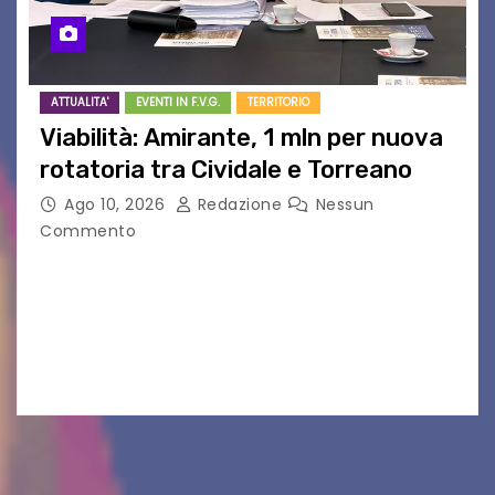
ATTUALITA'
EVENTI IN F.V.G.
TERRITORIO
Viabilità: Amirante, 1 mln per nuova
rotatoria tra Cividale e Torreano
Ago 10, 2026
Redazione
Nessun
Commento
Approvato il progetto esecutivo per la messa in
sicurezza della SR 356 e della SP 13 Udine, 10 ago
– “Con questo intervento proseguiamo il lavoro
di ammodernamento della rete…