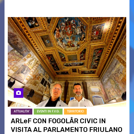
Musica/Scuola di Musica55. Ha attratto un…
ATTUALITA'
EVENTI IN F.V.G.
TERRITORIO
ARLeF CON FOGOLÂR CIVIC IN
VISITA AL PARLAMENTO FRIULANO