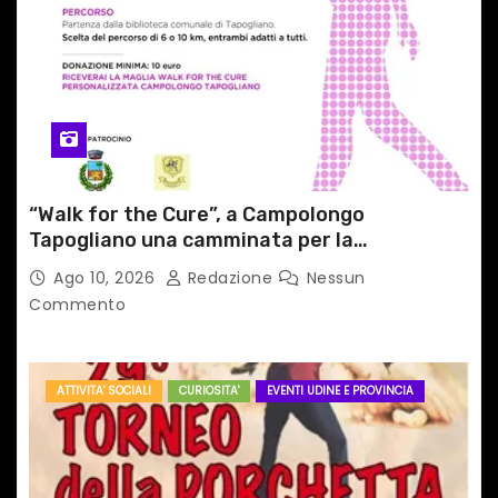
r
t
i
c
o
“Walk for the Cure”, a Campolongo
l
Tapogliano una camminata per la
prevenzione dei tumori del seno
Ago 10, 2026
Redazione
Nessun
i
Commento
ATTIVITA' SOCIALI
CURIOSITA'
EVENTI UDINE E PROVINCIA