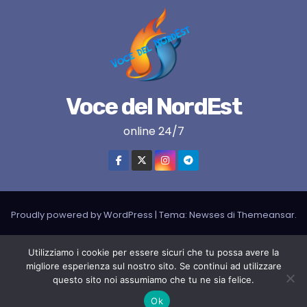
Voce del NordEst
online 24/7
Proudly powered by WordPress
|
Tema:
Newses
di
Themeansar
.
VNE su instagram
VNE su Twitter
VNE su FB
Blogger
Utilizziamo i cookie per essere sicuri che tu possa avere la
migliore esperienza sul nostro sito. Se continui ad utilizzare
LIVE RADIO
RADIONORDEST
Il mio account
questo sito noi assumiamo che tu ne sia felice.
SPORT FURLAN PAR FURLAN – In collaborazione con A.S.F.
Ok