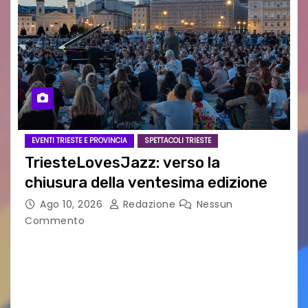
EVENTI TRIESTE E PROVINCIA
SPETTACOLI TRIESTE
TriesteLovesJazz: verso la
chiusura della ventesima edizione
Ago 10, 2026
Redazione
Nessun
Commento
Si avvia al termine la ventesima edizione del
Festival Internazionale TriesteLovesJazz,
promosso dal Comune di Trieste nell’ambito di
“TriesteEstate” e organizzato dalla Casa della