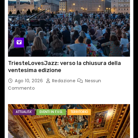
TriesteLovesJazz: verso la chiusura della
ventesima edizione
Ago 10, 2026
Redazione
Nessun
Commento
ATTUALITA'
EVENTI IN F.V.G.
TERRITORIO