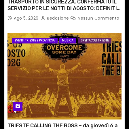
TRASPORTO IN SICUREZZA, CONFERMATO IL
SERVIZIO PER LE NOTTI DI AGOSTO: DEFINITI
PERCORSI, FERMATE E ORARIO
Ago 5, 2026
Redazione
Nessun Commento
EVENTI TRIESTE E PROVINCIA
MUSICA
SPETTACOLI TRIESTE
TRIESTE CALLING THE BOSS – da giovedì 6 a