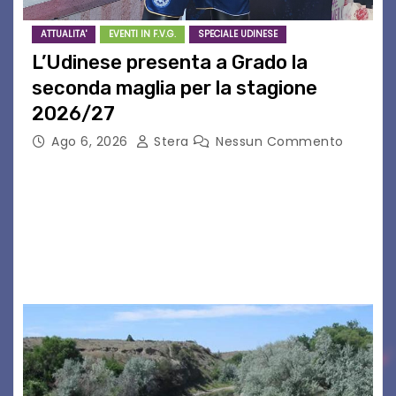
ATTUALITA'
EVENTI IN F.V.G.
SPECIALE UDINESE
L’Udinese presenta a Grado la
seconda maglia per la stagione
2026/27
Ago 6, 2026
Stera
Nessun Commento
GRADO – È stata la splendida cornice di Grado
a ospitare la presentazione della nuova
seconda maglia dell’Udinese per la stagione
2026/27. Un evento che ha richiamato
istituzioni, addetti ai…