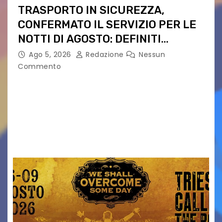
TRASPORTO IN SICUREZZA,
CONFERMATO IL SERVIZIO PER LE
NOTTI DI AGOSTO: DEFINITI
PERCORSI, FERMATE E ORARIO
Ago 5, 2026
Redazione
Nessun
Commento
Venerdì 7 agosto la prima corsa, obiettivo
ridurre i rischi legati agli spostamenti notturni
Torna il servizio di trasporto notturno dedicato
ai collegamenti con i principali locali di
intrattenimento di…