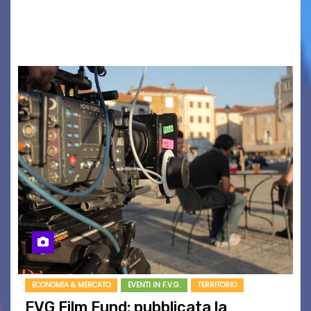
BOUND FOR GLORY, RENATO TAMMI, ANTHONY
BASSO,…
ECONOMIA & MERCATO
EVENTI IN F.V.G.
TERRITORIO
FVG Film Fund: pubblicata la