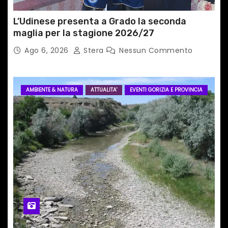
i
L’Udinese presenta a Grado la seconda
maglia per la stagione 2026/27
Ago 6, 2026
Stera
Nessun Commento
AMBIENTE & NATURA
ATTUALITA'
EVENTI GORIZIA E PROVINCIA