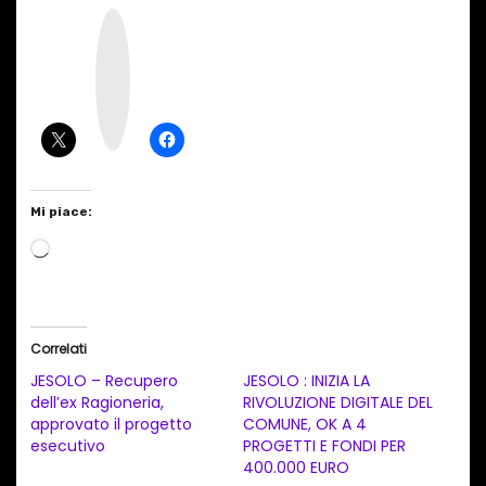
I
n
s
t
a
g
r
a
m
Mi piace:
C
a
r
i
Correlati
c
JESOLO – Recupero
JESOLO : INIZIA LA
a
dell’ex Ragioneria,
RIVOLUZIONE DIGITALE DEL
approvato il progetto
COMUNE, OK A 4
m
esecutivo
PROGETTI E FONDI PER
e
400.000 EURO