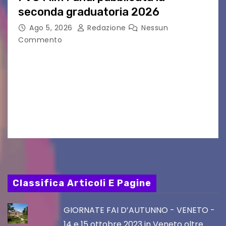
seconda graduatoria 2026
Ago 5, 2026
Redazione
Nessun
Commento
Aperta la terza e ultima call dell’anno per le
produzioni audiovisive Online gli esiti della
seconda finestra del Film Fund promosso dalla
Friuli Venezia Giulia Film Commission –
PromoTurismoFVG. Le…
Classifica Articoli E Pagine
GIORNATE FAI D’AUTUNNO - VENETO -
14 e 15 ottobre 2023 in Veneto oltre