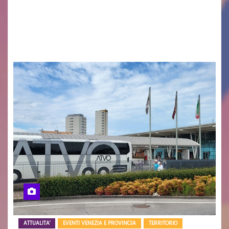
cittadinanza e delle Autorità competenti sulla
grave siccità che sta colpendo non solo le
campagne e…
ATTUALITA'
EVENTI VENEZIA E PROVINCIA
TERRITORIO