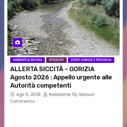
AMBIENTE & NATURA
ATTUALITA'
EVENTI GORIZIA E PROVINCIA
ALLERTA SICCITÀ – GORIZIA
Agosto 2026 : Appello urgente alle
Autorità competenti
Ago 5, 2026
Redazione
Nessun
Commento
Legambiente Gorizia APS e Legambiente
Monfalcone APS “Circolo Ignazio Zanutto”
desiderano attirare l’attenzione della