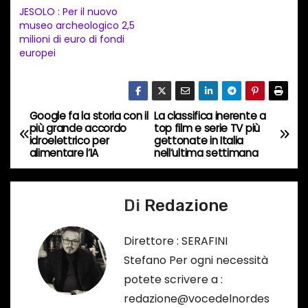
n
JESOLO : Per il nuovo
t
museo archeologico 2,5
milioni di euro di fondi
o
europei
i
n
c
Google fa la storia con il
La classifica inerente a
o
N
più grande accordo
top film e serie TV più
r
idroelettrico per
gettonate in Italia
a
alimentare l’IA
nell’ultima settimana
s
o
v
…
Di
Redazione
i
g
Direttore : SERAFINI
Stefano Per ogni necessità
a
potete scrivere a :
z
redazione@vocedelnordes