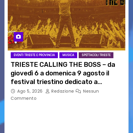
EVENTI TRIESTE E PROVINCIA
MUSICA
SPETTACOLI TRIESTE
TRIESTE CALLING THE BOSS – da
giovedì 6 a domenica 9 agosto il
festival triestino dedicato a
Springsteen
Ago 5, 2026
Redazione
Nessun
Commento
TRIESTE CALLING THE BOSS 2026
Quattordicesima Edizione Dal 6 al 9 agosto 2026
PIAZZA VERDI, SARTORIO, SAN GIUSTO,
AUSONIA… BLOOD BROTHERS, LOVESICK DUO,