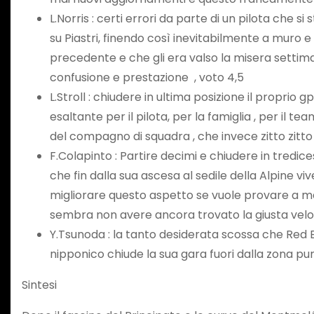
L.Norris : certi errori da parte di un pilota ch
su Piastri, finendo così inevitabilmente a muro e 
precedente e che gli era valso la misera settima 
confusione e prestazione , voto 4,5
L.Stroll : chiudere in ultima posizione il proprio
esaltante per il pilota, per la famiglia , per il t
del compagno di squadra , che invece zitto zitto co
F.Colapinto : Partire decimi e chiudere in tredic
che fin dalla sua ascesa al sedile della Alpine v
migliorare questo aspetto se vuole provare a man
sembra non avere ancora trovato la giusta veloc
Y.Tsunoda : la tanto desiderata scossa che Red Bu
nipponico chiude la sua gara fuori dalla zona pun
Sintesi