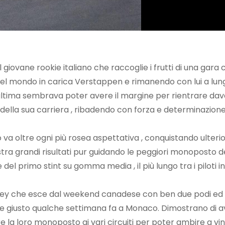
l giovane rookie italiano che raccoglie i frutti di una gara 
el mondo in carica Verstappen e rimanendo con lui a lungo
l’ultima sembrava poter avere il margine per rientrare dava
della sua carriera , ribadendo con forza e determinazione 
o va oltre ogni più rosea aspettativa , conquistando ulteri
a grandi risultati pur guidando le peggiori monoposto deg
 del primo stint su gomma media , il più lungo tra i piloti 
kley che esce dal weekend canadese con ben due podi ed u
rte giusto qualche settimana fa a Monaco. Dimostrano di av
e la loro monoposto ai vari circuiti per poter ambire a vi