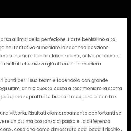
corsa ai limiti della perfezione. Parte benissimo a tal
 nel tentativo di insidiare la seconda posizione.
nti al numero 1 della classe regina , salvo poi doversi
i risultati che aveva già ottenuto in maniera
ori punti per il suo team e facendolo con grande
li ultimi anni e questo basta a testimoniare la stoffa
in pista, ma soprattutto buono il recupero di ben tre
na vittoria. Risultati clamorosamente confortanti se
ere un ottima costanza di passo e , a differenza
ncere , cosa che come dimostrato oggi paga il rischio ,