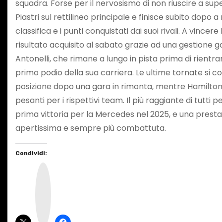
squadra. Forse per il nervosismo di non riuscire a supe
Piastri sul rettilineo principale e finisce subito dop
classifica e i punti conquistati dai suoi rivali. A vin
risultato acquisito al sabato grazie ad una gestione
Antonelli, che rimane a lungo in pista prima di rientr
primo podio della sua carriera. Le ultime tornate si co
posizione dopo una gara in rimonta, mentre Hamilton 
pesanti per i rispettivi team. Il più raggiante di tutt
prima vittoria per la Mercedes nel 2025, e una prestaz
apertissima e sempre più combattuta.
Condividi:
I
n
s
t
a
g
r
a
m