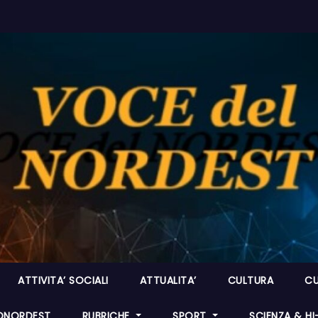
ATTIVITA’ SOCIALI
ATTUALITA’
CULTURA
CU
ONORDEST
RUBRICHE
SPORT
SCIENZA & H