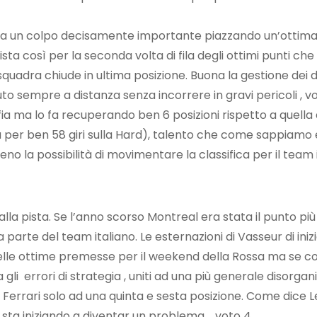
lta un colpo decisamente importante piazzando un’ottima s
ista così per la seconda volta di fila degli ottimi punti che
dra chiude in ultima posizione. Buona la gestione dei du
uto sempre a distanza senza incorrere in gravi pericoli , vo
uffia ma lo fa recuperando ben 6 posizioni rispetto a quella
ira per ben 58 giri sulla Hard), talento che come sappiamo
lmeno la possibilità di movimentare la classifica per il team 
alla pista. Se l’anno scorso Montreal era stata il punto più
te del team italiano. Le esternazioni di Vasseur di inizio 
lle ottime premesse per il weekend della Rossa ma se conf
a gli errori di strategia , uniti ad una più generale disorg
lla Ferrari solo ad una quinta e sesta posizione. Come dic
ta iniziando a diventar un problema , voto 4