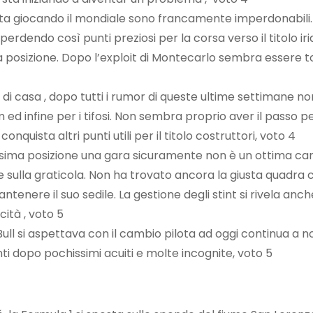
e si sta giocando il mondiale sono francamente imperdonabi
perdendo così punti preziosi per la corsa verso il titolo iri
posizione. Dopo l’exploit di Montecarlo sembra essere torn
 gp di casa , dopo tutti i rumor di queste ultime settimane
eam ed infine per i tifosi. Non sembra proprio aver il passo 
nquista altri punti utili per il titolo costruttori, voto 4
esima posizione una gara sicuramente non è un ottima carto
ive sulla graticola. Non ha trovato ancora la giusta quadr
tenere il suo sedile. La gestione degli stint si rivela a
ità , voto 5
ll si aspettava con il cambio pilota ad oggi continua a no
ti dopo pochissimi acuiti e molte incognite, voto 5