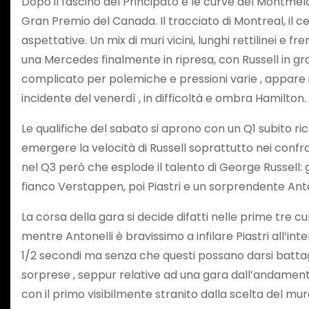
Dopo il fascino del Principato e le curve del Montmeló,
Gran Premio del Canada. Il tracciato di Montreal, il c
aspettative. Un mix di muri vicini, lunghi rettilinei 
una Mercedes finalmente in ripresa, con Russell in g
complicato per polemiche e pressioni varie , appare 
incidente del venerdì , in difficoltà e ombra Hamilton
Le qualifiche del sabato si aprono con un Q1 subito ri
emergere la velocità di Russell soprattutto nei confron
nel Q3 però che esplode il talento di George Russell: g
fianco Verstappen, poi Piastri e un sorprendente Anto
La corsa della gara si decide difatti nelle prime tre c
mentre Antonelli è bravissimo a infilare Piastri all’int
1/2 secondi ma senza che questi possano darsi battagl
sorprese , seppur relative ad una gara dall’andamento
con il primo visibilmente stranito dalla scelta del m