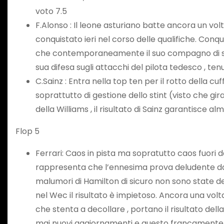
voto 7.5
F.Alonso : Il leone asturiano batte ancora un vo
conquistato ieri nel corso delle qualifiche. Conqu
che contemporaneamente il suo compagno di squa
sua difesa sugli attacchi del pilota tedesco , ten
C.Sainz : Entra nella top ten per il rotto della c
soprattutto di gestione dello stint (visto che g
della Williams , il risultato di Sainz garantisce a
Flop 5
Ferrari: Caos in pista ma sopratutto caos fuori d
rappresenta che l’ennesima prova deludente da par
malumori di Hamilton di sicuro non sono state de
nel Wec il risultato è impietoso. Ancora una volt
che stenta a decollare , portano il risultato de
mai nuovi aggiornamenti e questo francamente s