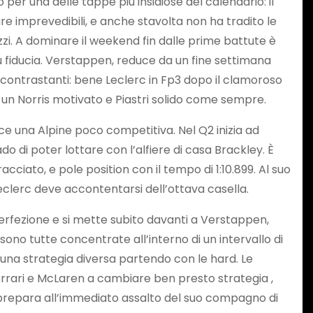
per una delle tappe più insidiose del calendario: il
re imprevedibili, e anche stavolta non ha tradito le
ezzi. A dominare il weekend fin dalle prime battute è
 fiducia. Verstappen, reduce da un fine settimana
contrastanti: bene Leclerc in Fp3 dopo il clamoroso
n un Norris motivato e Piastri solido come sempre.
ice una Alpine poco competitiva. Nel Q2 inizia ad
do di poter lottare con l’alfiere di casa Brackley. È
cciato, e pole position con il tempo di 1:10.899. Al suo
eclerc deve accontentarsi dell’ottava casella.
 perfezione e si mette subito davanti a Verstappen,
 sono tutte concentrate all’interno di un intervallo di
 una strategia diversa partendo con le hard. Le
Ferrari e McLaren a cambiare ben presto strategia ,
i prepara all’immediato assalto del suo compagno di