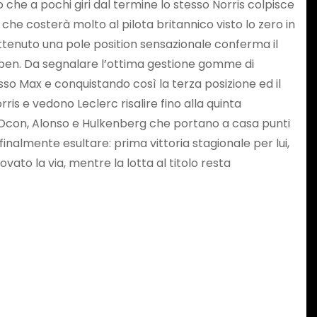
o che a pochi giri dal termine lo stesso Norris colpisce
che costerà molto al pilota britannico visto lo zero in
r ottenuto una pole position sensazionale conferma il
ppen. Da segnalare l’ottima gestione gomme di
sso Max e conquistando così la terza posizione ed il
ris e vedono Leclerc risalire fino alla quinta
e Ocon, Alonso e Hulkenberg che portano a casa punti
finalmente esultare: prima vittoria stagionale per lui,
ato la via, mentre la lotta al titolo resta