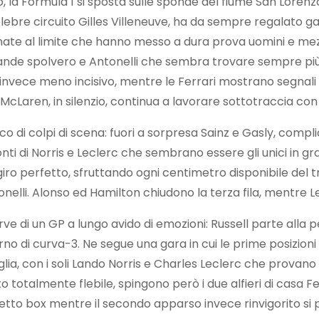
 la Formula 1 si sposta sulle sponde del fiume San Lorenzo 
elebre circuito Gilles Villeneuve, ha da sempre regalato ga
e frenate al limite che hanno messo a dura prova uomini e m
rande spolvero e Antonelli che sembra trovare sempre più
invece meno incisivo, mentre le Ferrari mostrano segnali 
. McLaren, in silenzio, continua a lavorare sottotraccia co
cco di colpi di scena: fuori a sorpresa Sainz e Gasly, compl
ti di Norris e Leclerc che sembrano essere gli unici in gra
iro perfetto, sfruttando ogni centimetro disponibile del tra
nelli. Alonso ed Hamilton chiudono la terza fila, mentre L
urve di un GP a lungo avido di emozioni: Russell parte alla
erno di curva-3. Ne segue una gara in cui le prime posizioni
ia, con i soli Lando Norris e Charles Leclerc che provano
 totalmente flebile, spingono però i due alfieri di casa 
uretto box mentre il secondo apparso invece rinvigorito s