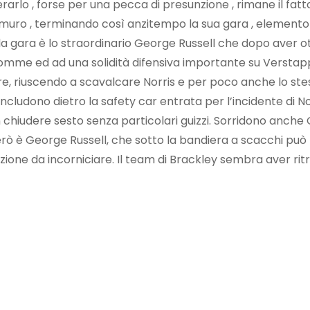
rarlo , forse per una pecca di presunzione , rimane il fatt
o a muro , terminando così anzitempo la sua gara , elemento 
cere la gara è lo straordinario George Russell che dopo ave
 gomme ed ad una solidità difensiva importante su Versta
are, riuscendo a scavalcare Norris e per poco anche lo ste
ncludono dietro la safety car entrata per l’incidente di Nor
chiudere sesto senza particolari guizzi. Sorridono anch
i però è George Russell, che sotto la bandiera a scacchi può 
ione da incorniciare. Il team di Brackley sembra aver ritrov