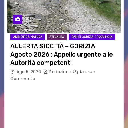
AMBIENTE & NATURA
ATTUALITA'
EVENTI GORIZIA E PROVINCIA
ALLERTA SICCITÀ – GORIZIA
Agosto 2026 : Appello urgente alle
Autorità competenti
Ago 5, 2026
Redazione
Nessun
Commento
Legambiente Gorizia APS e Legambiente
Monfalcone APS “Circolo Ignazio Zanutto”
desiderano attirare l’attenzione della
cittadinanza e delle Autorità competenti sulla
grave siccità che sta colpendo non solo le
campagne e…