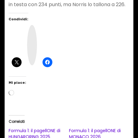
in testa con 234 punti, ma Norris lo tallona a 226.
Condividi:
I
n
s
t
a
g
r
a
m
Mi piace:
C
a
r
i
Correlati
c
Formula 1: il pagellONE di
Formula 1: il pagellONE di
a
HUNGARORING 2025
MONACO 2026