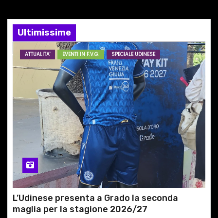
o
Ultimissime
n
ATTUALITA'
EVENTI IN F.V.G.
SPECIALE UDINESE
e
a
r
t
i
c
o
L’Udinese presenta a Grado la seconda
l
maglia per la stagione 2026/27