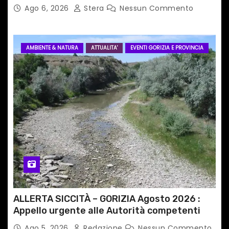
i
Ago 6, 2026
Stera
Nessun Commento
AMBIENTE & NATURA
ATTUALITA'
EVENTI GORIZIA E PROVINCIA
ALLERTA SICCITÀ – GORIZIA Agosto 2026 :
Appello urgente alle Autorità competenti
Ago 5, 2026
Redazione
Nessun Commento