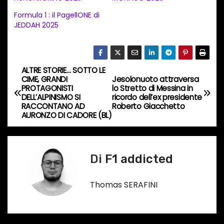
m
Formula 1 : il PagellONE di
e
JEDDAH 2025
n
t
o
ALTRE STORIE… SOTTO LE
N
i
CIME, GRANDI
Jesolonuoto attraversa
PROTAGONISTI
lo Stretto di Messina in
a
n
DELL’ALPINISMO SI
ricordo dell’ex presidente
RACCONTANO AD
Roberto Giacchetto
c
v
AURONZO DI CADORE (BL)
o
i
r
s
g
Di
F1 addicted
o
a
…
Thomas SERAFINI
z
i