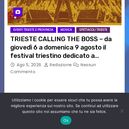
EVENTI TRIESTE E PROVINCIA
MUSICA
SPETTACOLI TRIESTE
TRIESTE CALLING THE BOSS – da
giovedì 6 a domenica 9 agosto il
festival triestino dedicato a
Springsteen
Ago 5, 2026
Redazione
Nessun
Commento
TRIESTE CALLING THE BOSS 2026
Quattordicesima Edizione Dal 6 al 9 agosto 2026
PIAZZA VERDI, SARTORIO, SAN GIUSTO,
Utilizziamo i cookie per essere sicuri che tu possa avere la
AUSONIA… BLOOD BROTHERS, LOVESICK DUO,
migliore esperienza sul nostro sito. Se continui ad utilizzare
BOUND FOR GLORY, RENATO TAMMI, ANTHONY
questo sito noi assumiamo che tu ne sia felice.
BASSO,…
Ok