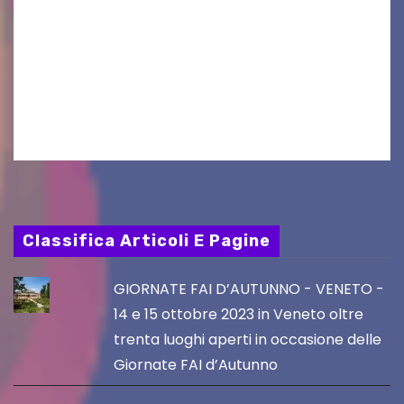
Quattordicesima Edizione Dal 6 al 9 agosto 2026
PIAZZA VERDI, SARTORIO, SAN GIUSTO,
AUSONIA… BLOOD BROTHERS, LOVESICK DUO,
BOUND FOR GLORY, RENATO TAMMI, ANTHONY
BASSO,…
Classifica Articoli E Pagine
GIORNATE FAI D’AUTUNNO - VENETO -
14 e 15 ottobre 2023 in Veneto oltre
trenta luoghi aperti in occasione delle
Giornate FAI d’Autunno