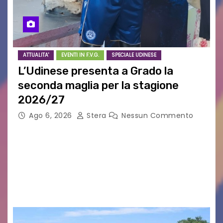
ATTUALITA'
EVENTI IN F.V.G.
SPECIALE UDINESE
L’Udinese presenta a Grado la
seconda maglia per la stagione
2026/27
Ago 6, 2026
Stera
Nessun Commento
GRADO – È stata la splendida cornice di Grado
a ospitare la presentazione della nuova
seconda maglia dell’Udinese per la stagione
2026/27. Un evento che ha richiamato
istituzioni, addetti ai…