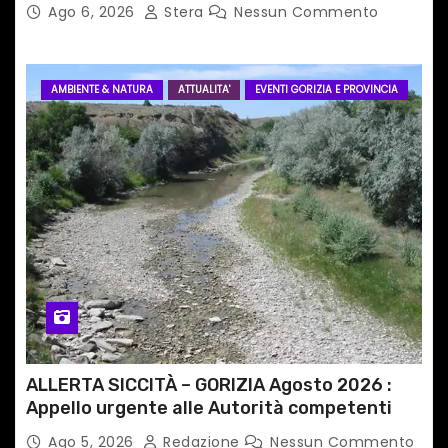
Ago 6, 2026
Stera
Nessun Commento
AMBIENTE & NATURA
ATTUALITA'
EVENTI GORIZIA E PROVINCIA
ALLERTA SICCITÀ – GORIZIA Agosto 2026 :
Appello urgente alle Autorità competenti
Ago 5, 2026
Redazione
Nessun Commento