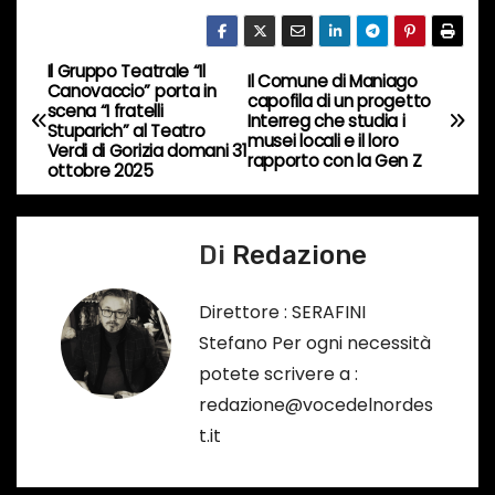
c
o
Il Gruppo Teatrale “Il
N
Il Comune di Maniago
r
Canovaccio” porta in
capofila di un progetto
scena “I fratelli
s
a
Interreg che studia i
Stuparich” al Teatro
musei locali e il loro
o
Verdi di Gorizia domani 31
rapporto con la Gen Z
v
ottobre 2025
…
i
Di
Redazione
g
a
Direttore : SERAFINI
Stefano Per ogni necessità
z
potete scrivere a :
i
redazione@vocedelnordes
t.it
o