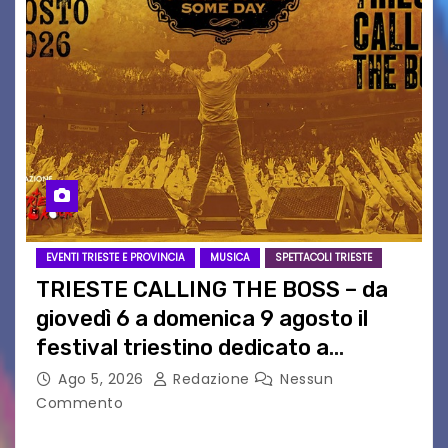
EVENTI TRIESTE E PROVINCIA
MUSICA
SPETTACOLI TRIESTE
TRIESTE CALLING THE BOSS – da
giovedì 6 a domenica 9 agosto il
festival triestino dedicato a
Springsteen
Ago 5, 2026
Redazione
Nessun
Commento
TRIESTE CALLING THE BOSS 2026