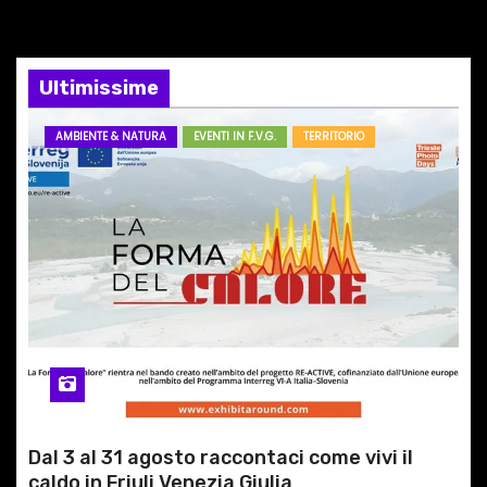
n
e
Ultimissime
a
r
AMBIENTE & NATURA
EVENTI IN F.V.G.
TERRITORIO
t
i
c
o
l
i
Dal 3 al 31 agosto raccontaci come vivi il
caldo in Friuli Venezia Giulia