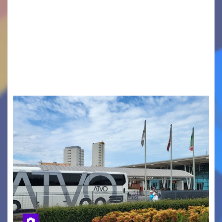
Legambiente Gorizia APS e Legambiente
Monfalcone APS “Circolo Ignazio Zanutto”
desiderano attirare l’attenzione della
cittadinanza e delle Autorità competenti sulla
grave siccità che sta colpendo non solo le
campagne e…