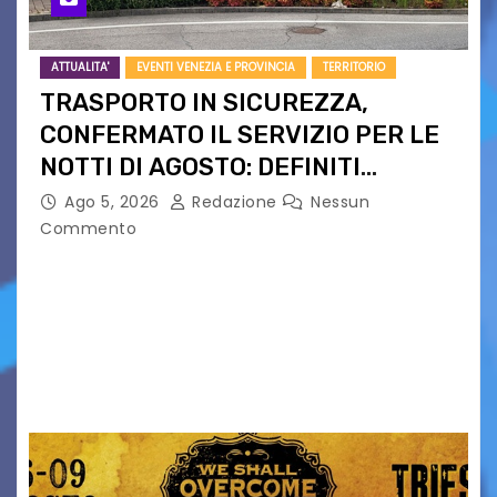
ATTUALITA'
EVENTI VENEZIA E PROVINCIA
TERRITORIO
TRASPORTO IN SICUREZZA,
CONFERMATO IL SERVIZIO PER LE
NOTTI DI AGOSTO: DEFINITI
PERCORSI, FERMATE E ORARIO
Ago 5, 2026
Redazione
Nessun
Commento
Venerdì 7 agosto la prima corsa, obiettivo
ridurre i rischi legati agli spostamenti notturni
Torna il servizio di trasporto notturno dedicato
ai collegamenti con i principali locali di
intrattenimento di…