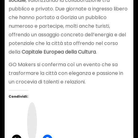
sociale
, valorizzando la collaborazione tra
pubblico e privato. Due giornate a ingresso libero
che hanno portato a Gorizia un pubblico
numeroso e partecipe, molti anche turisti,
offrendo un assaggio concreto dell’energia e del
potenziale che la città sta offrendo nel corso
della
Capitale Europea della Cultura
.
GO Makers si conferma coì un evento che sa
trasformare la città con eleganza e passione in
un crocevia di talenti e relazioni.
Condividi:
I
n
s
t
a
g
r
a