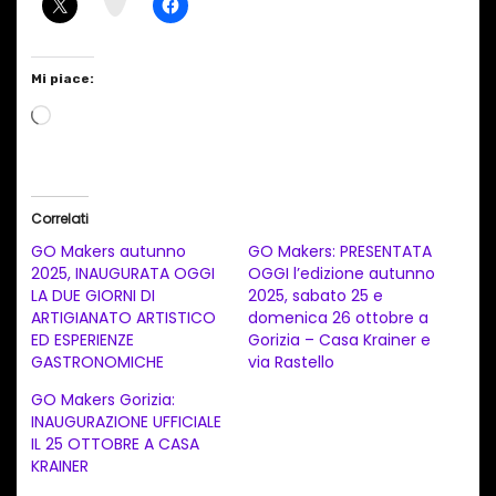
m
Mi piace:
C
a
r
i
Correlati
c
GO Makers autunno
GO Makers: PRESENTATA
a
2025, INAUGURATA OGGI
OGGI l’edizione autunno
LA DUE GIORNI DI
2025, sabato 25 e
m
ARTIGIANATO ARTISTICO
domenica 26 ottobre a
e
ED ESPERIENZE
Gorizia – Casa Krainer e
n
GASTRONOMICHE
via Rastello
t
GO Makers Gorizia:
INAUGURAZIONE UFFICIALE
o
IL 25 OTTOBRE A CASA
i
KRAINER
n