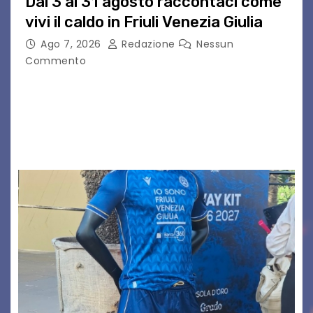
Dal 3 al 31 agosto raccontaci come
vivi il caldo in Friuli Venezia Giulia
Ago 7, 2026
Redazione
Nessun
Commento
Al via la raccolta dei dati per il progetto “La
Forma del Calore” in Friuli Venezia Giulia
Partecipa anche tu: dal 3 al 31 agosto 2026,
ovunque ti trovi in…