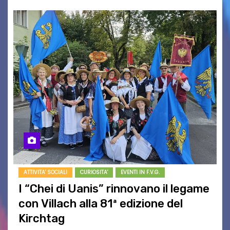
ATTIVITA' SOCIALI
CURIOSITA'
EVENTI IN F.V.G.
I “Chei di Uanis” rinnovano il legame
con Villach alla 81ª edizione del
Kirchtag