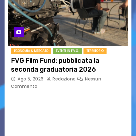
ECONOMIA & MERCATO
EVENTI IN F.V.G.
TERRITORIO
FVG Film Fund: pubblicata la
seconda graduatoria 2026
Ago 5, 2026
Redazione
Nessun
Commento
Aperta la terza e ultima call dell’anno per le
produzioni audiovisive Online gli esiti della
seconda finestra del Film Fund promosso dalla
Friuli Venezia Giulia Film Commission –
PromoTurismoFVG. Le…