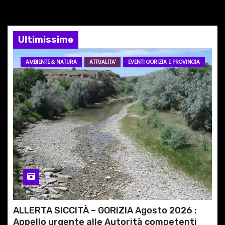
n
e
Ultimissime
a
AMBIENTE & NATURA
ATTUALITA'
EVENTI GORIZIA E PROVINCIA
r
t
i
c
o
l
i
ALLERTA SICCITÀ – GORIZIA Agosto 2026 :
Appello urgente alle Autorità competenti