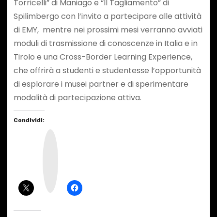
Torricelli” di Maniago e “Il Tagliamento” di
Spilimbergo con l’invito a partecipare alle attività
di EMY, mentre nei prossimi mesi verranno avviati
moduli di trasmissione di conoscenze in Italia e in
Tirolo e una Cross-Border Learning Experience,
che offrirà a studenti e studentesse l’opportunità
di esplorare i musei partner e di sperimentare
modalità di partecipazione attiva.
Condividi:
I
n
s
t
a
g
r
a
m