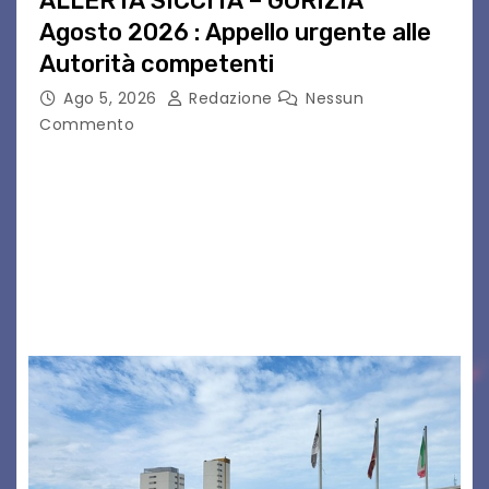
ALLERTA SICCITÀ – GORIZIA
Agosto 2026 : Appello urgente alle
Autorità competenti
Ago 5, 2026
Redazione
Nessun
Commento
Legambiente Gorizia APS e Legambiente
Monfalcone APS “Circolo Ignazio Zanutto”
desiderano attirare l’attenzione della
cittadinanza e delle Autorità competenti sulla
grave siccità che sta colpendo non solo le
campagne e…