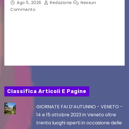
Ago 5, 2026
Redazione
Nessun
Commento
VILLACO/JANNIS – Anche quest’anno il gruppo
folkloristico “Chei di Uanis” ha rinnovato la sua
tradizione prendendo parte al Villacher
Kirchtag, la festa popolare e dei costumi
tradizionali più grande d’Austria.…
Classifica Articoli E Pagine
GIORNATE FAI D’AUTUNNO - VENETO -
14 e 15 ottobre 2023 in Veneto oltre
trenta luoghi aperti in occasione delle