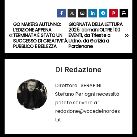
r
s
o
GO MAKERS AUTUNNO:
GIORNATA DELLA LETTURA
N
…
L’EDIZIONE APPENA
2025: domani OLTRE 100
TERMINATA È STATO UN
EVENTI, da Trieste a
a
SUCCESSO DI CREATIVITÀ,
Udine, da Gorizia a
PUBBLICO E BELLEZZA
Pordenone
v
i
Di
Redazione
g
Direttore : SERAFINI
a
Stefano Per ogni necessità
potete scrivere a :
z
redazione@vocedelnordes
i
t.it
o