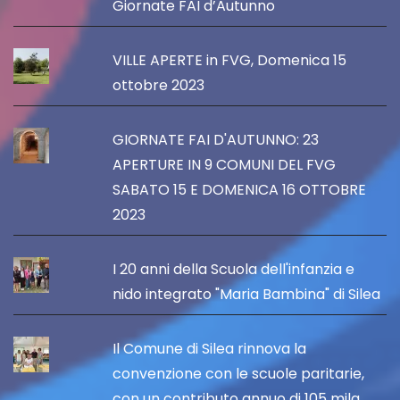
Giornate FAI d’Autunno
VILLE APERTE in FVG, Domenica 15
ottobre 2023
GIORNATE FAI D'AUTUNNO: 23
APERTURE IN 9 COMUNI DEL FVG
SABATO 15 E DOMENICA 16 OTTOBRE
2023
I 20 anni della Scuola dell'infanzia e
nido integrato "Maria Bambina" di Silea
Il Comune di Silea rinnova la
convenzione con le scuole paritarie,
con un contributo annuo di 105 mila