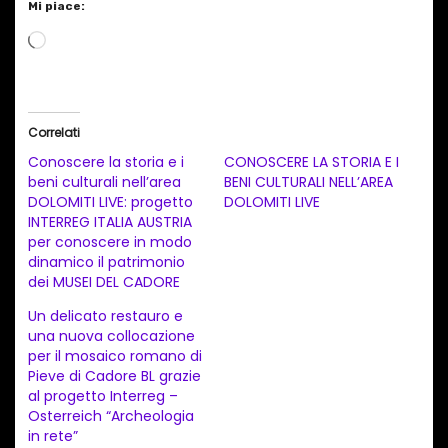
Mi piace:
C
a
r
i
Correlati
c
Conoscere la storia e i
CONOSCERE LA STORIA E I
a
beni culturali nell’area
BENI CULTURALI NELL’AREA
DOLOMITI LIVE: progetto
DOLOMITI LIVE
m
INTERREG ITALIA AUSTRIA
e
per conoscere in modo
n
dinamico il patrimonio
dei MUSEI DEL CADORE
t
Un delicato restauro e
o
una nuova collocazione
i
per il mosaico romano di
n
Pieve di Cadore BL grazie
al progetto Interreg –
c
Osterreich “Archeologia
o
in rete”