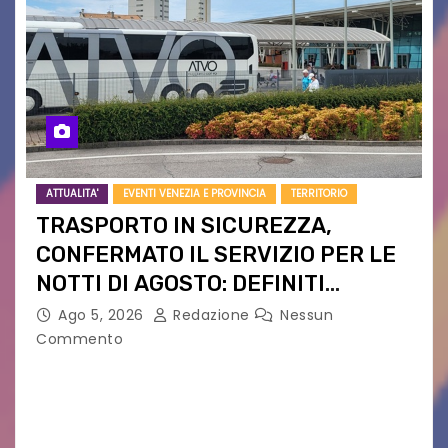
ATTUALITA'
EVENTI VENEZIA E PROVINCIA
TERRITORIO
TRASPORTO IN SICUREZZA,
CONFERMATO IL SERVIZIO PER LE
NOTTI DI AGOSTO: DEFINITI
PERCORSI, FERMATE E ORARIO
Ago 5, 2026
Redazione
Nessun
Commento
Venerdì 7 agosto la prima corsa, obiettivo
ridurre i rischi legati agli spostamenti notturni
Torna il servizio di trasporto notturno dedicato