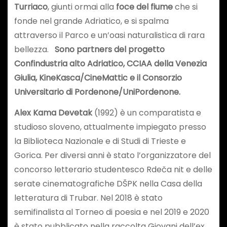
Turriaco
, giunti ormai alla
foce del fiume
che si
fonde nel grande Adriatico, e si spalma
attraverso il Parco e un’oasi naturalistica di rara
bellezza.
Sono partners del progetto
Confindustria alto Adriatico, CCIAA della Venezia
Giulia, KineKasca/CineMattic e il Consorzio
Universitario di Pordenone/UniPordenone.
Alex Kama Devetak
(1992) è un comparatista e
studioso sloveno, attualmente impiegato presso
la Biblioteca Nazionale e di Studi di Trieste e
Gorica. Per diversi anni è stato l’organizzatore del
concorso letterario studentesco Rdeča nit e delle
serate cinematografiche DŠPK nella Casa della
letteratura di Trubar. Nel 2018 è stato
semifinalista al Torneo di poesia e nel 2019 e 2020
è stato pubblicato nella raccolta Giovani dell’ex