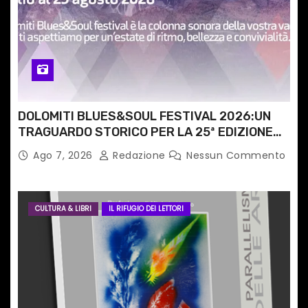
o
l
i
DOLOMITI BLUES&SOUL FESTIVAL 2026:UN
TRAGUARDO STORICO PER LA 25ª EDIZIONE
TRA LE CIME PATRIMONIO UNESCO
Ago 7, 2026
Redazione
Nessun Commento
CULTURA & LIBRI
IL RIFUGIO DEI LETTORI