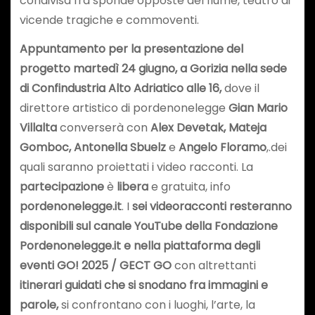
condivisa fra sponde opposte del fiume, teatro di
vicende tragiche e commoventi.
Appuntamento per la presentazione del
progetto martedì 24 giugno, a Gorizia nella sede
di Confindustria Alto Adriatico alle 16,
dove il
direttore artistico di pordenonelegge
Gian Mario
Villalta
converserà con
Alex Devetak, Mateja
Gomboc, Antonella Sbuelz
e
Angelo Floramo
,.dei
quali saranno proiettati i video racconti. La
partecipazione
è
libera
e gratuita, info
pordenonelegge.it
. I
sei videoracconti resteranno
disponibili sul canale YouTube della Fondazione
Pordenonelegge.it e nella piattaforma degli
eventi GO! 2025 / GECT GO
con altrettanti
itinerari guidati che si snodano fra immagini e
parole,
si confrontano con i luoghi, l’arte, la