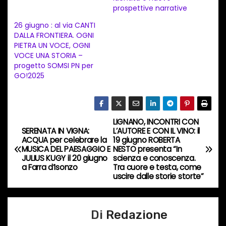
prospettive narrative
t
26 giugno : al via CANTI
o
DALLA FRONTIERA. OGNI
i
PIETRA UN VOCE, OGNI
n
VOCE UNA STORIA –
progetto SOMSI PN per
c
GO!2025
o
r
s
LIGNANO, INCONTRI CON
N
o
SERENATA IN VIGNA:
L’AUTORE E CON IL VINO: il
…
ACQUA per celebrare la
19 giugno ROBERTA
a
MUSICA DEL PAESAGGIO E
NESTO presenta “In
JULIUS KUGY il 20 giugno
scienza e conoscenza.
v
a Farra d’Isonzo
Tra cuore e testa, come
uscire dalle storie storte”
i
g
Di
Redazione