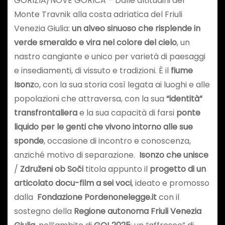
GORIZIA/NOVE GORICA – Dalle altitudini del
Monte Travnik alla costa adriatica del Friuli
Venezia Giulia:
un alveo sinuoso che risplende in
verde smeraldo e vira nel colore del cielo
, un
nastro cangiante e unico per varietà di paesaggi
e insediamenti, di vissuto e tradizioni. È il
fiume
Isonz
o, con la sua storia così legata ai luoghi e alle
popolazioni che attraversa, con la sua
“identità”
transfrontaliera
e la sua capacità di farsi
ponte
liquido per le genti che vivono intorno alle sue
sponde
, occasione di incontro e conoscenza,
anziché motivo di separazione.
Isonzo che unisce
/
Združeni ob Soči
titola appunto il
progetto di un
articolato docu-film a sei voci
, ideato e promosso
dalla
Fondazione Pordenonelegge.it
con il
sostegno della
Regione autonoma Friuli Venezia