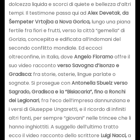
dolcezza liquida e scorci di quiete e bellezza d’altri
tempi. Il testimone passa qui ad
Alex Devetak
,
da
Šempeter Vrtojba a Nova Gorica,
lungo una piana
fertile fra fiori e frutti, verso la città “gemella” di
Gorizia, concepiita e edificata all’indomani del
secondo conflitto mondiale. Ed eccoci
oltreconfine, in Italia, dove
Angelo Floramo
offre il
suo video racconto
verso Savogna d’Isonzo e
Gradisca:
fra storie, osterie, lingue parlate o
sognate. Si prosegue con
Antonella Sbuelz verso
Sagrado, Gradisca e la “Bisiacaria”, fino a Ronchi
dei Legionari
, fra l’eco dell’impresa dannunziana e
i versi di Giuseppe Ungaretti, e il ricordo di infiniti
altri fanti, per sempre “giovani” nelle trincee che li
hanno inghiottiti. A suggello dell’ultimo tratto
ecco il video racconto dello scrittore
Luigi Nacci,
a