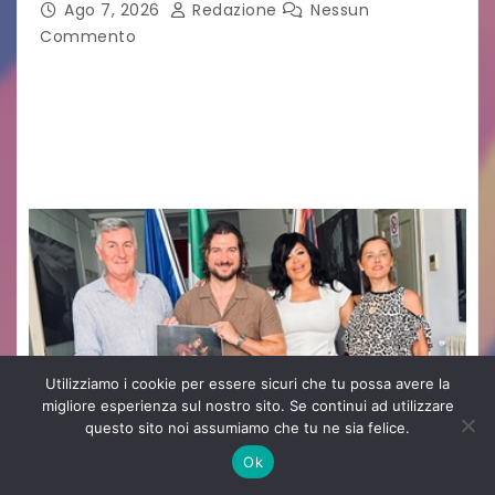
Capua
Ago 7, 2026
Redazione
Nessun
Commento
GUIDO MIANO EDITORE NOVITÀ EDITORIALE È
uscito il libro di poesie e fotografie: LUCE CHE
RESTA – TI CERCO NEI GIORNI di ANGELA
RAGOZZINO Pubblicato il libro di poesie “Luce…
Utilizziamo i cookie per essere sicuri che tu possa avere la
migliore esperienza sul nostro sito. Se continui ad utilizzare
questo sito noi assumiamo che tu ne sia felice.
Ok