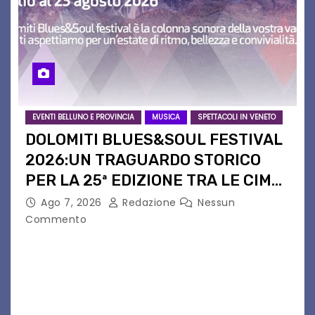
EVENTI BELLUNO E PROVINCIA
MUSICA
SPETTACOLI IN VENETO
DOLOMITI BLUES&SOUL FESTIVAL
2026:UN TRAGUARDO STORICO
PER LA 25ª EDIZIONE TRA LE CIME
PATRIMONIO UNESCO
Ago 7, 2026
Redazione
Nessun
Commento
Il Dolomiti Blues&Soul Festival celebra nel 2026
un traguardo leggendario: la sua 25ª edizione.
Un quarto di secolo di grande musica che torna
a far vibrare il cuore delle Dolomiti…