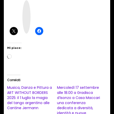
I
n
s
t
a
g
r
a
m
Mi piace:
C
a
r
i
Correlati
c
Musica, Danza e Pittura a
Mercoledì 17 settembre
a
ART WITHOUT BORDERS
alle 18.00 a Gradisca
2025: il 1 luglio la magia
d’Isonzo a Casa Maccari
m
del tango argentino alle
una conferenza
e
Cantine Jermann
dedicata a diversità,
n
identità e nuove