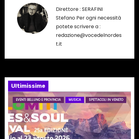
a
Direttore : SERAFINI
z
Stefano Per ogni necessità
potete scrivere a :
i
redazione@vocedelnordes
o
t.it
n
e
a
Ultimissime
r
EVENTI BELLUNO E PROVINCIA
MUSICA
SPETTACOLI IN VENETO
t
i
c